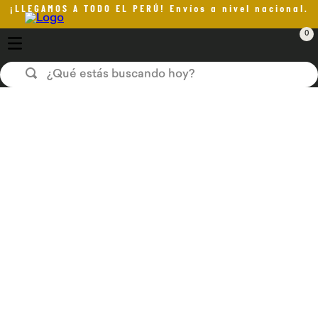
¡LLEGAMOS A TODO EL PERÚ! Envíos a nivel nacional.
0
¿Qué estás buscando hoy?
Personaliza tu entrega:
TÉRMINOS MÁS BUSCADOS
Selecciona una opción
1
.
aceite oliva
2
.
pan
3
.
helado
4
.
kefir
5
.
pomadas sanito siempre
6
.
yogurt
7
.
chocolate
8
.
cafe