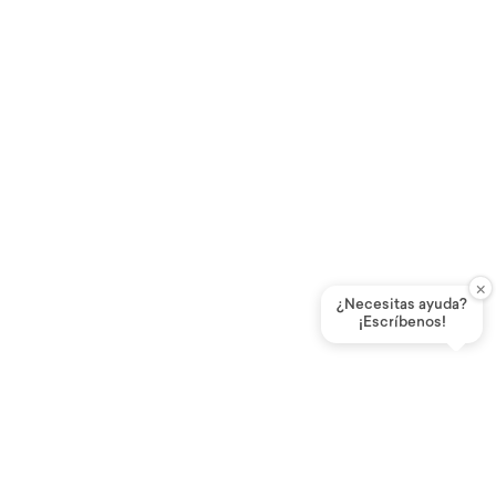
9
.
purita
10
.
proteina
×
¿Necesitas ayuda?
¡Escríbenos!