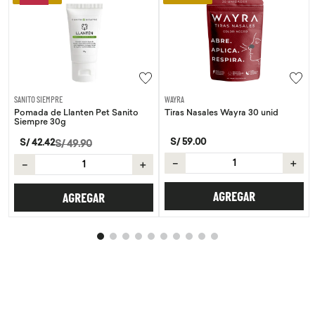
SANITO SIEMPRE
WAYRA
Pomada de Llanten Pet Sanito
Tiras Nasales Wayra 30 unid
Siempre 30g
S/
59
.
00
S/
42
.
42
S/
49
.
90
－
＋
－
＋
AGREGAR
AGREGAR