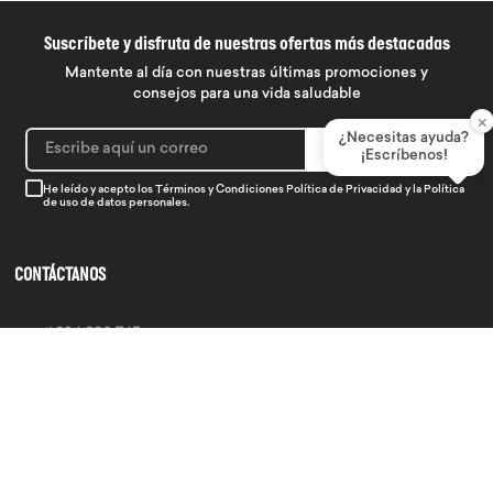
Suscríbete y disfruta de nuestras ofertas más destacadas
Mantente al día con nuestras últimas promociones y
consejos para una vida saludable
×
¿Necesitas ayuda?
SUSCRIBIRME
¡Escríbenos!
He leído y acepto los
Términos y Condiciones
Política de Privacidad
y la
Política
de uso de datos personales.
CONTÁCTANOS
934 990 745
hola@produsana
Nuestras tiendas
SERVICIO AL CLIENTE