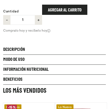
9
.
chocolate
AGREGAR AL CARRITO
Cantidad
10
.
proteina
－
＋
Compralo hoy y recíbelo hoy
DESCRIPCIÓN
MODO DE USO
INFORMACIÓN NUTRICIONAL
BENEFICIOS
LOS MÁS VENDIDOS
Lo Nuevo
Lo Nuevo
-
15 %