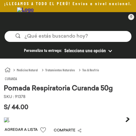
¡LLEGAMOS A TODO EL PERÚ! Envíos a nivel nacional.
0
¿Qué estás buscando hoy?
TÉRMINOS MÁS BUSCADOS
Personaliza tu entrega:
Selecciona una opción
1
.
helado
2
.
pan
Medicina Natural
Tratamientos Naturales
Tos & Resfrío
CURANDA
3
.
aceite oliva
Pomada Respiratoria Curanda 50g
4
.
pomadas sanito siempre
SKU
:
91378
5
.
kefir
S/
44
.
00
6
.
purita
7
.
yogurt
COMPARTE
8
.
cafe