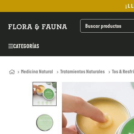
¡L
TÉRMINOS MÁS BUSCADOS
1
.
helado
2
.
pan
CATEGORÍAS
3
.
aceite oliva
4
.
kefir
5
.
pomadas sanito siempre
Medicina Natural
Tratamientos Naturales
Tos & Resfr
6
.
yogurt
7
.
purita
8
.
cafe
9
.
chocolate
10
.
proteina