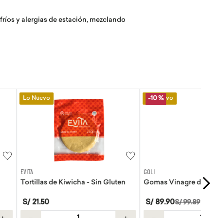
esfríos y alergias de estación, mezclando
Lo Nuevo
-
10 %
GOLI
Kiwicha - Sin Gluten
Gomas Vinagre de manzana Goli
S/
89
.
90
S/
99
.
89
＋
－
＋