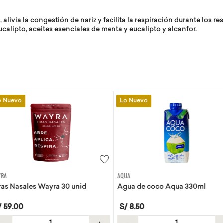
alivia la congestión de nariz y facilita la respiración durante los r
calipto, aceites esenciales de menta y eucalipto y alcanfor.
Lo Nuevo
Lo Nuevo
AQUA
EVITA
30 unid
Agua de coco Aqua 330ml
Tortillas de 
S/
8
.
50
S/
21
.
50
＋
－
＋
－