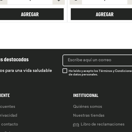
R
AGREGAR
ás destacadas
os para una vida saludable
He leído y acepto los
Términos y Condicione
de datos personales.
LIENTE
INSTITUCIONAL
ecuentes
Quiénes somos
privacidad
Nuestras tiendas
e contacto
Libro de reclamaciones