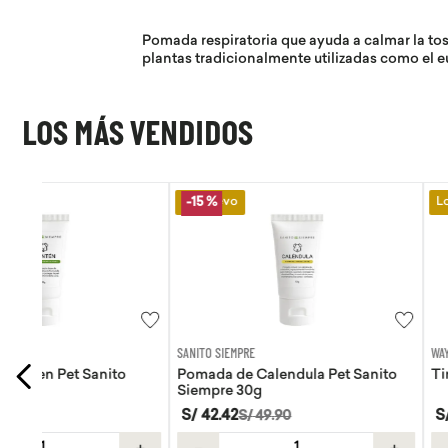
Pomada respiratoria que ayuda a calmar la tos, 
plantas tradicionalmente utilizadas como el eu
LOS MÁS VENDIDOS
Lo Nuevo
Lo Nuevo
-
15 %
SANITO SIEMPRE
WAYRA
Pomada de Calendula Pet Sanito
Tiras Nasales Wayra 
Siempre 30g
S/
42
.
42
S/
59
.
00
S/
49
.
90
＋
－
＋
－