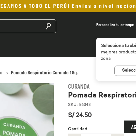
LEGAMOS A TODO EL PERÚ! Envíos a nivel nacion
Buscar productos
Personaliza tu entrega:
Selecciona tu ub
mejores producto
zona
Selecc
ío
Pomada Respiratoria Curanda 18g.
CURANDA
Pomada Respiratori
SKU
:
56348
S/
24
.
50
AG
Cantidad