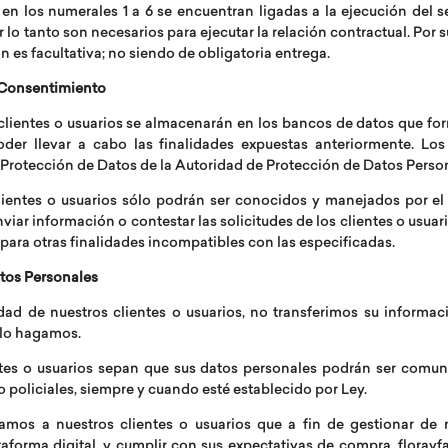
 en los numerales 1 a 6 se encuentran ligadas a la ejecución del s
o tanto son necesarios para ejecutar la relación contractual. Por su
ón es facultativa; no siendo de obligatoria entrega.
y Consentimiento
 clientes o usuarios se almacenarán en los bancos de datos que f
poder llevar a cabo las finalidades expuestas anteriormente. L
e Protección de Datos de la Autoridad de Protección de Datos Perso
clientes o usuarios sólo podrán ser conocidos y manejados por el
ar información o contestar las solicitudes de los clientes o usuar
os para otras finalidades incompatibles con las especificadas.
tos Personales
dad de nuestros clientes o usuarios, no transferimos su informac
 lo hagamos.
tes o usuarios sepan que sus datos personales podrán ser comuni
o policiales, siempre y cuando esté establecido por Ley.
amos a nuestros clientes o usuarios que a fin de gestionar de
aforma digital, y cumplir con sus expectativas de compra, floray