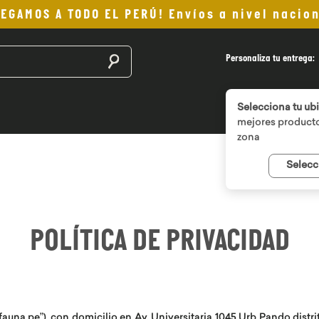
LEGAMOS A TODO EL PERÚ! Envíos a nivel nacion
Buscar productos
Personaliza tu entrega:
Selecciona tu ub
mejores producto
zona
Selecc
POLÍTICA DE PRIVACIDAD
fauna.pe”), con domicilio en Av. Universitaria 1045 Urb Pando dist