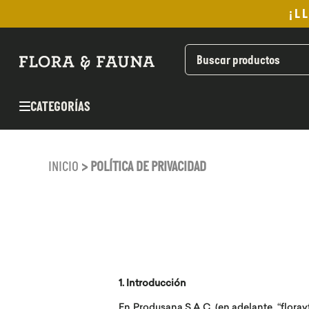
¡L
TÉRMINOS MÁS BUSCADOS
1
.
helado
2
.
pomadas sanito siempre
CATEGORÍAS
3
.
pan
4
.
kefir
5
.
aceite oliva
INICIO
> POLÍTICA DE PRIVACIDAD
6
.
purita
7
.
cafe
8
.
chocolate
9
.
proteina
10
.
infusiones
1. Introducción
En Produsana S.A.C. (en adelante, “floray