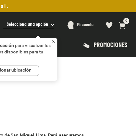
al.
0
Selecciona una opción
Mi cuenta
PROMOCIONES
icación
para visualizar los
s disponibles para tu
ionar ubicación
rito de San Miguel, Lima, Perú, aseguramos