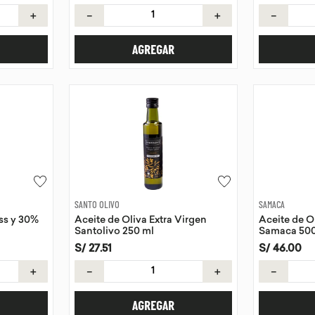
＋
－
＋
－
AGREGAR
SANTO OLIVO
SAMACA
ss y 30%
Aceite de Oliva Extra Virgen
Aceite de O
Santolivo 250 ml
Samaca 500
S/
27
.
51
S/
46
.
00
＋
－
＋
－
AGREGAR