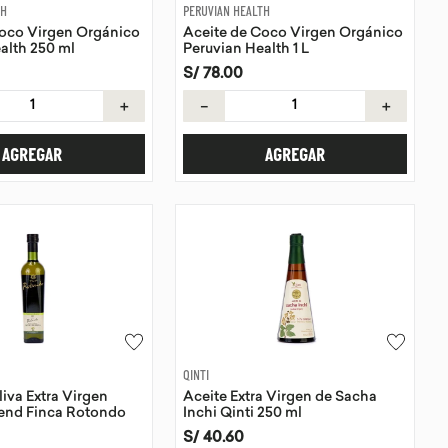
TH
PERUVIAN HEALTH
Coco Virgen Orgánico
Aceite de Coco Virgen Orgánico
alth 250 ml
Peruvian Health 1 L
S/
78
.
00
＋
－
＋
AGREGAR
AGREGAR
QINTI
liva Extra Virgen
Aceite Extra Virgen de Sacha
end Finca Rotondo
Inchi Qinti 250 ml
S/
40
.
60