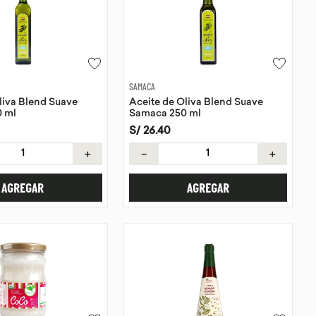
SAMACA
liva Blend Suave
Aceite de Oliva Blend Suave
 ml
Samaca 250 ml
S/
26
.
40
＋
－
＋
AGREGAR
AGREGAR