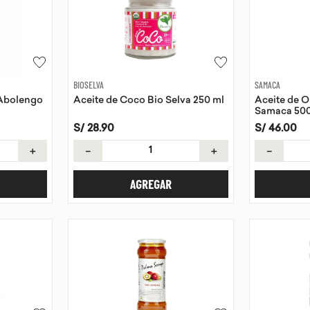
BIOSELVA
SAMACA
 Abolengo
Aceite de Coco Bio Selva 250 ml
Aceite de O
Samaca 500
S/
28
.
90
S/
46
.
00
＋
－
＋
－
AGREGAR