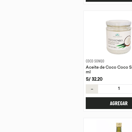
COCO SONQO
Aceite de Coco Coco 
ml
S/
32
.
20
－
AGREGAR