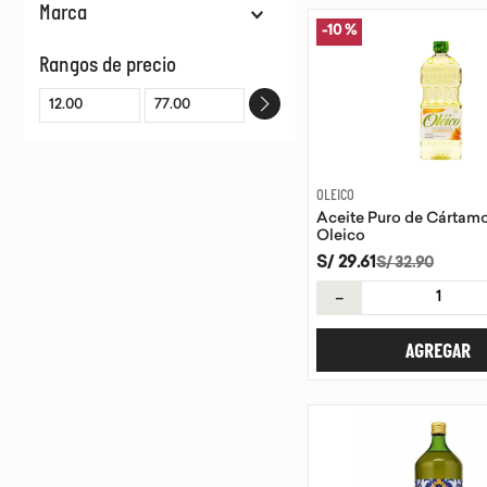
Marca
Aceite De Oliva
-
10 %
Aceites Especiales
BIOSELVA
Rangos de precio
SANTO OLIVO
SAMACA
QINTI
PERUVIAN HEALTH
COCO SONQO
OLEICO
VIVIR POWER SNACKS
Aceite Puro de Cártamo
MAZARANO
Oleico
GATTI
S/
29
.
61
S/
32
.
90
FUNDO SAN ANTONIO
－
Mostrar 13 más
AGREGAR