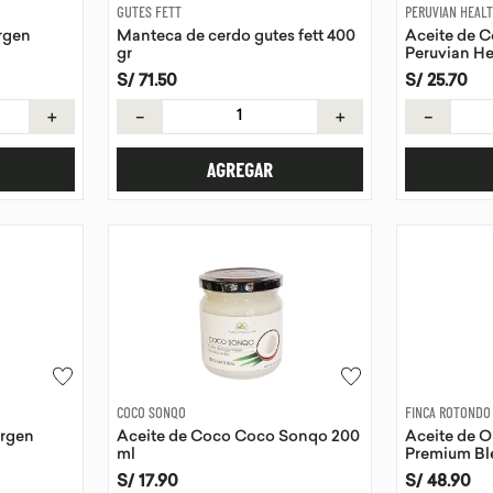
GUTES FETT
PERUVIAN HEAL
irgen
Manteca de cerdo gutes fett 400
Aceite de 
gr
Peruvian He
S/
71
.
50
S/
25
.
70
＋
－
＋
－
AGREGAR
COCO SONQO
FINCA ROTONDO
irgen
Aceite de Coco Coco Sonqo 200
Aceite de O
ml
Premium Bl
500 ml
S/
17
.
90
S/
48
.
90