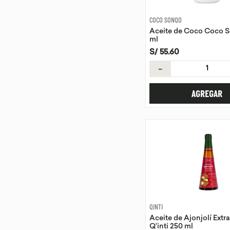
COCO SONQO
Aceite de Coco Coco 
ml
S/
55
.
60
－
AGREGAR
QINTI
Aceite de Ajonjolí Extr
Q'inti 250 ml