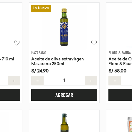
Lo Nuevo
MAZARANO
FLORA & FAUNA
 710 ml
Aceite de oliva extravirgen
Aceite de O
Mazarano 250ml
Flora & Fau
S/
24
.
90
S/
68
.
00
＋
－
＋
－
AGREGAR