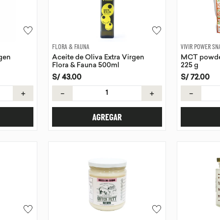
FLORA & FAUNA
VIVIR POWER SN
rgen
Aceite de Oliva Extra Virgen
MCT powder
Flora & Fauna 500ml
225 g
S/
43
.
00
S/
72
.
00
＋
－
＋
－
AGREGAR