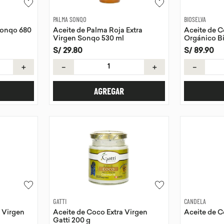
PALMA SONQO
BIOSELVA
Sonqo 680
Aceite de Palma Roja Extra
Aceite de C
Virgen Sonqo 530 ml
Orgánico Bi
S/
29
.
80
S/
89
.
90
＋
－
＋
－
AGREGAR
GATTI
CANDELA
a Virgen
Aceite de Coco Extra Virgen
Aceite de 
Gatti 200 g