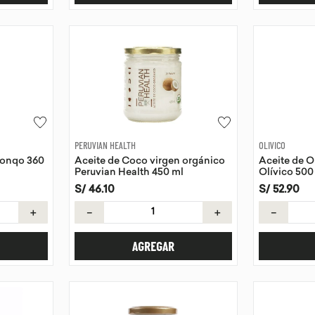
PERUVIAN HEALTH
OLIVICO
Sonqo 360
Aceite de Coco virgen orgánico
Aceite de O
Peruvian Health 450 ml
Olívico 500
S/
46
.
10
S/
52
.
90
＋
－
＋
－
AGREGAR