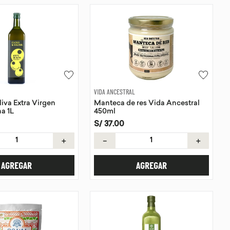
VIDA ANCESTRAL
liva Extra Virgen
Manteca de res Vida Ancestral
na 1L
450ml
S/
37
.
00
＋
－
＋
AGREGAR
AGREGAR