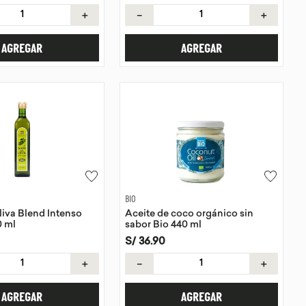
＋
－
＋
AGREGAR
AGREGAR
BIO
liva Blend Intenso
Aceite de coco orgánico sin
 ml
sabor Bio 440 ml
S/
36
.
90
＋
－
＋
AGREGAR
AGREGAR