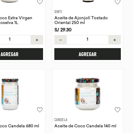
QINTI
oco Extra Virgen
Aceite de Ajonjolí Tostado
oselva 1L
Oriental 250 ml
S/
29
.
30
＋
－
＋
AGREGAR
AGREGAR
CANDELA
Coco Candela 680 ml
Aceite de Coco Candela 140 ml