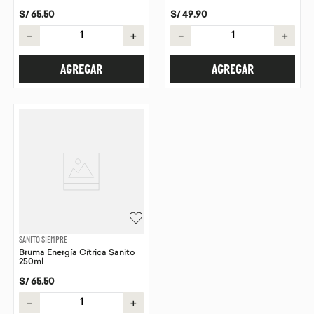
S/
65
.
50
S/
49
.
90
－
＋
－
＋
AGREGAR
AGREGAR
SANITO SIEMPRE
Bruma Energía Cítrica Sanito
250ml
S/
65
.
50
－
＋