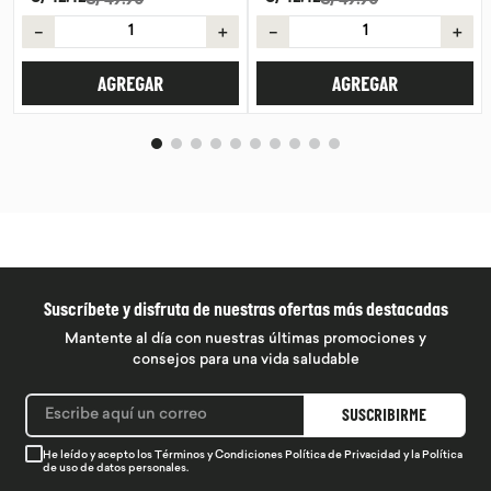
S/
49
.
90
－
＋
－
＋
AGREGAR
AGREGAR
Suscríbete y disfruta de nuestras ofertas más destacadas
Mantente al día con nuestras últimas promociones y
consejos para una vida saludable
SUSCRIBIRME
He leído y acepto los
Términos y Condiciones
Política de Privacidad
y la
Política
de uso de datos personales.