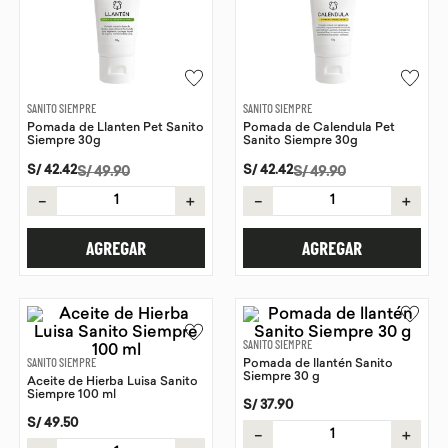
9
.
chocolate
10
.
proteina
SANITO SIEMPRE
SANITO SIEMPRE
Pomada de Llanten Pet Sanito
Pomada de Calendula Pet
Siempre 30g
Sanito Siempre 30g
S/
42
.
42
S/
42
.
42
S/
49
.
90
S/
49
.
90
－
＋
－
＋
AGREGAR
AGREGAR
SANITO SIEMPRE
SANITO SIEMPRE
Pomada de llantén Sanito
Siempre 30 g
Aceite de Hierba Luisa Sanito
Siempre 100 ml
S/
37
.
90
S/
49
.
50
－
＋