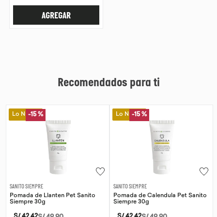
AGREGAR
Recomendados para ti
Lo Nuevo
Lo Nuevo
-
15 %
SANITO SIEMPRE
WAYRA
Pomada de Calendula Pet Sanito
Tiras Nasales Wayra 30 unid
Siempre 30g
S/
59
.
00
S/
42
.
42