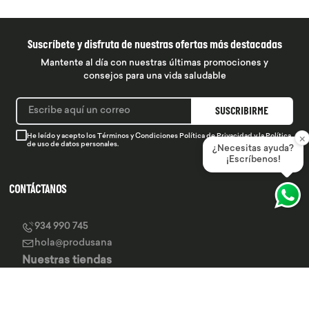
Suscríbete y disfruta de nuestras ofertas más destacadas
Mantente al día con nuestras últimas promociones y
consejos para una vida saludable
SUSCRIBIRME
×
He leído y acepto los
Términos y Condiciones
Política de Privacidad
y la
Política
de uso de datos personales.
¿Necesitas ayuda?
¡Escríbenos!
CONTÁCTANOS
934 990 745
hola@produsana
Nuestras tiendas