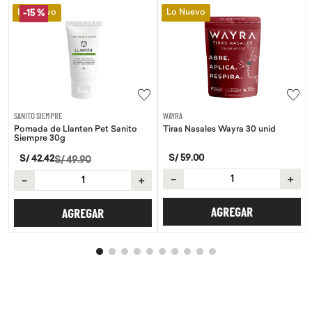
Lo Nuevo
Lo Nuevo
-
15 %
SANITO SIEMPRE
WAYRA
Pomada de Llanten Pet Sanito
Tiras Nasales Wayra 30 unid
Siempre 30g
S/
59
.
00
S/
42
.
42
S/
49
.
90
－
＋
－
＋
AGREGAR
AGREGAR