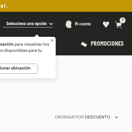
al.
0
Selecciona una opción
Mi cuenta
PROMOCIONES
icación
para visualizar los
s disponibles para tu
ionar ubicación
ORDENAR POR
DESCUENTO