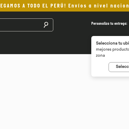
LEGAMOS A TODO EL PERÚ! Envíos a nivel nacion
Buscar productos
Personaliza tu entrega:
Selecciona tu ub
mejores producto
zona
Selecc