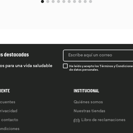
ás destacadas
os para una vida saludable
He leído y acepto los
Términos y Condicione
de datos personales.
LIENTE
INSTITUCIONAL
ecuentes
Quiénes somos
privacidad
Nuestras tiendas
e contacto
Libro de reclamaciones
ondiciones