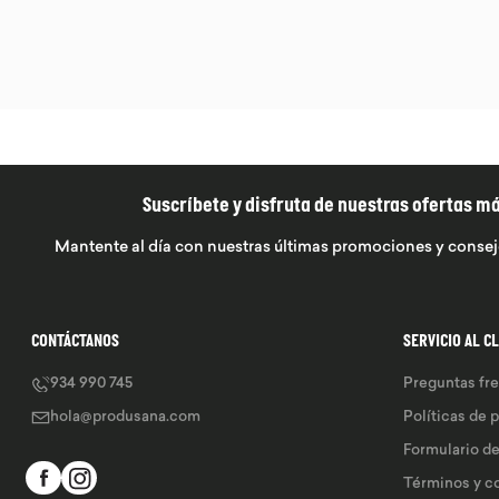
Suscríbete y disfruta de nuestras ofertas m
Mantente al día con nuestras últimas promociones y consej
CONTÁCTANOS
SERVICIO AL C
934 990 745
Preguntas fr
hola@produsana.com
Políticas de 
Formulario d
Términos y c