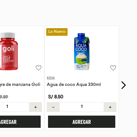
Lo Nuevo
EVITA
o Aqua 330ml
Tortillas de Kiwicha - Sin Gluten
S/
21
.
50
＋
－
＋
AGREGAR
AGREGAR