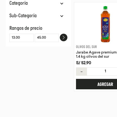
Categoría
Endulzantes
Sub-Categoría
Condimentos
Bebidas Vegetales
Agave
Rangos de precio
Vinagres
Bebidas De Coco
OLIVOS DEL SUR
Jarabe Agave premium
1.4 kg olivos del sur
S/
52
.
90
－
AGREGAR