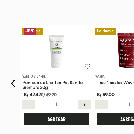
Lo Nuevo
Lo Nuevo
-
15 %
WAYRA
SANITO SIEMPRE
anito
Tiras Nasales Wayra 30 unid
Pomada de Calendu
Siempre 30g
S/
59
.
00
S/
42
.
42
S/
49
.
90
＋
－
＋
－
AGREGAR
AGREG