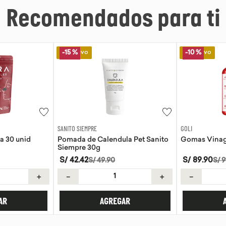
Recomendados para ti
Lo Nuevo
Lo Nuevo
-
10 %
GOLI
AQUA
la Pet Sanito
Gomas Vinagre de manzana Goli
Agua de coc
S/
89
.
90
S/
8
.
50
S/
99
.
89
＋
－
＋
－
AR
AGREGAR