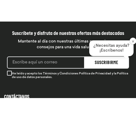
Suscríbete y disfruta de nuestras ofertas más destacadas
×
Mantente al día con nuestras últimas promociones y
¿Necesitas ayuda?
consejos para una vida saludable
¡Escríbenos!
SUSCRIBIRME
He leído y acepto los
Términos y Condiciones
Política de Privacidad
y la
Política
de uso de datos personales.
CONTÁCTANOS
934 990 745
hola@produsana
Nuestras tiendas