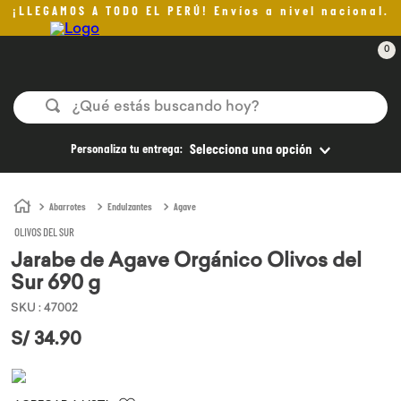
¡LLEGAMOS A TODO EL PERÚ! Envíos a nivel nacional.
0
¿Qué estás buscando hoy?
TÉRMINOS MÁS BUSCADOS
Personaliza tu entrega:
Selecciona una opción
1
.
aceite oliva
2
.
pan
Abarrotes
Endulzantes
Agave
OLIVOS DEL SUR
3
.
helado
Jarabe de Agave Orgánico Olivos del
4
.
kefir
Sur 690 g
5
.
pomadas sanito siempre
SKU
:
47002
6
.
yogurt
S/
34
.
90
7
.
chocolate
8
.
cafe