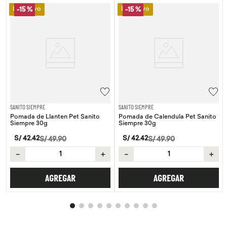
Lo Nuevo
Lo Nuevo
-
15 %
-
15 %
SANITO SIEMPRE
SANITO SIEMPRE
Pomada de Llanten Pet Sanito
Pomada de Calendula Pet Sanito
Siempre 30g
Siempre 30g
S/
42
.
42
S/
42
.
42
S/
49
.
90
S/
49
.
90
－
＋
－
＋
AGREGAR
AGREGAR