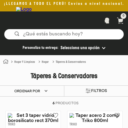
¡LLEGAMOS A TODO EL PERÚ! Envíos a nivel nacional.
0
¿Qué estás buscando hoy?
TÉRMINOS MÁS BUSCADOS
Personaliza tu entrega:
Selecciona una opción
1
.
helado
Hogar Y Limpieza
Hogar
Táperes & Conservadores
2
.
pan
Táperes & Conservadores
3
.
aceite oliva
4
.
pomadas sanito siempre
ORDENAR POR
5
.
kefir
6
PRODUCTOS
6
.
purita
7
.
yogurt
TRIKO
TRIKO
8
.
cafe