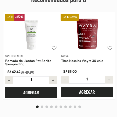
Recomendados para ti
Lo Nuevo
Lo Nuevo
-
15 %
SANITO SIEMPRE
WAYRA
Pomada de Llanten Pet Sanito
Tiras Nasales Wayra 30 unid
Siempre 30g
S/
59
.
00
S/
42
.
42
S/
49
.
90
－
＋
－
＋
AGREGAR
AGREGAR