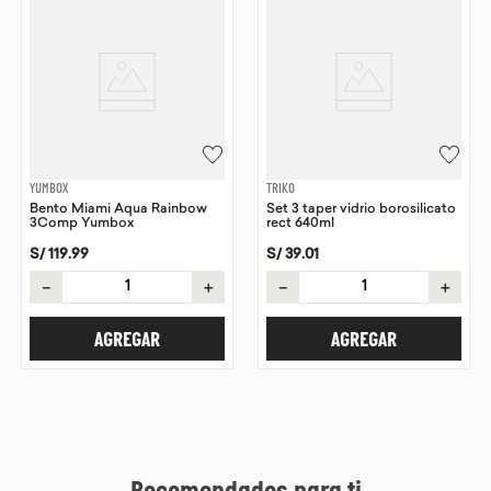
YUMBOX
TRIKO
Bento Miami Aqua Rainbow
Set 3 taper vidrio borosilicato
3Comp Yumbox
rect 640ml
S/
119
.
99
S/
39
.
01
－
＋
－
＋
AGREGAR
AGREGAR