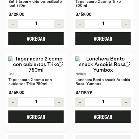
Set 3 taper vidrio borosilicato
Taper acero 2 comp Triko
rect 370ml
800ml
9
.
chocolate
S/
29
.
00
S/
59
.
00
10
.
proteina
－
＋
－
＋
AGREGAR
AGREGAR
TRIKO
YUMBOX
Taper acero 2 comp con
Lonchera Bento snack Arcoiris
cubiertos Triko 750ml
Rosa Yumbox
S/
59
.
00
S/
119
.
99
－
＋
－
＋
AGREGAR
AGREGAR