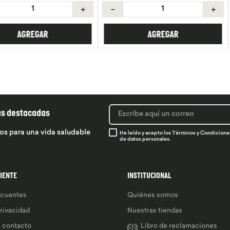
＋
－
＋
－
R
AGREGAR
ás destacadas
os para una vida saludable
He leído y acepto los
Términos y Condicione
de datos personales.
LIENTE
INSTITUCIONAL
ecuentes
Quiénes somos
privacidad
Nuestras tiendas
e contacto
Libro de reclamaciones