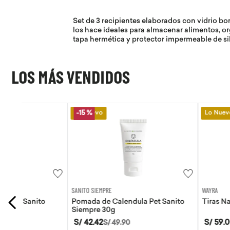
Set de 3 recipientes elaborados con vidrio bo
los hace ideales para almacenar alimentos, or
tapa hermética y protector impermeable de si
LOS MÁS VENDIDOS
Lo Nuevo
Lo Nuevo
-
15 %
SANITO SIEMPRE
WAYRA
Pomada de Calendula Pet Sanito
Tiras Nasales Wayra 
Siempre 30g
S/
42
.
42
S/
59
.
00
S/
49
.
90