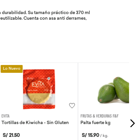
an durabilidad. Su tamaño práctico de 370 ml
eutilizable. Cuenta con asa anti derrames,
FRUTAS & VERDURAS F&F
Kiwicha - Sin Gluten
Palta fuerte kg
S/
15
.
90
/
kg
.