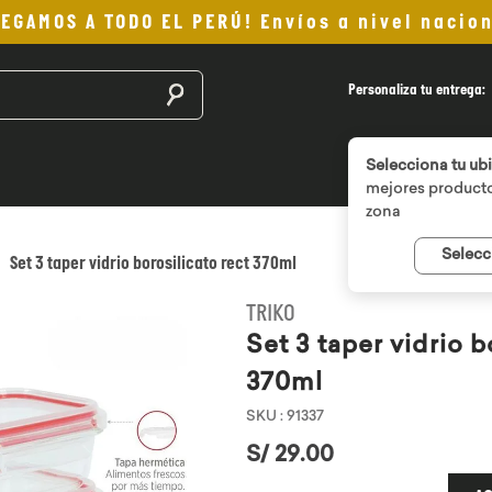
LEGAMOS A TODO EL PERÚ! Envíos a nivel nacion
Buscar productos
Personaliza tu entrega:
Selecciona tu ub
mejores producto
zona
Selecc
Set 3 taper vidrio borosilicato rect 370ml
TRIKO
Set 3 taper vidrio b
370ml
SKU
:
91337
S/
29
.
00