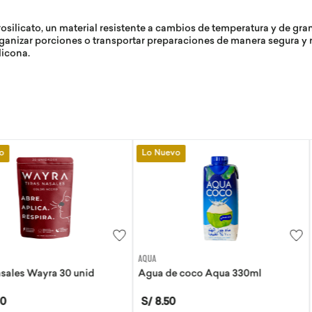
rosilicato, un material resistente a cambios de temperatura y de gr
ganizar porciones o transportar preparaciones de manera segura y r
licona.
Lo Nuevo
Lo Nuevo
AQUA
EVITA
30 unid
Agua de coco Aqua 330ml
Tortillas de 
S/
8
.
50
S/
21
.
50