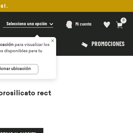
al.
0
Selecciona una opción
Mi cuenta
PROMOCIONES
icación
para visualizar los
s disponibles para tu
ionar ubicación
orosilicato rect