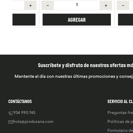
＋
－
＋
－
AGREGAR
AGREGA
Suscríbete y disfruta de nuestras ofertas m
Mantente al día con nuestras últimas promociones y consej
CONTÁCTANOS
SERVICIO AL C
934 990 745
Preguntas fr
hola@produsana.com
Políticas de 
Formulario d