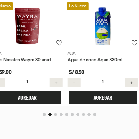
Lo Nuevo
Lo Nuevo
AQUA
EVITA
a 30 unid
Agua de coco Aqua 330ml
Tortillas de 
S/
8
.
50
S/
21
.
50
＋
－
＋
－
AR
AGREGAR