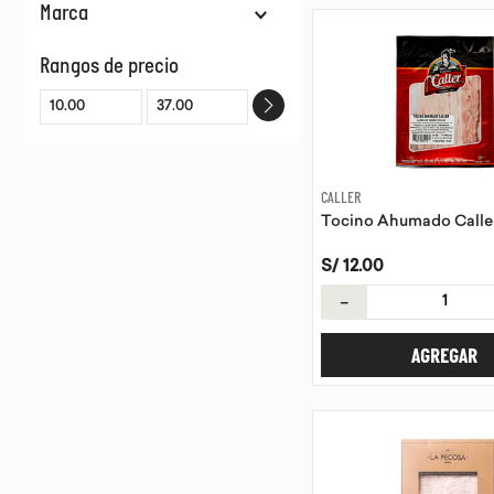
Marca
Fiambres
EL GAUCHITO ARTESANAL
Rangos de precio
CALLER
LA PECOSA HEALTHY
CALLER
Tocino Ahumado Calle
S/
12
.
00
－
AGREGAR