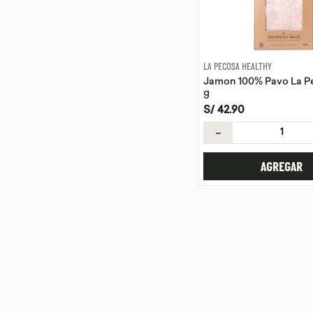
LA PECOSA HEALTHY
Jamon 100% Pavo La P
g
S/
42
.
90
－
AGREGAR