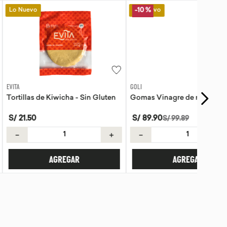
Lo Nuevo
-
10 %
GOLI
Kiwicha - Sin Gluten
Gomas Vinagre de manzana Goli
S/
89
.
90
S/
99
.
89
＋
－
＋
AGREGAR
AGREGAR