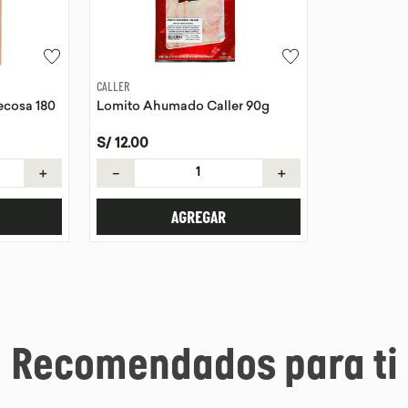
CALLER
ecosa 180
Lomito Ahumado Caller 90g
S/
12
.
00
＋
－
＋
AGREGAR
Recomendados para ti