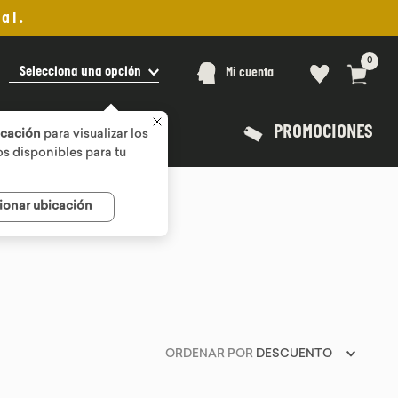
al.
0
Selecciona una opción
Mi cuenta
PROMOCIONES
icación
para visualizar los
s disponibles para tu
ionar ubicación
ORDENAR POR
DESCUENTO