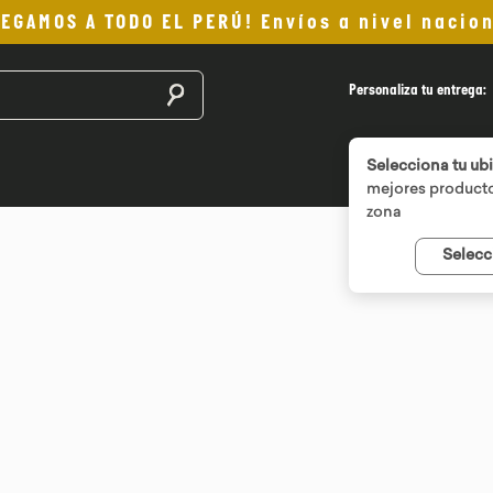
LEGAMOS A TODO EL PERÚ! Envíos a nivel nacion
Buscar productos
Personaliza tu entrega:
Selecciona tu ub
mejores producto
zona
Selecc