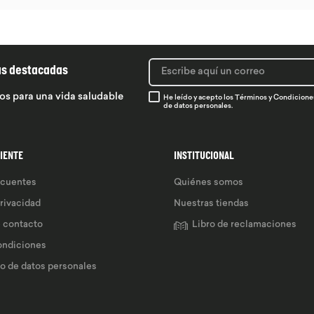
ás destacadas
os para una vida saludable
He leído y acepto los
Términos y Condicione
de datos personales.
LIENTE
INSTITUCIONAL
ecuentes
Quiénes somos
privacidad
Nuestras tiendas
e contacto
Libro de reclamaciones
ondiciones
so de datos personales 