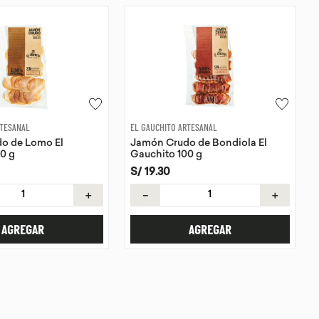
RTESANAL
EL GAUCHITO ARTESANAL
o de Lomo El
Jamón Crudo de Bondiola El
0 g
Gauchito 100 g
S/
19
.
30
＋
－
＋
AGREGAR
AGREGAR