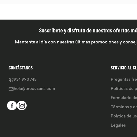
Suscríbete y disfruta de nuestras ofertas m
Mantente al día con nuestras últimas promociones y consej
CONTÁCTANOS
SERVICIO AL C
934 990 745
Preguntas fr
hola@produsana.com
Políticas de 
Formulario d
Términos y c
Política de u
Legales 