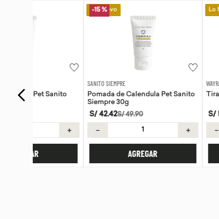
Lo Nuevo
Lo Nuevo
-
15 %
SANITO SIEMPRE
WAYRA
anito
Pomada de Calendula Pet Sanito
Tiras Nasales Wayr
Siempre 30g
S/
42
.
42
S/
59
.
00
S/
49
.
90
＋
－
＋
－
AGREGAR
AGREG