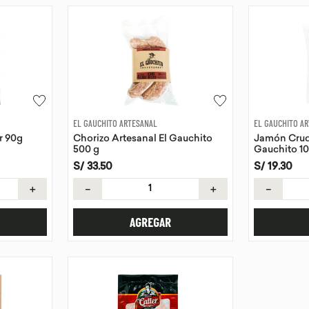
EL GAUCHITO ARTESANAL
EL GAUCHITO A
r 90g
Chorizo Artesanal El Gauchito
Jamón Crud
500 g
Gauchito 10
S/
33
.
50
S/
19
.
30
＋
－
＋
－
AGREGAR