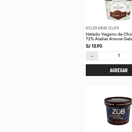
ATELIER AMORE GELATO
Helado Vegano de Cho
72% Atelier Amore Gela
S/
13
.
90
－
AGREGAR