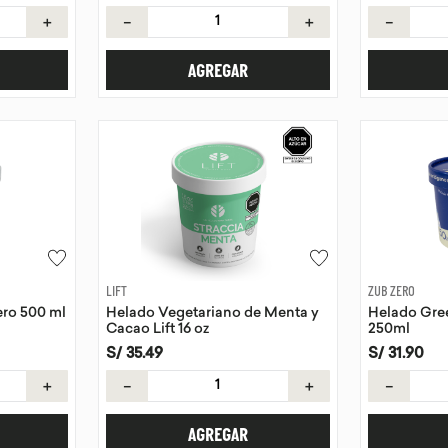
＋
－
＋
－
AGREGAR
LIFT
ZUB ZERO
ro 500 ml
Helado Vegetariano de Menta y
Helado Gree
Cacao Lift 16 oz
250ml
S/
35
.
49
S/
31
.
90
＋
－
＋
－
AGREGAR