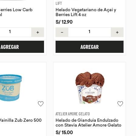
LIFT
erries Low Carb
Helado Vegetariano de Açai y
ml
Berries Lift 4 oz
S/
12
.
90
＋
－
＋
AGREGAR
AGREGAR
ATELIER AMORE GELATO
ainilla Zub Zero 500
Helado de Gianduia Endulzado
con Stevia Atelier Amore Gelato
118 ml
S/
15
.
00