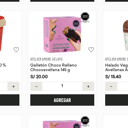
ATELIER AMORE GELATO
ATELIER AMORE 
0 %
Galletón Choco Relleno
Helado Veg
Chocoavellana 145 g
Avellanas A
118 ml
S/
20
.
00
S/
15
.
40
＋
－
＋
－
AGREGAR