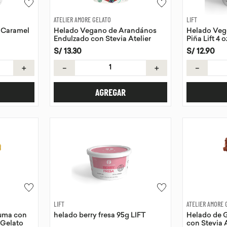
ATELIER AMORE GELATO
LIFT
 Caramel
Helado Vegano de Arandános
Helado Veg
Endulzado con Stevia Atelier
Piña Lift 4 o
Amore Gelato 118 ml
S/
13
.
30
S/
12
.
90
＋
－
＋
－
AGREGAR
LIFT
ATELIER AMORE 
uma con
helado berry fresa 95g LIFT
Helado de 
 Gelato
con Stevia 