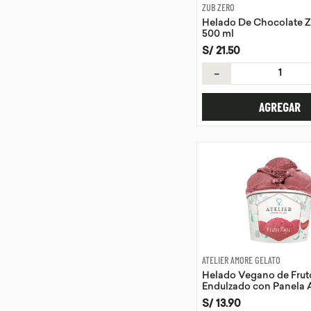
ZUB ZERO
Helado De Chocolate Z
500 ml
S/
21
.
50
－
AGREGAR
ATELIER AMORE GELATO
Helado Vegano de Frut
Endulzado con Panela A
Amore Gelato 118 ml
S/
13
.
90