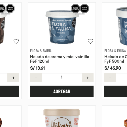
FLORA & FAUNA
FLORA & FAUNA
Helado de crema y miel vainilla
Helado de C
F&F 120ml
FyF 500ml
S/
13
.
61
S/
45
.
90
＋
－
＋
－
AGREGAR