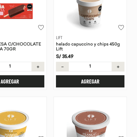
LIFT
RESA C/CHOCOLATE
helado capuccino y chips 450g
A 70GR
Lift
S/
35
.
49
＋
－
＋
AGREGAR
AGREGAR