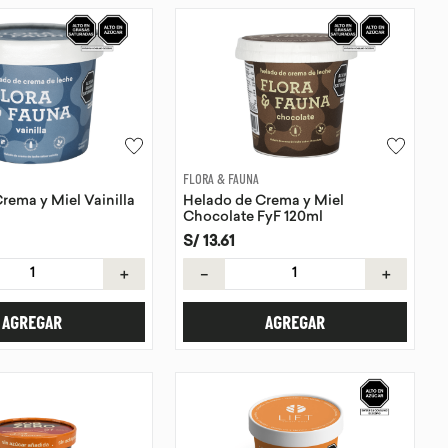
FLORA & FAUNA
rema y Miel Vainilla
Helado de Crema y Miel
Chocolate FyF 120ml
S/
13
.
61
＋
－
＋
AGREGAR
AGREGAR