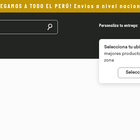
LEGAMOS A TODO EL PERÚ! Envíos a nivel nacion
Buscar productos
Personaliza tu entrega:
Selecciona tu ub
mejores producto
zona
Selecc