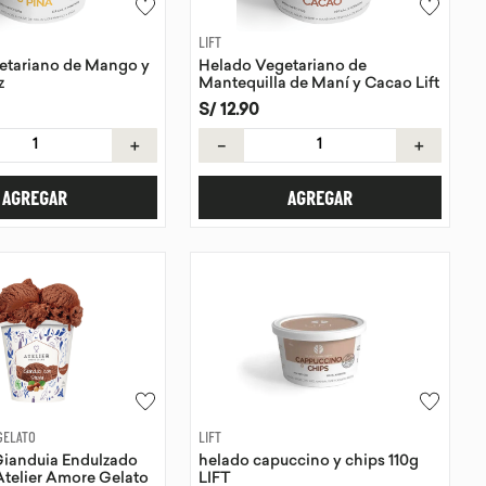
LIFT
etariano de Mango y
Helado Vegetariano de
z
Mantequilla de Maní y Cacao Lift
4 oz
S/
12
.
90
＋
－
＋
AGREGAR
AGREGAR
GELATO
LIFT
Gianduia Endulzado
helado capuccino y chips 110g
Atelier Amore Gelato
LIFT