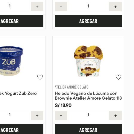
＋
－
＋
AGREGAR
AGREGAR
ATELIER AMORE GELATO
k Yogurt Zub Zero
Helado Vegano de Lúcuma con
Brownie Atelier Amore Gelato 118
ml
S/
13
.
90
＋
－
＋
AGREGAR
AGREGAR