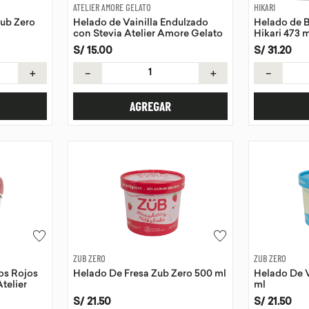
ATELIER AMORE GELATO
HIKARI
ub Zero
Helado de Vainilla Endulzado
Helado de B
con Stevia Atelier Amore Gelato
Hikari 473 
118 ml
S/
15
.
00
S/
31
.
20
＋
－
＋
－
AGREGAR
ZUB ZERO
ZUB ZERO
os Rojos
Helado De Fresa Zub Zero 500 ml
Helado De V
telier
ml
S/
21
.
50
S/
21
.
50