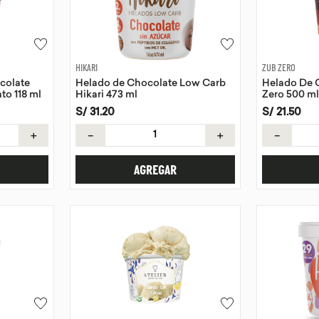
HIKARI
ZUB ZERO
colate
Helado de Chocolate Low Carb
Helado De 
to 118 ml
Hikari 473 ml
Zero 500 ml
S/
31
.
20
S/
21
.
50
＋
－
＋
－
AGREGAR