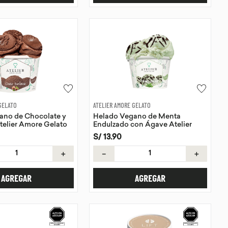
GELATO
ATELIER AMORE GELATO
ano de Chocolate y
Helado Vegano de Menta
telier Amore Gelato
Endulzado con Ágave Atelier
Amore Gelato 118 ml
S/
13
.
90
＋
－
＋
AGREGAR
AGREGAR