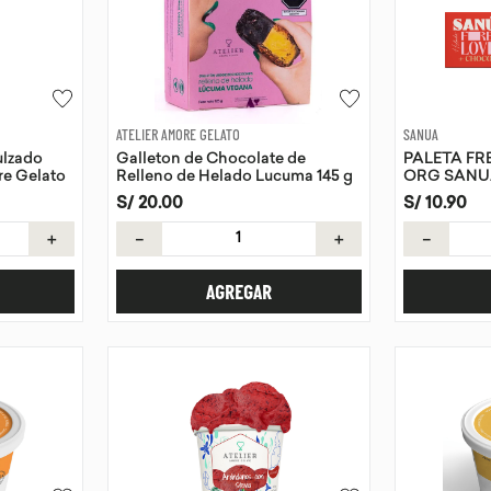
ATELIER AMORE GELATO
SANUA
ulzado
Galleton de Chocolate de
PALETA F
re Gelato
Relleno de Helado Lucuma 145 g
ORG SANU
S/
20
.
00
S/
10
.
90
＋
－
＋
－
AGREGAR