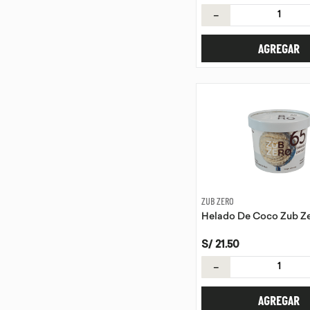
－
AGREGAR
ZUB ZERO
Helado De Coco Zub Ze
S/
21
.
50
－
AGREGAR