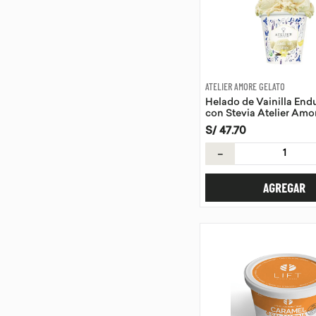
ATELIER AMORE GELATO
Helado de Vainilla End
con Stevia Atelier Amo
500 ml
S/
47
.
70
－
AGREGAR