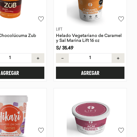
LIFT
Chocolúcuma Zub
Helado Vegetariano de Caramel
y Sal Marina Lift 16 oz
S/
35
.
49
＋
－
＋
AGREGAR
AGREGAR