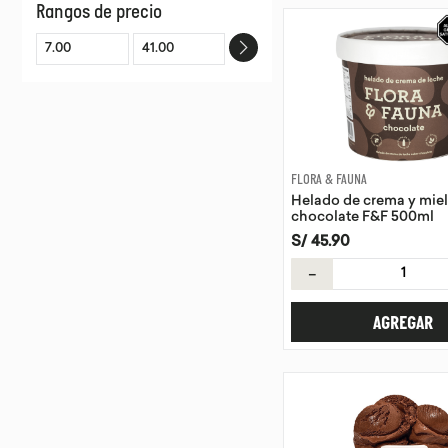
Rangos de precio
LIFT
ZUB ZERO
SANUA
FLORA & FAUNA
HIKARI
RASPACHIA
GOZANA
FLORA & FAUNA
Helado de crema y miel
chocolate F&F 500ml
S/
45
.
90
－
AGREGAR