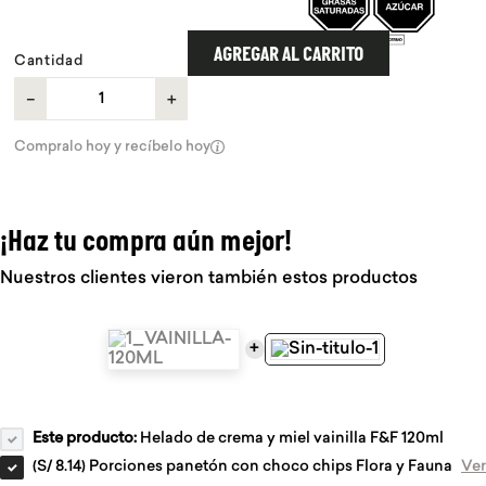
9
.
chocolate
AGREGAR AL CARRITO
Cantidad
10
.
proteina
－
＋
Compralo hoy y recíbelo hoy
¡Haz tu compra aún mejor!
Nuestros clientes vieron también estos productos
+
Este producto:
Helado de crema y miel vainilla F&F 120ml
(
S/ 8.14
)
Porciones panetón con choco chips Flora y Fauna
Ver