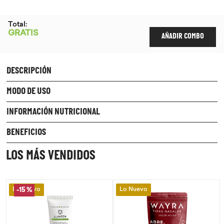
Total:
GRATIS
AÑADIR COMBO
DESCRIPCIÓN
MODO DE USO
INFORMACIÓN NUTRICIONAL
BENEFICIOS
LOS MÁS VENDIDOS
Lo Nuevo
Lo Nuevo
-
15 %