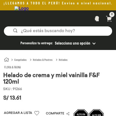
¡LLEGAMOS A TODO EL PERÚ! Envíos a nivel nacional.
0
¿Qué estás buscando hoy?
TÉRMINOS MÁS BUSCADOS
Personaliza tu entrega:
Selecciona una opción
1
.
helado
2
.
pan
Congelados
Helados & Postres
Helados
FLORA & FAUNA
3
.
aceite oliva
Helado de crema y miel vainilla F&F
4
.
pomadas sanito siempre
120ml
5
.
kefir
SKU
:
91266
6
.
purita
S/
13
.
61
7
.
yogurt
COMPARTE
8
.
cafe