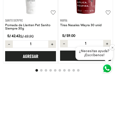
SANITO SIEMPRE
WAYRA
Pomada de Llanten Pet Sanito
Tiras Nasales Wayra 30 unid
Siempre 30g
S/
59
.
00
S/
42
.
42
S/
49
.
90
－
＋
－
＋
×
¿Necesitas ayuda?
¡Escríbenos!
AGREGAR
AGREGAR
Suscríbete y disfruta de nuestras ofertas más destacadas