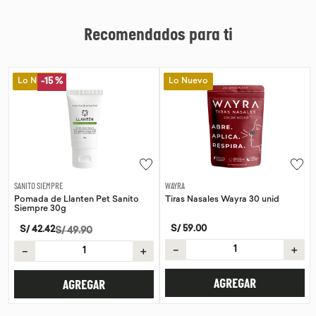
Recomendados para ti
Lo Nuevo
Lo Nuevo
-
15 %
WAYRA
SANITO SIEMPRE
t Sanito
Tiras Nasales Wayra 30 unid
Pomada de Calendula Pet
Siempre 30g
S/
59
.
00
S/
42
.
42
S/
49
.
90
－
＋
＋
－
AGREGAR
AGREGAR