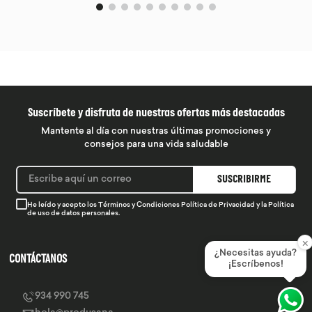
Suscríbete y disfruta de nuestras ofertas más destacadas
Mantente al día con nuestras últimas promociones y
consejos para una vida saludable
SUSCRIBIRME
He leído y acepto los
Términos y Condiciones
Política de Privacidad
y la
Política
de uso de datos personales.
×
¿Necesitas ayuda?
CONTÁCTANOS
¡Escríbenos!
934 990 745