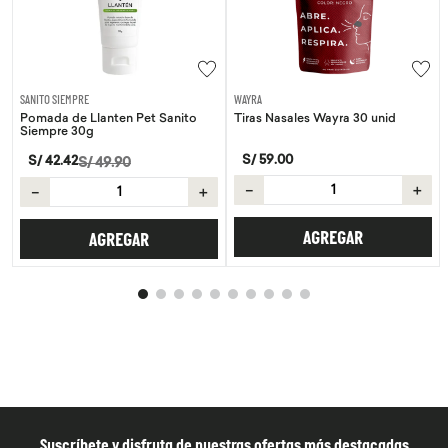
SANITO SIEMPRE
WAYRA
Pomada de Llanten Pet Sanito
Tiras Nasales Wayra 30 unid
Siempre 30g
S/
59
.
00
S/
42
.
42
S/
49
.
90
－
＋
－
＋
AGREGAR
AGREGAR
Suscríbete y disfruta de nuestras ofertas más destacadas