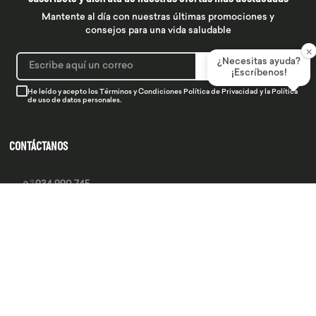
Mantente al día con nuestras últimas promociones y
consejos para una vida saludable
×
¿Necesitas ayuda?
SUSCRIBIRME
¡Escríbenos!
He leído y acepto los
Términos y Condiciones
Política de Privacidad
y la
Política
de uso de datos personales.
CONTÁCTANOS
934 990 745
hola@produsana
Nuestras tiendas
SERVICIO AL CLIENTE