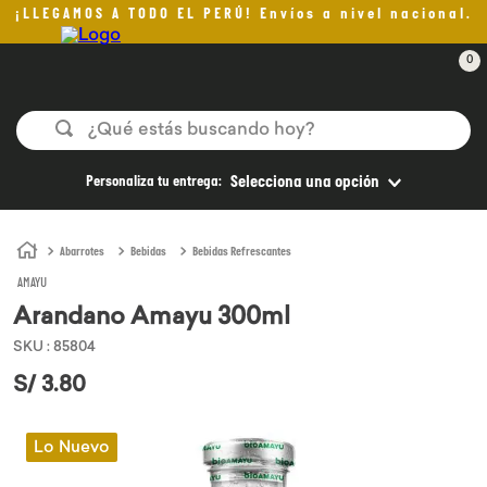
¡LLEGAMOS A TODO EL PERÚ! Envíos a nivel nacional.
0
¿Qué estás buscando hoy?
TÉRMINOS MÁS BUSCADOS
Personaliza tu entrega:
Selecciona una opción
1
.
helado
2
.
pan
Abarrotes
Bebidas
Bebidas Refrescantes
AMAYU
3
.
aceite oliva
Arandano Amayu 300ml
4
.
pomadas sanito siempre
SKU
:
85804
5
.
kefir
S/
3
.
80
6
.
purita
7
.
yogurt
Lo Nuevo
8
.
cafe