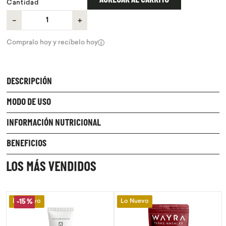
AGREGAR AL CARRITO
Cantidad
－
＋
Compralo hoy y recíbelo hoy
DESCRIPCIÓN
MODO DE USO
INFORMACIÓN NUTRICIONAL
BENEFICIOS
LOS MÁS VENDIDOS
Lo Nuevo
Lo Nuevo
-
15 %