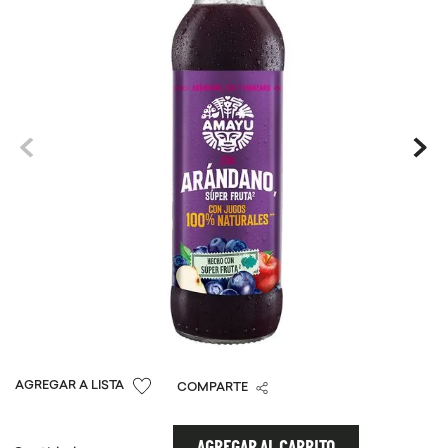
9
.
chocolate
10
.
proteina
COMPARTE