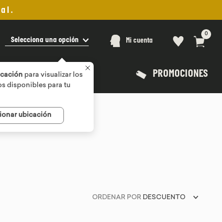
al.
0
Selecciona una opción
Mi cuenta
PROMOCIONES
icación
para visualizar los
s disponibles para tu
ionar ubicación
ORDENAR POR
DESCUENTO