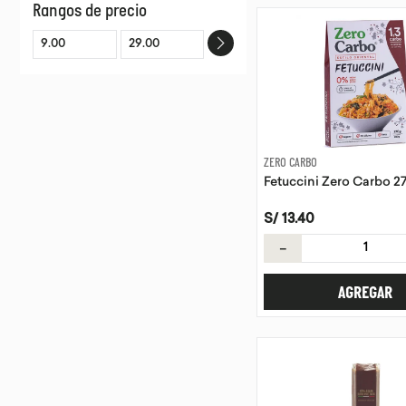
Rangos de precio
AGNESI
RUSTICHELLA
MISURA
GRANORO BIO
AMERICA ORGANICA
ZERO CARBO
Fetuccini Zero Carbo 2
S/
13
.
40
－
AGREGAR