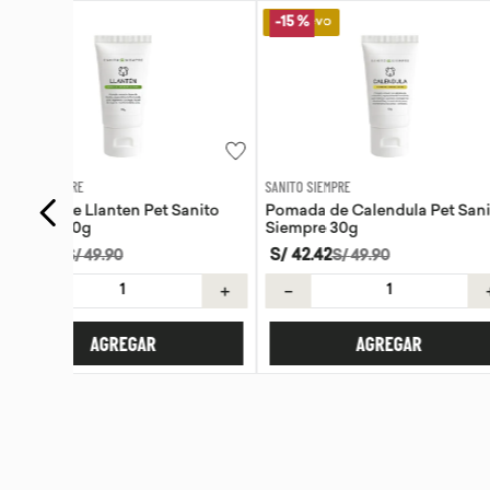
Lo Nuevo
Lo Nuevo
-
15 %
SANITO SIEMPRE
WAYRA
anito
Pomada de Calendula Pet Sanito
Tiras Nasales Wayr
Siempre 30g
S/
42
.
42
S/
59
.
00
S/
49
.
90
＋
－
＋
－
AGREGAR
AGREG