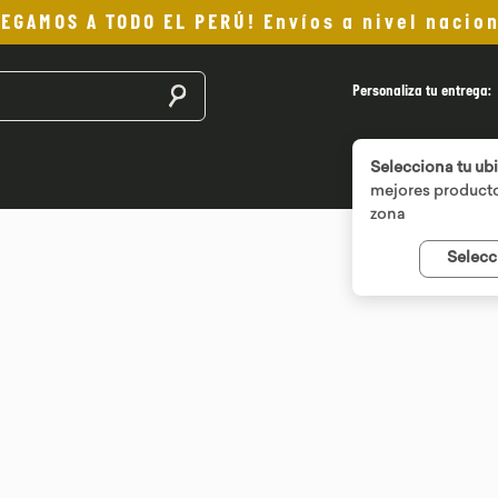
LEGAMOS A TODO EL PERÚ! Envíos a nivel nacion
Buscar productos
Personaliza tu entrega:
Selecciona tu ub
mejores producto
zona
Selecc