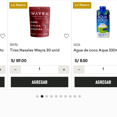
Lo Nuevo
Lo Nuevo
AQUA
EVITA
a 30 unid
Agua de coco Aqua 330ml
Tortillas de 
S/
8
.
50
S/
21
.
50
＋
－
＋
－
AR
AGREGAR