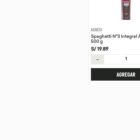
AGNESI
Spaghetti N°3 Integral
500 g
S/
19
.
89
－
AGREGAR