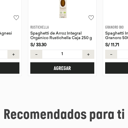
RUSTICHELLA
GRANORO BIO
 Agnesi
Spaghetti de Arroz Integral
Spaghetti I
Orgánico Rustichella Caja 250 g
Granoro 50
S/
33
.
30
S/
11
.
71
＋
－
＋
－
AGREGAR
Recomendados para ti