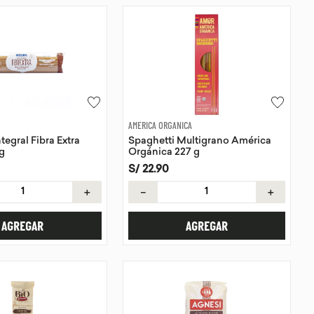
AMERICA ORGANICA
tegral Fibra Extra
Spaghetti Multigrano América
g
Orgánica 227 g
S/
22
.
90
＋
－
＋
AGREGAR
AGREGAR