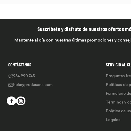
Suscríbete y disfruta de nuestras ofertas m
Mantente al día con nuestras últimas promociones y consej
CONTÁCTANOS
SERVICIO AL C
934 990 745
Preguntas fr
hola@produsana.com
Políticas de 
Formulario d
Términos y c
Política de u
Legales 