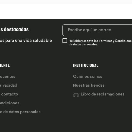
ás destacadas
os para una vida saludable
He leído y acepto los
Términos y Condicione
de datos personales.
LIENTE
INSTITUCIONAL
ecuentes
Quiénes somos
privacidad
Nuestras tiendas
e contacto
Libro de reclamaciones
ondiciones
so de datos personales 