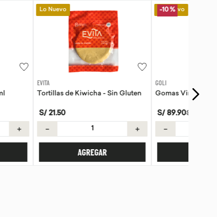
Lo Nuevo
-
10 %
GOLI
Kiwicha - Sin Gluten
Gomas Vinagre de manzana Goli
S/
89
.
90
S/
99
.
89
＋
－
＋
AGREGAR
AGREGAR