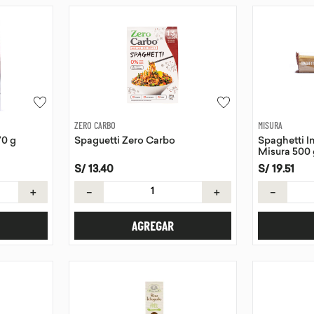
ZERO CARBO
MISURA
70 g
Spaguetti Zero Carbo
Spaghetti In
Misura 500 
S/
13
.
40
S/
19
.
51
＋
－
＋
－
AGREGAR