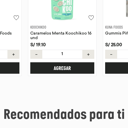
KOOCHIKOO
KUNA FOODS
 Foods
Caramelos Menta Koochikoo 16
Gummis Piñ
und
S/
19
.
10
S/
25
.
00
＋
－
＋
－
AGREGAR
Recomendados para ti