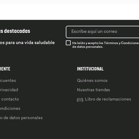
ás destacadas
os para una vida saludable
He leído y acepto los
Términos y Condicione
de datos personales.
LIENTE
INSTITUCIONAL
ecuentes
Quiénes somos
privacidad
Nuestras tiendas
e contacto
Libro de reclamaciones
ondiciones
so de datos personales 