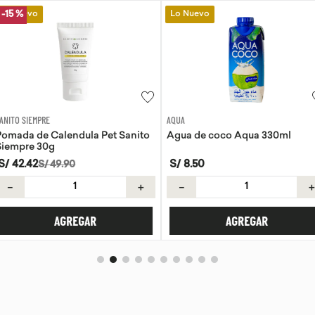
Lo Nuevo
Lo Nuevo
AQUA
EVITA
la Pet Sanito
Agua de coco Aqua 330ml
Tortillas de 
S/
8
.
50
S/
21
.
50
＋
－
＋
－
AR
AGREGAR