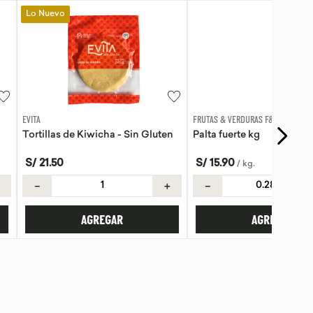
FRUTAS & VERDURAS F&F
Kiwicha - Sin Gluten
Palta fuerte kg
S/
15
.
90
/
kg
.
＋
－
＋
AGREGAR
AGREGAR