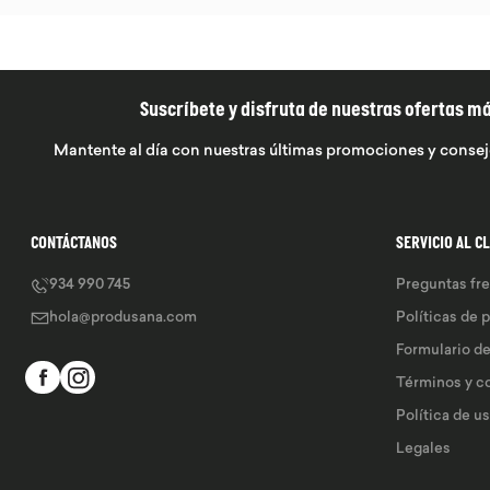
Suscríbete y disfruta de nuestras ofertas m
Mantente al día con nuestras últimas promociones y consej
CONTÁCTANOS
SERVICIO AL C
934 990 745
Preguntas fr
hola@produsana.com
Políticas de 
Formulario d
Términos y c
Política de u
Legales 