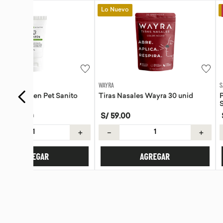
Lo Nuevo
Lo Nuevo
-
15 %
WAYRA
SANITO SIEMPRE
anito
Tiras Nasales Wayra 30 unid
Pomada de Calendu
Siempre 30g
S/
59
.
00
S/
42
.
42
S/
49
.
90
＋
－
＋
－
AGREGAR
AGREG