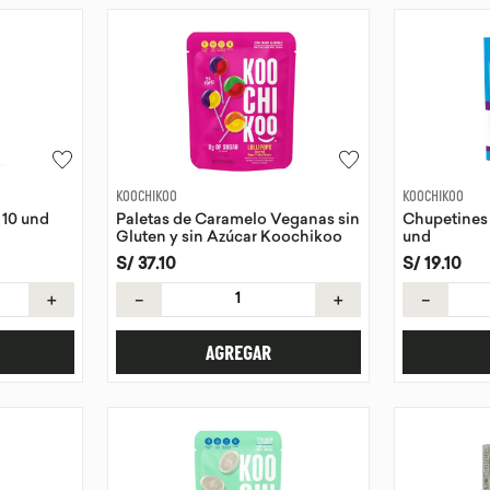
KOOCHIKOO
KOOCHIKOO
 10 und
Paletas de Caramelo Veganas sin
Chupetines
Gluten y sin Azúcar Koochikoo
und
24 und
S/
37
.
10
S/
19
.
10
＋
－
＋
－
AGREGAR