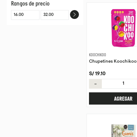
Rangos de precio
KUNA FOODS
KOOCHIKOO
Chupetines Koochikoo
S/
19
.
10
－
AGREGAR