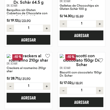
DR. SCHAR
DR. SCHAR
Galletas de Chocochips sin
9
.
chocolate
Gluten Schär 100 g
Barquillos sin Gluten
Cubiertos de Chocolate con
10
.
proteina
S/
14
.
30
S/
15
.
89
Leche Dr. Schär 64.5 g
S/
19
.
12
S/
23
.
90
－
＋
－
＋
AGREGAR
AGREGAR
-
10 %
-
10 %
DR. SCHAR
Crackers al rosmarino 210gr
DR. SCHAR
shar
Biscotti con cioccolato 150gr
Dr. Schar
S/
28
.
71
S/
31
.
90
S/
17
.
02
S/
18
.
91
－
＋
－
＋
AGREGAR
AGREGAR