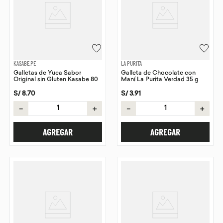
KASABE.PE
LA PURITA
Galletas de Yuca Sabor
Galleta de Chocolate con
Original sin Gluten Kasabe 80
Maní La Purita Verdad 35 g
g
S/
8
.
70
S/
3
.
91
－
＋
－
＋
AGREGAR
AGREGAR