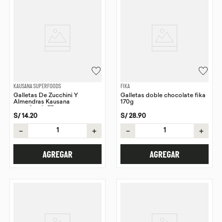
KAUSANA SUPERFOODS
FIKA
Galletas De Zucchini Y
Galletas doble chocolate fika
Almendras Kausana
170g
superfoods 75gr
S/
14
.
20
S/
28
.
90
－
＋
－
＋
AGREGAR
AGREGAR