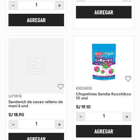
－
＋
AGREGAR
AGREGAR
KOOCHIKOO
Chupetines Sandia Koochikoo
LA PURITA
10 und
Sandwich de cacao relleno de
maní 6 und
S/
19
.
10
S/
18
.
90
－
＋
－
＋
AGREGAR
AGREGAR