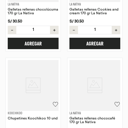
LA NATIVA
LA NATIVA
Galletas rellenas chocolúcuma
Galletas rellenas Cookies and
170 gr La Nativa
cream 170 gr La Nativa
S/
30
.
50
S/
30
.
50
－
＋
－
＋
AGREGAR
AGREGAR
KOOCHIKOO
LA NATIVA
Chupetines Koochikoo 10 und
Galletas rellenas chococafé
170 gr La Nativa