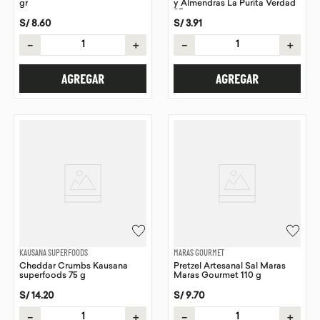
gr
y Almendras La Purita Verdad
35 g
S/
8
.
60
S/
3
.
91
－
＋
－
＋
AGREGAR
AGREGAR
KAUSANA SUPERFOODS
MARAS GOURMET
Cheddar Crumbs Kausana
Pretzel Artesanal Sal Maras
superfoods 75 g
Maras Gourmet 110 g
S/
14
.
20
S/
9
.
70
－
＋
－
＋