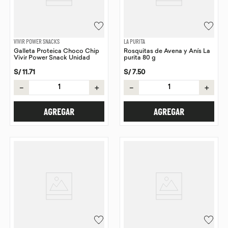
VIVIR POWER SNACKS
LA PURITA
Galleta Proteica Choco Chip
Rosquitas de Avena y Anís La
Vivir Power Snack Unidad
purita 80 g
S/
11
.
71
S/
7
.
50
－
＋
－
＋
AGREGAR
AGREGAR