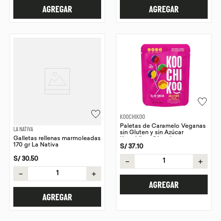
AGREGAR
AGREGAR
KOOCHIKOO
Paletas de Caramelo Veganas
LA NATIVA
sin Gluten y sin Azúcar
Galletas rellenas marmoleadas
Koochikoo 24 und
170 gr La Nativa
S/
37
.
10
S/
30
.
50
－
＋
－
＋
AGREGAR
AGREGAR