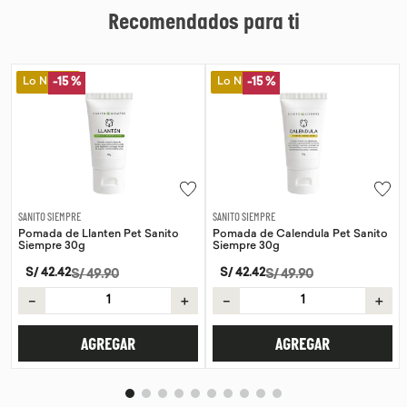
Recomendados para ti
Lo Nuevo
Lo Nuevo
-
15 %
SANITO SIEMPRE
WAYRA
Pomada de Calendula Pet Sanito
Tiras Nasales Wayra 30 unid
Siempre 30g
S/
59
.
00
S/
42
.
42
S/
49
.
90
－
＋
－
＋
AGREGAR
AGREGAR