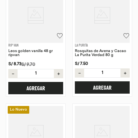
RIP VAN
LA PURITA
Leos golden vanilla 48 gr
Rosquitas de Avena y Cacao
ripvan
La Purita Verdad 80 g
S/
7
.
50
S/
8
.
73
S/
9
.
70
－
＋
－
＋
AGREGAR
AGREGAR
Lo Nuevo