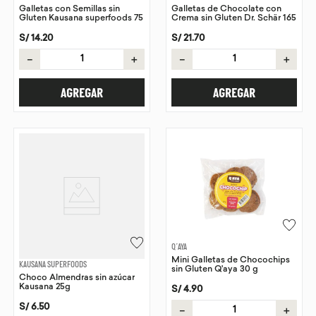
Galletas con Semillas sin
Galletas de Chocolate con
Gluten Kausana superfoods 75
Crema sin Gluten Dr. Schär 165
g
g
S/
14
.
20
S/
21
.
70
－
＋
－
＋
AGREGAR
AGREGAR
Q´AYA
Mini Galletas de Chocochips
KAUSANA SUPERFOODS
sin Gluten Q'aya 30 g
Choco Almendras sin azúcar
Kausana 25g
S/
4
.
90
S/
6
.
50
－
＋