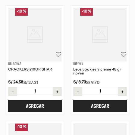
-
10 %
-
10 %
DR. SCHAR
RIP VAN
CRACKERS 210GR SHAR
Leos cookies y creme 48 gr
ripvan
S/
24
.
58
S/
8
.
73
S/
27
.
31
S/
9
.
70
－
＋
－
＋
AGREGAR
AGREGAR
-
10 %