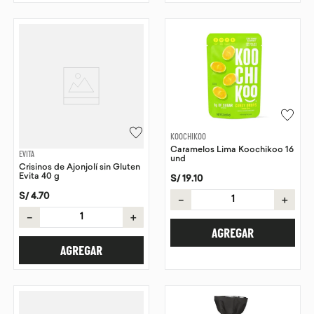
KOOCHIKOO
Caramelos Lima Koochikoo 16
EVITA
und
Crisinos de Ajonjolí sin Gluten
Evita 40 g
S/
19
.
10
S/
4
.
70
－
＋
－
＋
AGREGAR
AGREGAR