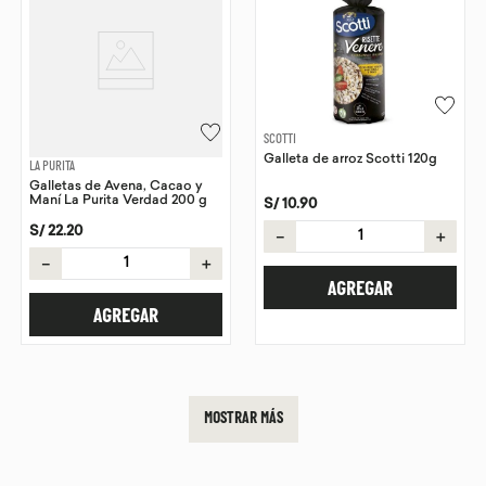
SCOTTI
Galleta de arroz Scotti 120g
LA PURITA
Galletas de Avena, Cacao y
Maní La Purita Verdad 200 g
S/
10
.
90
S/
22
.
20
－
＋
－
＋
AGREGAR
AGREGAR
MOSTRAR MÁS