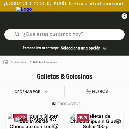
¡LLEGAMOS A TODO EL PERÚ! Envíos a nivel nacional.
0
¿Qué estás buscando hoy?
TÉRMINOS MÁS BUSCADOS
Personaliza tu entrega:
Selecciona una opción
1
.
helado
Abarrotes
Galletas & Golosinas
2
.
pan
Galletas & Golosinas
3
.
aceite oliva
4
.
kefir
ORDENAR POR
5
.
pomadas sanito siempre
151
PRODUCTOS
6
.
yogurt
7
.
purita
-
20 %
-
10 %
8
.
cafe