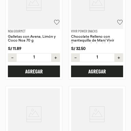
NOA GOURMET
VIVIR POWER SNACKS
Galletas con Avena, Limón y
Chocolate Relleno con
Coco Noa 70 g
mantequilla de Maní Vivir
Power snacks 6 unidades
S/
11
.
89
S/
32
.
50
－
＋
－
＋
AGREGAR
AGREGAR