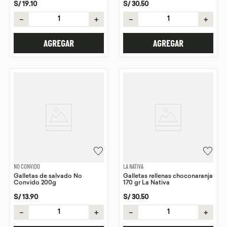
S/
19
.
10
S/
30
.
50
－
＋
－
＋
AGREGAR
AGREGAR
NO CONVIDO
LA NATIVA
Galletas de salvado No
Galletas rellenas choconaranja
Convido 200g
170 gr La Nativa
S/
13
.
90
S/
30
.
50
－
＋
－
＋