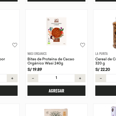
WASI ORGANICS
LA PURITA
bor
Bites de Proteina de Cacao
Cereal de C
Orgánico Wasi 240g
320 g
S/
19
.
89
S/
22
.
20
＋
－
＋
－
AGREGAR