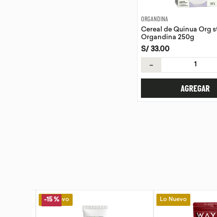
ORGANDINA
Cereal de Quinua Org s
Organdina 250g
S/
33
.
00
－
AGREGAR
Lo Nuevo
Lo Nuevo
-
15 %