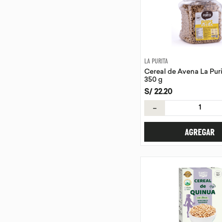
LA PURITA
Cereal de Avena La Pur
350 g
S/
22
.
20
－
AGREGAR