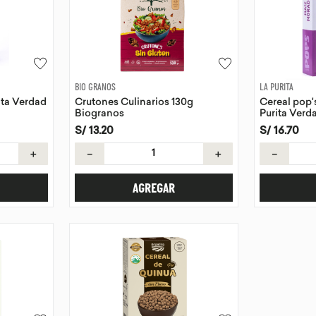
BIO GRANOS
LA PURITA
ita Verdad
Crutones Culinarios 130g
Cereal pop'
Biogranos
Purita Verd
S/
13
.
20
S/
16
.
70
＋
－
＋
－
AGREGAR