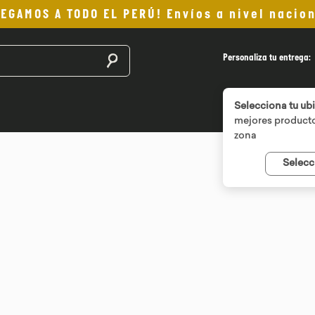
LEGAMOS A TODO EL PERÚ! Envíos a nivel nacion
Buscar productos
Personaliza tu entrega:
Selecciona tu ub
mejores producto
zona
Selecc