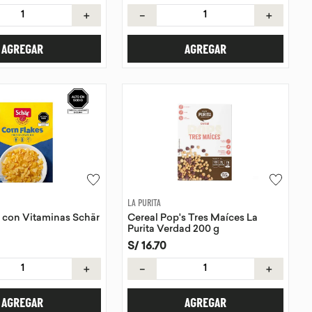
＋
－
＋
AGREGAR
AGREGAR
LA PURITA
 con Vitaminas Schär
Cereal Pop's Tres Maíces La
Purita Verdad 200 g
S/
16
.
70
＋
－
＋
AGREGAR
AGREGAR