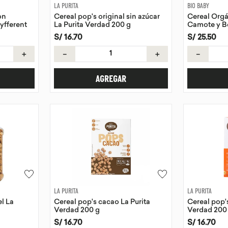
LA PURITA
BIO BABY
on
Cereal pop's original sin azúcar
Cereal Org
yfferent
La Purita Verdad 200 g
Camote y B
S/
16
.
70
S/
25
.
50
＋
－
＋
－
AGREGAR
LA PURITA
LA PURITA
l La
Cereal pop's cacao La Purita
Cereal pop'
Verdad 200 g
Verdad 200
S/
16
.
70
S/
16
.
70