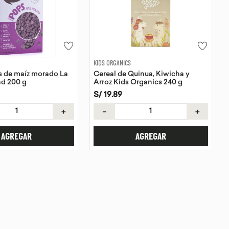
KIDS ORGANICS
s de maíz morado La
Cereal de Quinua, Kiwicha y
ad 200 g
Arroz Kids Organics 240 g
S/
19
.
89
＋
－
＋
AGREGAR
AGREGAR