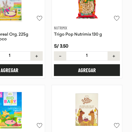
NUTRIMIX
real Org. 225g
Trigo Pop Nutrimix 130 g
Coco
S/
3
.
50
＋
－
＋
AGREGAR
AGREGAR