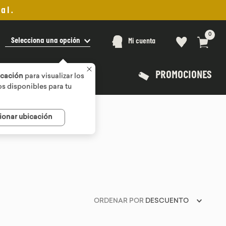
al.
0
Selecciona una opción
Mi cuenta
PROMOCIONES
icación
para visualizar los
s disponibles para tu
ionar ubicación
ORDENAR POR
DESCUENTO