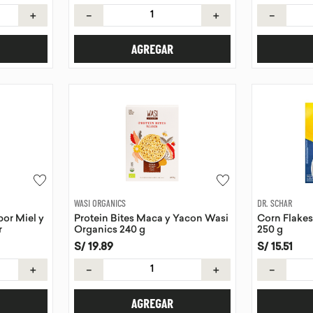
＋
－
＋
－
AGREGAR
WASI ORGANICS
DR. SCHAR
or Miel y
Protein Bites Maca y Yacon Wasi
Corn Flakes
r
Organics 240 g
250 g
S/
19
.
89
S/
15
.
51
＋
－
＋
－
AGREGAR