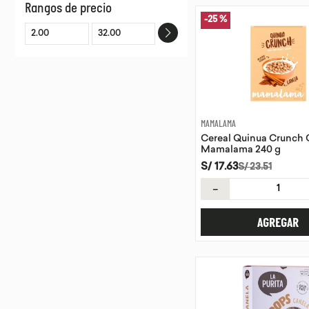
Rangos de precio
ORGANDINA
-
25 %
MAMALAMA
DYFFERENT
BIO BABY
WASI ORGANICS
KIDS ORGANICS
NUTRIMIX
MAMALAMA
NATURANDES
Cereal Quinua Crunch 
DR. SCHAR
Mamalama 240 g
S/
17
.
63
S/
23
.
51
－
AGREGAR