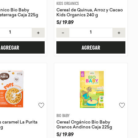
KIDS ORGANICS
ánico Bio Baby
Cereal de Quinua, Arroz y Cacao
eterraga Caja 225g
Kids Organics 240 g
S/
19
.
89
＋
－
＋
AGREGAR
AGREGAR
BIO BABY
s caramel La Purita
Cereal Orgánico Bio Baby
 g
Granos Andinos Caja 225g
S/
19
.
89