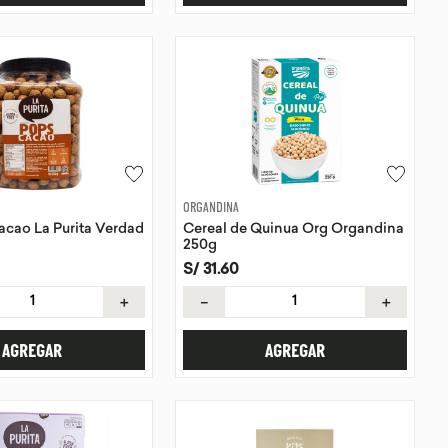
ORGANDINA
acao La Purita Verdad
Cereal de Quinua Org Organdina
250g
S/
31
.
60
＋
－
＋
AGREGAR
AGREGAR