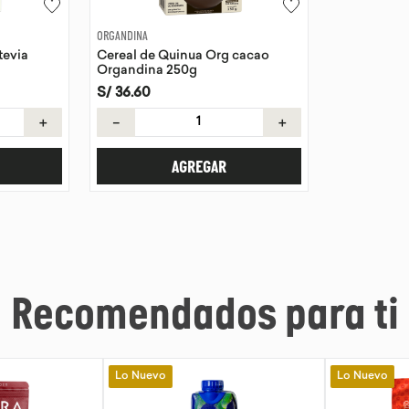
ORGANDINA
tevia
Cereal de Quinua Org cacao
Organdina 250g
S/
36
.
60
＋
－
＋
AGREGAR
Recomendados para ti
Lo Nuevo
Lo Nuevo