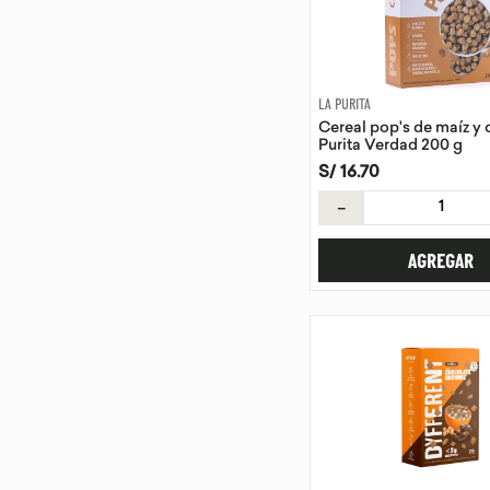
LA PURITA
Cereal pop's de maíz y 
Purita Verdad 200 g
S/
16
.
70
－
AGREGAR