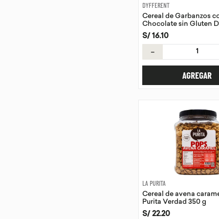
DYFFERENT
Cereal de Garbanzos c
Chocolate sin Gluten D
210g
S/
16
.
10
－
AGREGAR
LA PURITA
Cereal de avena carame
Purita Verdad 350 g
S/
22
.
20