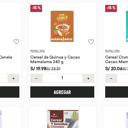
-
15 %
-
15 %
MAMALAMA
MAMALAMA
Canela
Cereal de Quinua y Cacao
Cereal Crun
Mamalama 240 g
Cacao Mam
S/
19
.
98
S/
20
.
06
S/
23
.
51
S/
＋
－
＋
－
AGREGAR