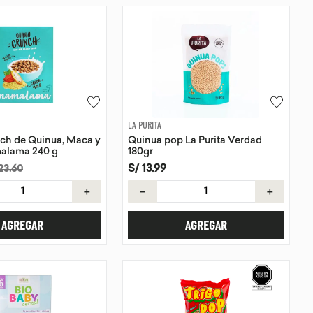
LA PURITA
ch de Quinua, Maca y
Quinua pop La Purita Verdad
alama 240 g
180gr
S/
13
.
99
23
.
60
＋
－
＋
AGREGAR
AGREGAR