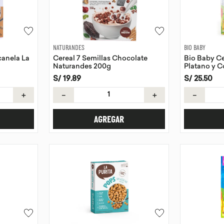
NATURANDES
BIO BABY
canela La
Cereal 7 Semillas Chocolate
Bio Baby Ce
Naturandes 200g
Platano y 
S/
19
.
89
S/
25
.
50
＋
－
＋
－
AGREGAR