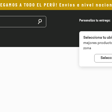
LEGAMOS A TODO EL PERÚ! Envíos a nivel nacion
Buscar productos
Personaliza tu entrega:
Selecciona tu ub
mejores producto
zona
Selecc