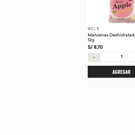
WELL B
Manzanas Deshidratad
12g
S/
8
.
70
－
AGREGAR