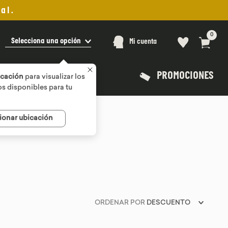
al.
0
Selecciona una opción
Mi cuenta
PROMOCIONES
icación
para visualizar los
s disponibles para tu
ionar ubicación
ORDENAR POR
DESCUENTO