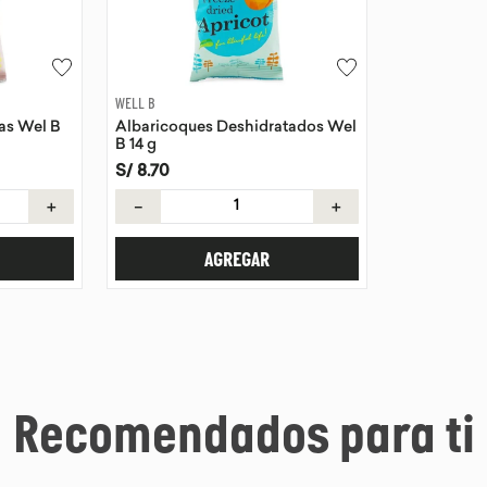
WELL B
as Wel B
Albaricoques Deshidratados Wel
B 14 g
S/
8
.
70
＋
－
＋
AGREGAR
Recomendados para ti