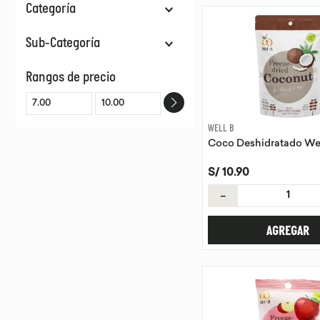
Categoría
Snacks
Sub-Categoría
Liofilizados
Rangos de precio
Snacks Fruta Deshidratada
WELL B
Coco Deshidratado We
S/
10
.
90
－
AGREGAR