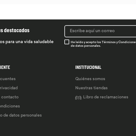
ás destacadas
os para una vida saludable
He leído y acepto los
Términos y Condicione
de datos personales.
LIENTE
INSTITUCIONAL
ecuentes
Quiénes somos
privacidad
Nuestras tiendas
e contacto
Libro de reclamaciones
ondiciones
so de datos personales 