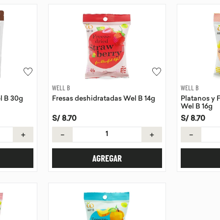
WELL B
WELL B
l B 30g
Fresas deshidratadas Wel B 14g
Platanos y 
Wel B 16g
S/
8
.
70
S/
8
.
70
＋
－
＋
－
AGREGAR