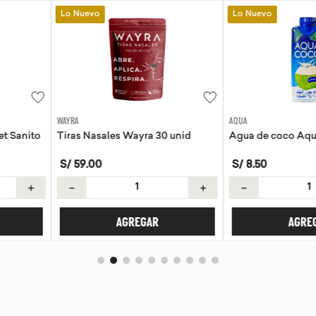
Lo Nuevo
Lo Nuevo
AQUA
EVITA
a 30 unid
Agua de coco Aqua 330ml
Tortillas de 
S/
8
.
50
S/
21
.
50
＋
－
＋
－
AR
AGREGAR