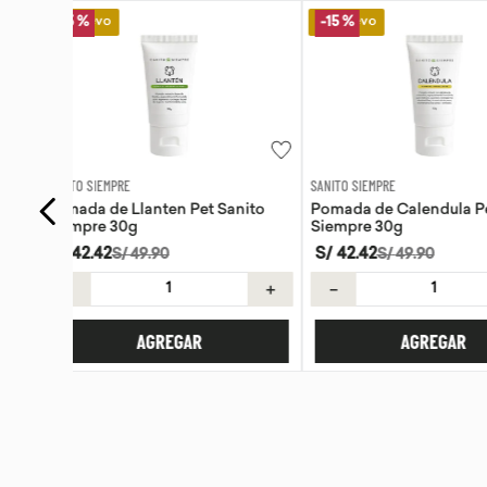
Lo Nuevo
Lo Nuevo
-
15 %
SANITO SIEMPRE
WAYRA
anito
Pomada de Calendula Pet Sanito
Tiras Nasales Wayr
Siempre 30g
S/
42
.
42
S/
59
.
00
S/
49
.
90
＋
－
＋
－
AGREGAR
AGREG