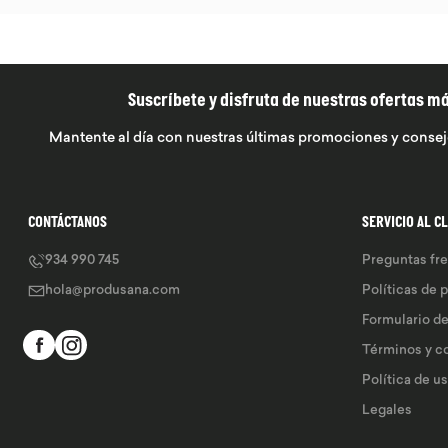
Suscríbete y disfruta de nuestras ofertas m
Mantente al día con nuestras últimas promociones y consej
CONTÁCTANOS
SERVICIO AL C
934 990 745
Preguntas fr
hola@produsana.com
Políticas de 
Formulario d
Términos y c
Política de u
Legales 