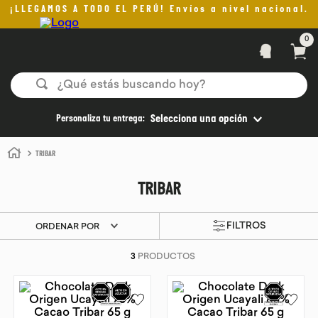
¡LLEGAMOS A TODO EL PERÚ! Envíos a nivel nacional.
0
¿Qué estás buscando hoy?
TÉRMINOS MÁS BUSCADOS
Personaliza tu entrega:
Selecciona una opción
1
.
helado
TRIBAR
2
.
pan
TRIBAR
3
.
aceite oliva
4
.
kefir
ORDENAR POR
5
.
pomadas sanito siempre
3
PRODUCTOS
6
.
yogurt
7
.
purita
8
.
cafe