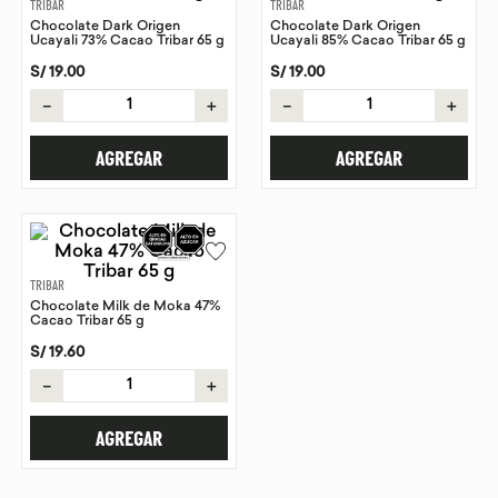
TRIBAR
TRIBAR
Chocolate Dark Origen
Chocolate Dark Origen
9
.
chocolate
Ucayali 73% Cacao Tribar 65 g
Ucayali 85% Cacao Tribar 65 g
10
.
proteina
S/
19
.
00
S/
19
.
00
－
＋
－
＋
AGREGAR
AGREGAR
TRIBAR
Chocolate Milk de Moka 47%
Cacao Tribar 65 g
S/
19
.
60
－
＋
AGREGAR