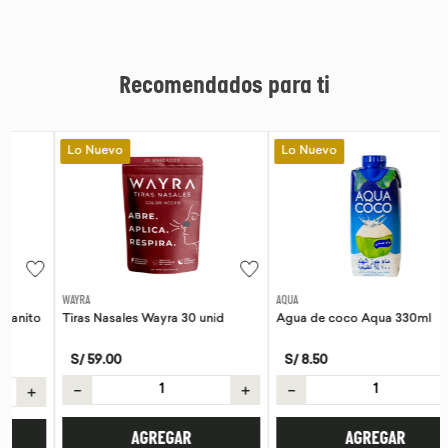
Recomendados para ti
Lo Nuevo
Lo Nuevo
WAYRA
AQUA
Tiras Nasales Wayra 30 unid
Agua de coco Aqua 330ml
S/
59
.
00
S/
8
.
50
－
＋
－
＋
AGREGAR
AGREGAR