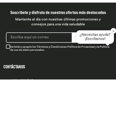
Suscríbete y disfruta de nuestras ofertas más destacadas
Mantente al día con nuestras últimas promociones y
consejos para una vida saludable
×
¿Necesitas ayuda?
SUSCRIBIRME
¡Escríbenos!
He leído y acepto los
Términos y Condiciones
Política de Privacidad
y la
Política
de uso de datos personales.
CONTÁCTANOS
934 990 745
hola@produsana
Nuestras tiendas