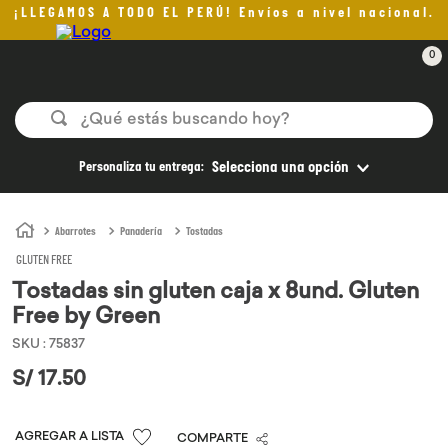
¡LLEGAMOS A TODO EL PERÚ! Envíos a nivel nacional.
0
¿Qué estás buscando hoy?
TÉRMINOS MÁS BUSCADOS
Personaliza tu entrega:
Selecciona una opción
1
.
helado
2
.
aceite oliva
Abarrotes
Panadería
Tostadas
GLUTEN FREE
3
.
pan
Tostadas sin gluten caja x 8und. Gluten
4
.
kefir
Free by Green
5
.
pomadas sanito siempre
SKU
:
75837
6
.
yogurt
S/
17
.
50
7
.
chocolate
COMPARTE
8
.
cafe