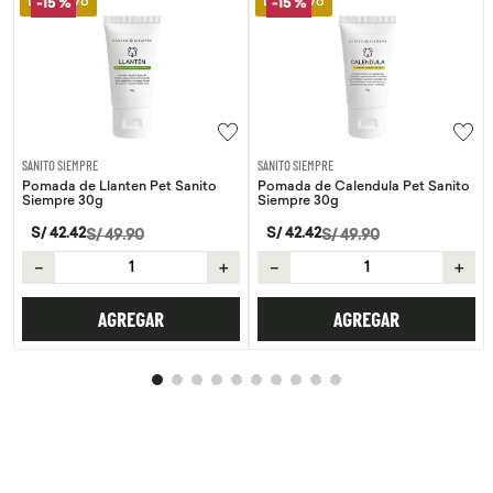
Lo Nuevo
Lo Nuevo
-
15 %
-
15 %
SANITO SIEMPRE
SANITO SIEMPRE
Pomada de Llanten Pet Sanito
Pomada de Calendula Pet Sanito
Siempre 30g
Siempre 30g
S/
42
.
42
S/
42
.
42
S/
49
.
90
S/
49
.
90
－
＋
－
＋
AGREGAR
AGREGAR