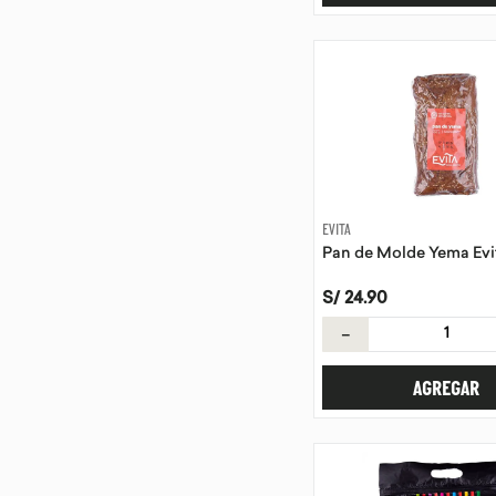
EVITA
Pan de Molde Yema Evi
S/
24
.
90
－
AGREGAR