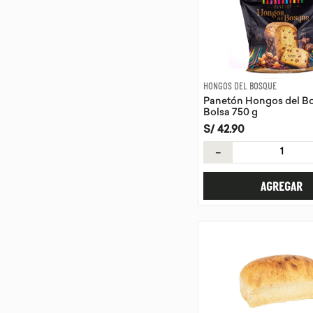
HONGOS DEL BOSQUE
Panetón Hongos del B
Bolsa 750 g
S/
42
.
90
－
AGREGAR