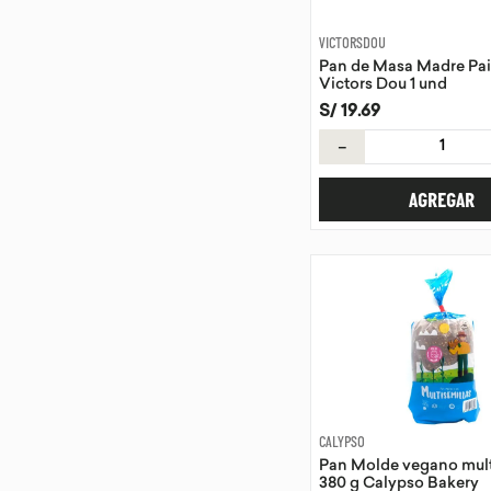
VICTORSDOU
Pan de Masa Madre Pai
Victors Dou 1 und
S/
19
.
69
－
AGREGAR
CALYPSO
Pan Molde vegano mult
380 g Calypso Bakery