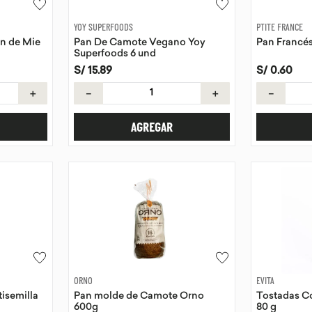
YOY SUPERFOODS
PTITE FRANCE
n de Mie
Pan De Camote Vegano Yoy
Pan Francés
Superfoods 6 und
S/
15
.
89
S/
0
.
60
＋
－
＋
－
AGREGAR
ORNO
EVITA
isemilla
Pan molde de Camote Orno
Tostadas Có
600g
80 g