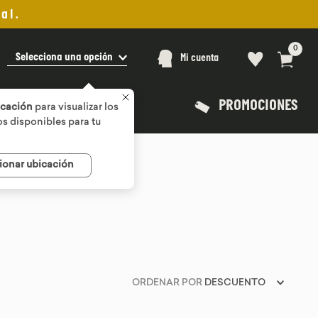
al.
0
Selecciona una opción
Mi cuenta
PROMOCIONES
icación
para visualizar los
s disponibles para tu
ionar ubicación
ORDENAR POR
DESCUENTO