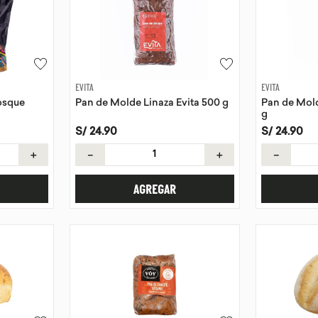
EVITA
EVITA
osque
Pan de Molde Linaza Evita 500 g
Pan de Mold
g
S/
24
.
90
S/
24
.
90
＋
－
＋
－
AGREGAR