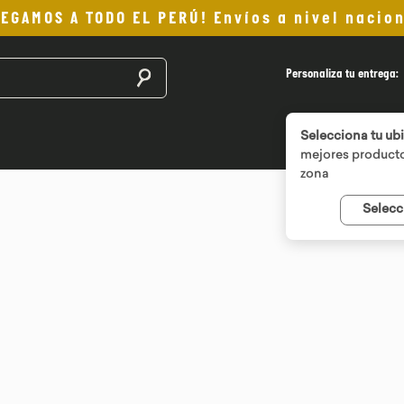
LEGAMOS A TODO EL PERÚ! Envíos a nivel nacion
Buscar productos
Personaliza tu entrega:
Selecciona tu ub
mejores producto
zona
Selecc