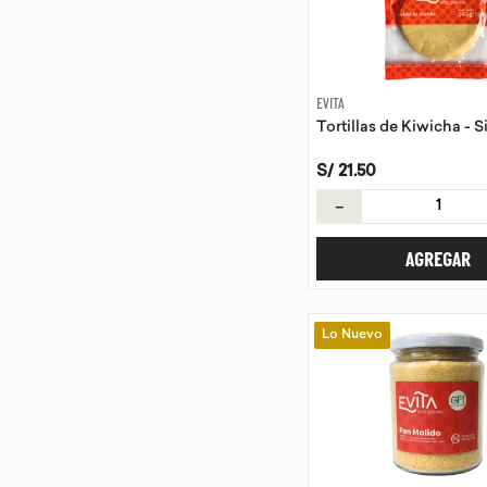
EVITA
Tortillas de Kiwicha - 
S/
21
.
50
－
AGREGAR
Lo Nuevo