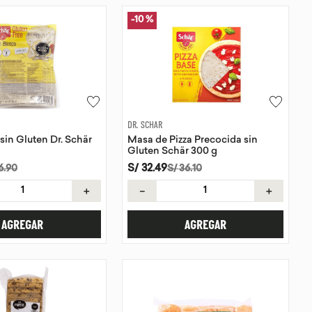
-
10 %
DR. SCHAR
sin Gluten Dr. Schär
Masa de Pizza Precocida sin
Gluten Schär 300 g
S/
32
.
49
6
.
90
S/
36
.
10
＋
－
＋
AGREGAR
AGREGAR