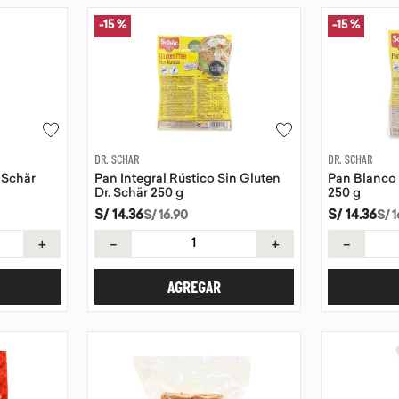
-
15 %
-
15 %
DR. SCHAR
DR. SCHAR
 Schär
Pan Integral Rústico Sin Gluten
Pan Blanco 
Dr. Schär 250 g
250 g
S/
14
.
36
S/
14
.
36
S/
16
.
90
S/
1
＋
－
＋
－
AGREGAR