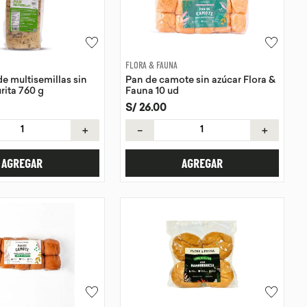
FLORA & FAUNA
e multisemillas sin
Pan de camote sin azúcar Flora &
rita 760 g
Fauna 10 ud
S/
26
.
00
＋
－
＋
AGREGAR
AGREGAR