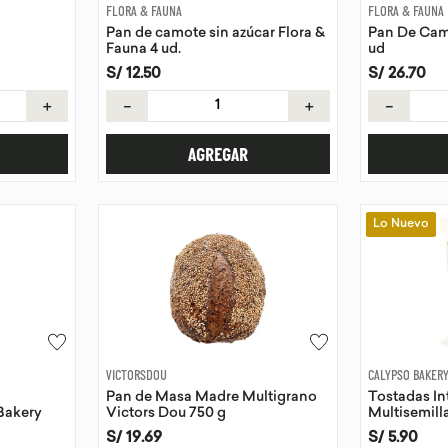
FLORA & FAUNA
FLORA & FAUNA
Pan de camote sin azúcar Flora &
Pan De Camo
Fauna 4 ud.
ud
S/
12
.
50
S/
26
.
70
＋
－
＋
－
AGREGAR
Lo Nuevo
VICTORSDOU
CALYPSO BAKER
Pan de Masa Madre Multigrano
Tostadas In
Bakery
Victors Dou 750 g
Multisemill
175g
S/
19
.
69
S/
5
.
90