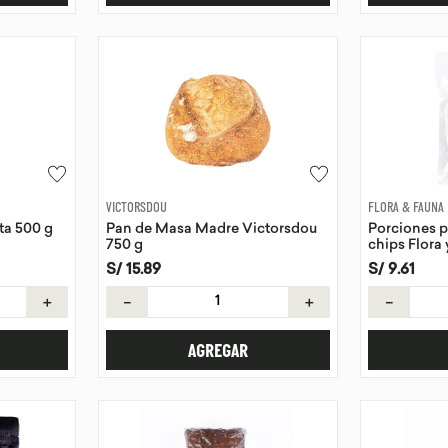
VICTORSDOU
FLORA & FAUNA
ta 500 g
Pan de Masa Madre Victorsdou
Porciones 
750 g
chips Flora
S/
15
.
89
S/
9
.
61
＋
－
＋
－
AGREGAR