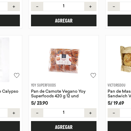
＋
－
＋
－
AGREGAR
YOY SUPERFOODS
VICTORSDOU
o Calypso
Pan de Camote Vegano Yoy
Pan de Mas
Superfoods 420 g 12 und
Sandwich V
S/
23
.
90
S/
19
.
69
＋
－
＋
－
AGREGAR