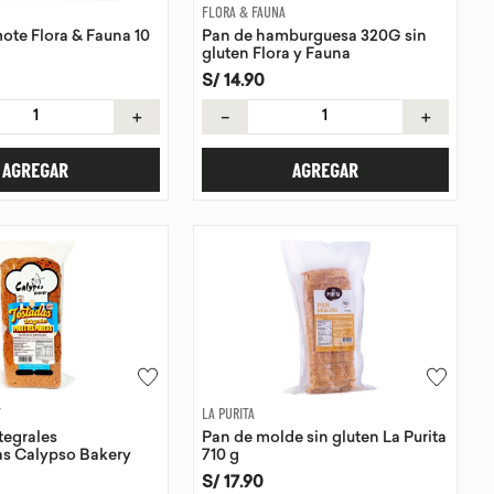
FLORA & FAUNA
te Flora & Fauna 10
Pan de hamburguesa 320G sin
gluten Flora y Fauna
S/
14
.
90
＋
－
＋
AGREGAR
AGREGAR
Y
LA PURITA
tegrales
Pan de molde sin gluten La Purita
as Calypso Bakery
710 g
S/
17
.
90