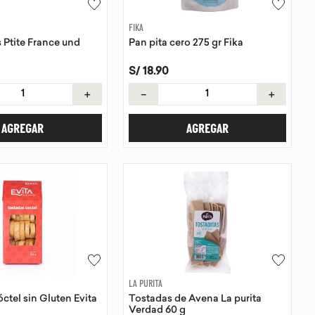
FIKA
 Ptite France und
Pan pita cero 275 gr Fika
S/
18
.
90
＋
－
＋
AGREGAR
AGREGAR
LA PURITA
ctel sin Gluten Evita
Tostadas de Avena La purita
Verdad 60 g