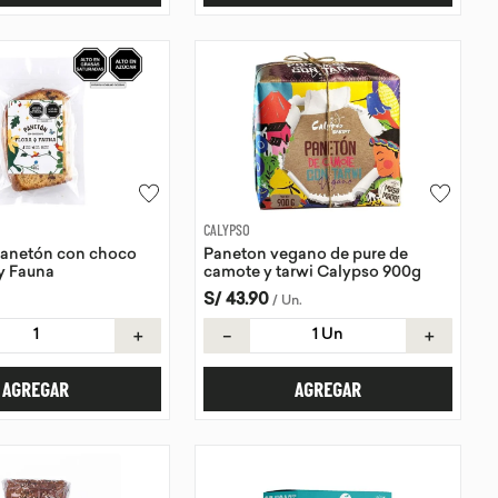
CALYPSO
panetón con choco
Paneton vegano de pure de
 y Fauna
camote y tarwi Calypso 900g
S/
43
.
90
/
Un
.
＋
－
＋
AGREGAR
AGREGAR