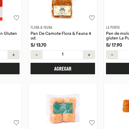
FLORA & FAUNA
LA PURITA
Sin Gluten
Pan De Camote Flora & Fauna 4
Pan de mold
ud.
gluten La Pu
S/
13
.
70
S/
17
.
90
＋
－
＋
－
AGREGAR