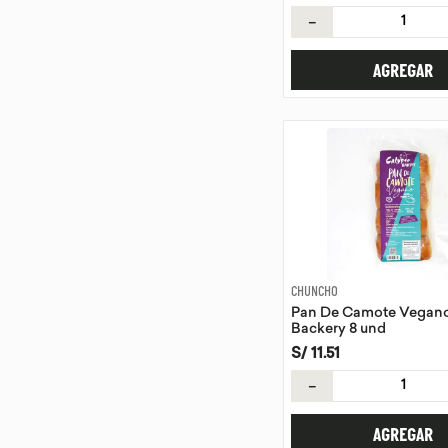
－
AGREGAR
CHUNCHO
Pan De Camote Vegan
Backery 8 und
S/
11
.
51
－
AGREGAR