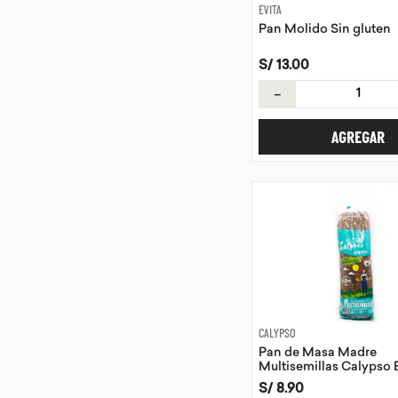
EVITA
Pan Molido Sin gluten
S/
13
.
00
－
AGREGAR
CALYPSO
Pan de Masa Madre
Multisemillas Calypso 
655 G
S/
8
.
90