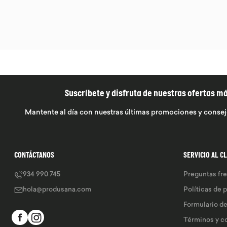
Suscríbete y disfruta de nuestras ofertas m
Mantente al día con nuestras últimas promociones y consej
CONTÁCTANOS
SERVICIO AL C
934 990 745
Preguntas fr
hola@produsana.com
Políticas de 
Formulario d
Términos y c