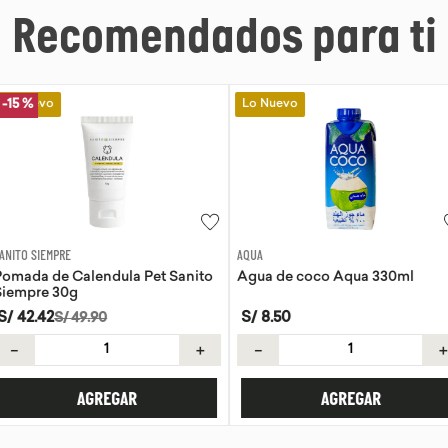
Recomendados para ti
Lo Nuevo
Lo Nuevo
AQUA
EVITA
la Pet Sanito
Agua de coco Aqua 330ml
Tortillas de 
S/
8
.
50
S/
21
.
50
＋
－
＋
－
AR
AGREGAR