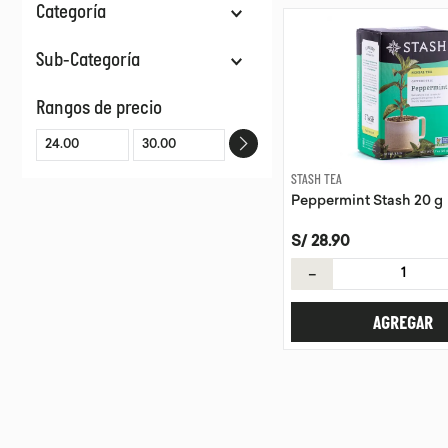
Categoría
Tés, Infusiones & Matcha
Sub-Categoría
Infusiones Filtrantes
Rangos de precio
Matcha Ceremonial
STASH TEA
Peppermint Stash 20 g
S/
28
.
90
－
AGREGAR