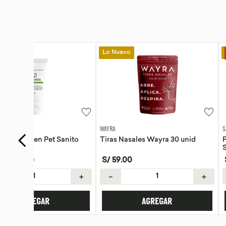
Lo Nuevo
Lo Nuevo
-
15 %
WAYRA
SANITO SIEMPRE
anito
Tiras Nasales Wayra 30 unid
Pomada de Calendu
Siempre 30g
S/
59
.
00
S/
42
.
42
S/
49
.
90
＋
－
＋
－
AGREGAR
AGREG