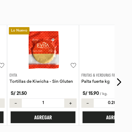
FRUTAS & VERDURAS F&F
Kiwicha - Sin Gluten
Palta fuerte kg
S/
15
.
90
/
kg
.
＋
－
＋
AGREGAR
AGREGAR