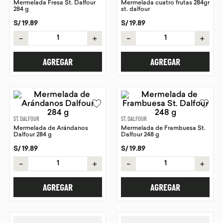
Mermelada Fresa St. Dalfour
Mermelada cuatro frutas 284gr
284 g
st. dalfour
9
.
chocolate
S/
19
.
89
S/
19
.
89
10
.
proteina
－
＋
－
＋
AGREGAR
AGREGAR
ST. DALFOUR
ST. DALFOUR
Mermelada de Arándanos
Mermelada de Frambuesa St.
Dalfour 284 g
Dalfour 248 g
S/
19
.
89
S/
19
.
89
－
＋
－
＋
AGREGAR
AGREGAR