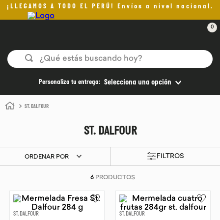
¡LLEGAMOS A TODO EL PERÚ! Envíos a nivel nacional.
0
¿Qué estás buscando hoy?
TÉRMINOS MÁS BUSCADOS
Personaliza tu entrega:
Selecciona una opción
1
.
helado
ST. DALFOUR
2
.
pan
ST. DALFOUR
3
.
aceite oliva
4
.
pomadas sanito siempre
ORDENAR POR
5
.
kefir
6
PRODUCTOS
6
.
purita
7
.
yogurt
ST. DALFOUR
ST. DALFOUR
8
.
cafe