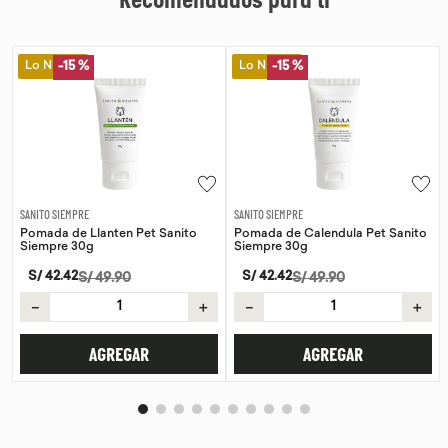
Recomendados para ti
Lo Nuevo
Lo Nuevo
-
15 %
-
15 %
SANITO SIEMPRE
SANITO SIEMPRE
Pomada de Llanten Pet Sanito
Pomada de Calendula Pet Sanito
Siempre 30g
Siempre 30g
S/
42
.
42
S/
42
.
42
S/
49
.
90
S/
49
.
90
－
＋
－
＋
AGREGAR
AGREGAR