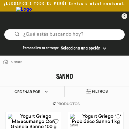
¡LLEGAMOS A TODO EL PERÚ! Envíos a nivel nacional.
0
¿Qué estás buscando hoy?
TÉRMINOS MÁS BUSCADOS
Personaliza tu entrega:
Selecciona una opción
1
.
helado
SANNO
2
.
pan
SANNO
3
.
aceite oliva
4
.
pomadas sanito siempre
ORDENAR POR
5
.
kefir
17
PRODUCTOS
6
.
purita
7
.
yogurt
SANNO
8
.
cafe