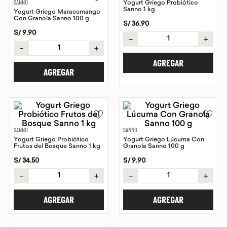
SANNO
Yogurt Griego Probiótico
Sanno 1 kg
Yogurt Griego Maracumango
9
.
chocolate
Con Granola Sanno 100 g
S/
36
.
90
10
.
proteina
S/
9
.
90
－
＋
－
＋
AGREGAR
AGREGAR
SANNO
SANNO
Yogurt Griego Probiótico
Yogurt Griego Lúcuma Con
Frutos del Bosque Sanno 1 kg
Granola Sanno 100 g
S/
34
.
50
S/
9
.
90
－
＋
－
＋
AGREGAR
AGREGAR