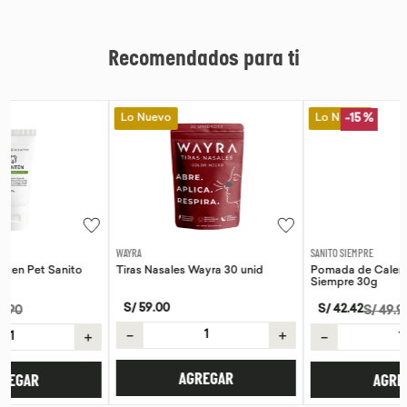
Recomendados para ti
Lo Nuevo
Lo Nuevo
-
15 %
WAYRA
SANITO SIEMPRE
Tiras Nasales Wayra 30 unid
Pomada de Calendula Pet Sanito
Siempre 30g
S/
59
.
00
S/
42
.
42
S/
49
.
90
－
＋
－
＋
AGREGAR
AGREGAR