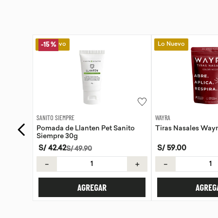
Lo Nuevo
Lo Nuevo
-
15 %
WAYRA
SANITO SIEMPRE
anito
Tiras Nasales Wayra 30 unid
Pomada de Calendu
Siempre 30g
S/
59
.
00
S/
42
.
42
S/
49
.
90
＋
－
＋
－
AGREGAR
AGREG