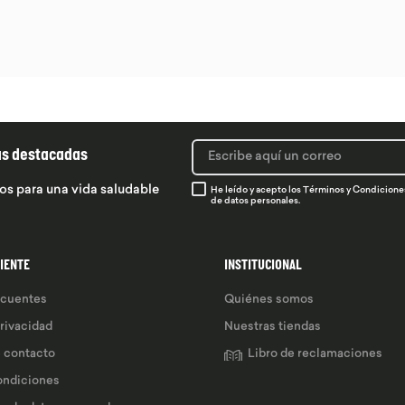
ás destacadas
os para una vida saludable
He leído y acepto los
Términos y Condicione
de datos personales.
LIENTE
INSTITUCIONAL
ecuentes
Quiénes somos
privacidad
Nuestras tiendas
e contacto
Libro de reclamaciones
ondiciones