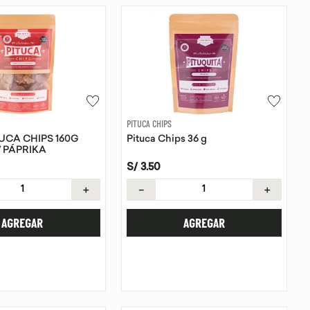
PITUCA CHIPS
UCA CHIPS 160G
Pituca Chips 36 g
 PÁPRIKA
S/
3
.
50
＋
－
＋
AGREGAR
AGREGAR