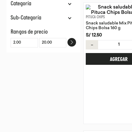
Categoría
Snacks
Sub-Categoría
PITUCA CHIPS
Snack saludable Mix Pi
Chifles, Camotes Y Yucas
Chips Bolsa 160 g
Rangos de precio
S/
12
.
50
－
AGREGAR