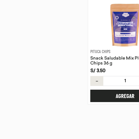
PITUCA CHIPS
Snack Saludable Mix Pi
Chips 36 g
S/
3
.
50
－
AGREGAR