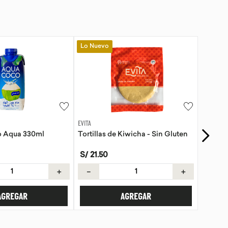
FRUTAS & VERDURAS F&F
Kiwicha - Sin Gluten
Palta fuerte kg
S/
15
.
90
/
kg
.
＋
－
＋
AGREGAR
AGREGAR