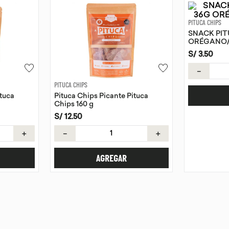
PITUCA CHIPS
SNACK PIT
ORÉGANO/
S/
3
.
50
－
PITUCA CHIPS
tuca
Pituca Chips Picante Pituca
Chips 160 g
S/
12
.
50
＋
－
＋
AGREGAR