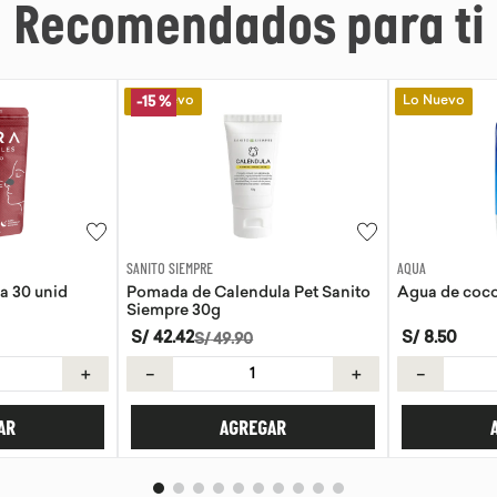
Recomendados para ti
Lo Nuevo
Lo Nuevo
AQUA
EVITA
la Pet Sanito
Agua de coco Aqua 330ml
Tortillas de 
S/
8
.
50
S/
21
.
50
＋
－
＋
－
AR
AGREGAR