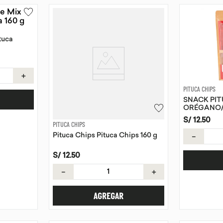
tuca
＋
PITUCA CHIPS
SNACK PIT
ORÉGANO/
S/
12
.
50
PITUCA CHIPS
－
Pituca Chips Pituca Chips 160 g
S/
12
.
50
－
＋
AGREGAR