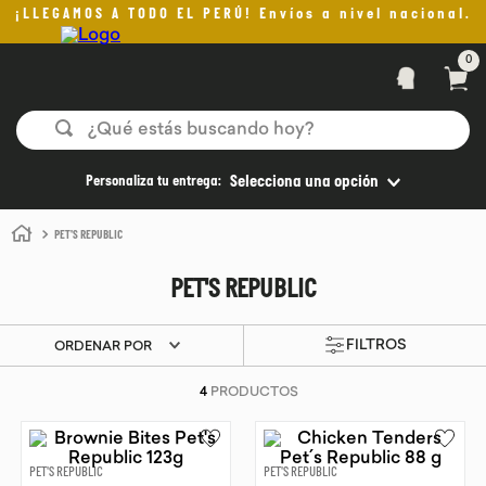
¡LLEGAMOS A TODO EL PERÚ! Envíos a nivel nacional.
0
¿Qué estás buscando hoy?
TÉRMINOS MÁS BUSCADOS
Personaliza tu entrega:
Selecciona una opción
1
.
helado
PET'S REPUBLIC
2
.
pan
PET'S REPUBLIC
3
.
aceite oliva
4
.
pomadas sanito siempre
ORDENAR POR
5
.
kefir
4
PRODUCTOS
6
.
purita
7
.
yogurt
PET'S REPUBLIC
PET'S REPUBLIC
8
.
cafe