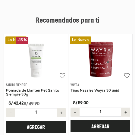
Recomendados para ti
Lo Nuevo
Lo Nuevo
-
15 %
WAYRA
SANITO SIEMPRE
Tiras Nasales Wayra 30 unid
Pomada de Calendula Pet Sanito
Siempre 30g
S/
59
.
00
S/
42
.
42
S/
49
.
90
－
＋
－
＋
AGREGAR
AGREGAR