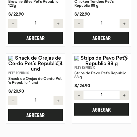
Brownie Bites Pet's Republic
Chicken Tenders Pet´s
123g
Republic 88 g
9
.
chocolate
S/
22
.
90
S/
22
.
90
10
.
proteina
－
＋
－
＋
AGREGAR
AGREGAR
PET'S REPUBLIC
PET'S REPUBLIC
Strips de Pavo Pet's Republic
88 g
Snack de Orejas de Cerdo Pet
´s Republic 4 und
S/
24
.
90
S/
20
.
90
－
＋
－
＋
AGREGAR
AGREGAR