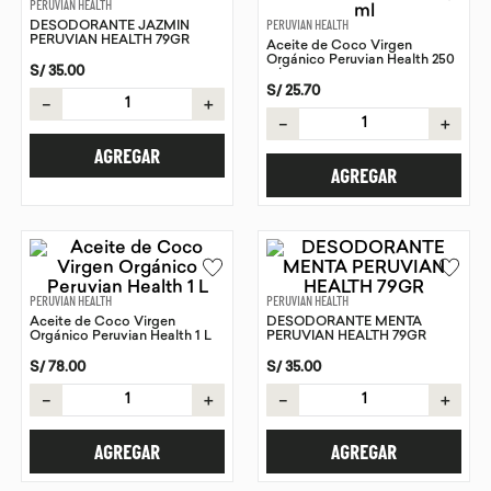
PERUVIAN HEALTH
DESODORANTE JAZMIN
PERUVIAN HEALTH
9
.
chocolate
PERUVIAN HEALTH 79GR
Aceite de Coco Virgen
Orgánico Peruvian Health 250
10
.
proteina
S/
35
.
00
ml
S/
25
.
70
－
＋
－
＋
AGREGAR
AGREGAR
PERUVIAN HEALTH
PERUVIAN HEALTH
Aceite de Coco Virgen
DESODORANTE MENTA
Orgánico Peruvian Health 1 L
PERUVIAN HEALTH 79GR
S/
78
.
00
S/
35
.
00
－
＋
－
＋
AGREGAR
AGREGAR