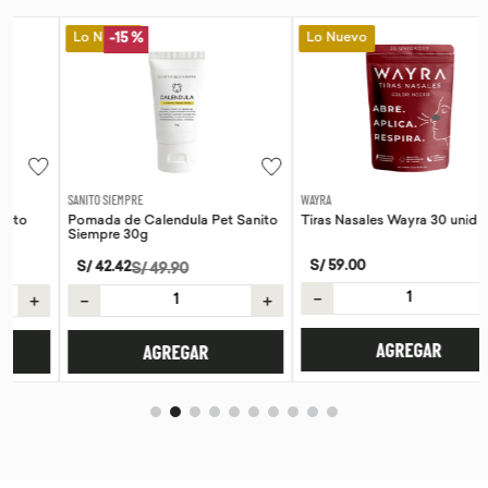
Lo Nuevo
Lo Nuevo
-
15 %
SANITO SIEMPRE
WAYRA
Pomada de Calendula Pet Sanito
Tiras Nasales Wayra 30 unid
Siempre 30g
S/
59
.
00
S/
42
.
42
S/
49
.
90
－
＋
－
＋
AGREGAR
AGREGAR