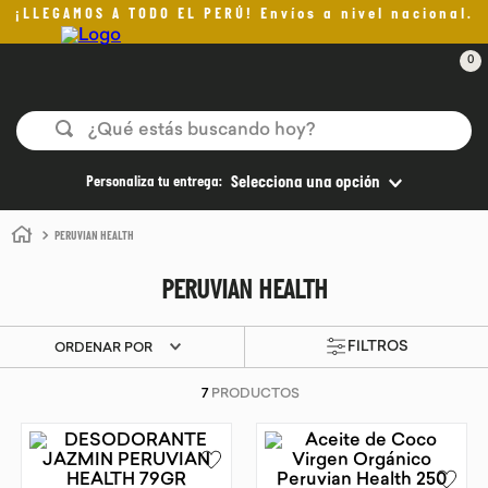
¡LLEGAMOS A TODO EL PERÚ! Envíos a nivel nacional.
0
¿Qué estás buscando hoy?
TÉRMINOS MÁS BUSCADOS
Personaliza tu entrega:
Selecciona una opción
1
.
helado
PERUVIAN HEALTH
2
.
pan
PERUVIAN HEALTH
3
.
aceite oliva
4
.
kefir
ORDENAR POR
5
.
pomadas sanito siempre
7
PRODUCTOS
6
.
yogurt
7
.
purita
8
.
cafe