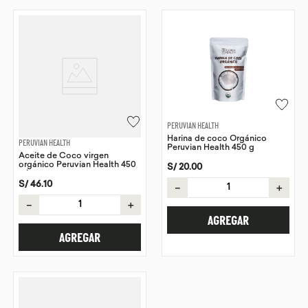
PERUVIAN HEALTH
Harina de coco Orgánico
PERUVIAN HEALTH
Peruvian Health 450 g
Aceite de Coco virgen
orgánico Peruvian Health 450
S/
20
.
00
ml
S/
46
.
10
－
＋
－
＋
AGREGAR
AGREGAR