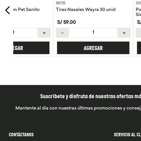
WAYRA
SANITO SIEMPRE
Tiras Nasales Wayra 30 unid
Pomada de Calendula
Siempre 30g
S/
59
.
00
S/
42
.
42
S/
49
.
90
＋
－
＋
－
AGREGAR
AGREGA
Suscríbete y disfruta de nuestras ofertas m
Mantente al día con nuestras últimas promociones y consej
CONTÁCTANOS
SERVICIO AL C