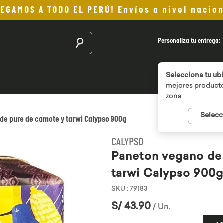
LEGAMOS A TODO EL PERÚ! Envíos a nivel nacion
Buscar productos
Personaliza tu entrega:
Selecciona tu ub
mejores producto
zona
Selecc
de pure de camote y tarwi Calypso 900g
CALYPSO
Paneton vegano de
tarwi Calypso 900g
SKU
:
79183
S/
43
.
90
/
Un
.