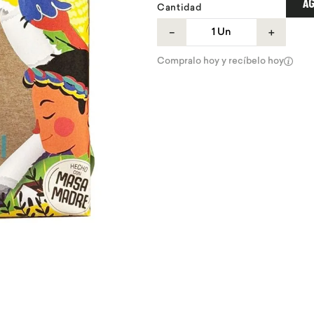
AG
Cantidad
－
＋
Compralo hoy y recíbelo hoy