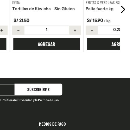
FRUTAS & VERDURAS F&F
Kiwicha - Sin Gluten
Palta fuerte kg
S/
15
.
90
/
kg
.
＋
－
＋
AGREGAR
AGREGAR
SUSCRIBIRME
s
Política de Privacidad
y la
Política de uso
MEDIOS DE PAGO