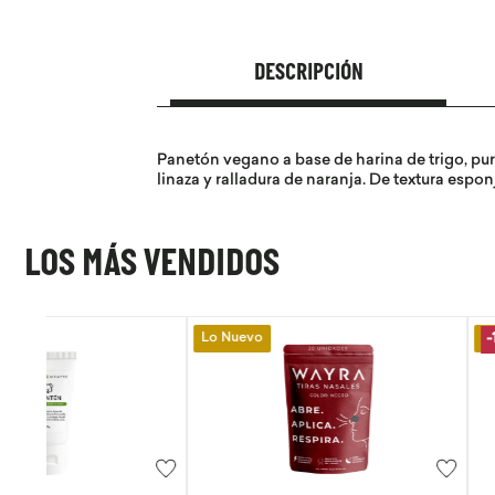
DESCRIPCIÓN
Panetón vegano a base de harina de trigo, pur
linaza y ralladura de naranja. De textura espo
LOS MÁS VENDIDOS
Lo Nuevo
Lo Nuevo
-
15 %