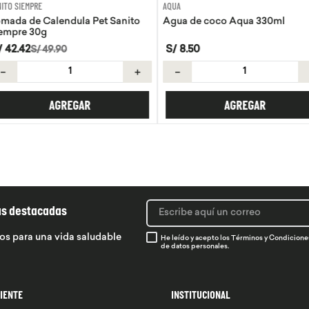
AQUA
EVITA
 Pet Sanito
Agua de coco Aqua 330ml
Tortillas de 
S/
8
.
50
S/
21
.
50
＋
－
＋
－
R
AGREGAR
ás destacadas
os para una vida saludable
He leído y acepto los
Términos y Condicione
de datos personales.
LIENTE
INSTITUCIONAL