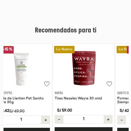
Recomendados para ti
Lo Nuevo
Lo Nuevo
-
15 %
WAYRA
SANITO SIEMPRE
Tiras Nasales Wayra 30 unid
Pomada de Calendula Pet Sanito
Siempre 30g
S/
59
.
00
S/
42
.
42
S/
49
.
90
－
＋
＋
－
＋