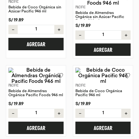
PACIFIC
Bebida de Coco Orgánica sin
PACIFIC
9
.
proteina
Azúcar Pacific 946 ml
Bebida de Almendras
Orgánica sin Azúcar Pacific
10
.
infusiones
S/
19
.
89
Foods 946 ml
S/
19
.
89
－
＋
－
＋
AGREGAR
AGREGAR
PACIFIC
PACIFIC
Bebida de Almendras
Bebida de Coco Orgánica
Orgánica Pacific Foods 946 ml
Pacific 946 ml
S/
19
.
89
S/
19
.
89
－
＋
－
＋
AGREGAR
AGREGAR