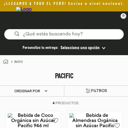
¡LLEGAMOS A TODO EL PERÚ! Envíos a nivel nacional.
0
¿Qué estás buscando hoy?
TÉRMINOS MÁS BUSCADOS
Personaliza tu entrega:
Selecciona una opción
1
.
helado
PACIFIC
2
.
pomadas sanito siempre
PACIFIC
3
.
pan
4
.
kefir
ORDENAR POR
5
.
aceite oliva
4
PRODUCTOS
6
.
purita
7
.
cafe
8
.
chocolate