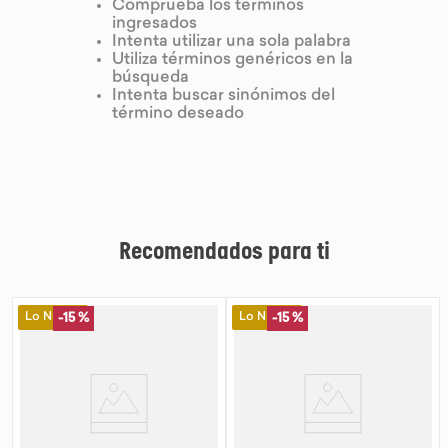
Comprueba los términos
ingresados
9
.
purita
Intenta utilizar una sola palabra
Utiliza términos genéricos en la
10
.
proteina
búsqueda
Intenta buscar sinónimos del
término deseado
Recomendados para ti
Lo Nuevo
Lo Nuevo
-
15 %
-
15 %