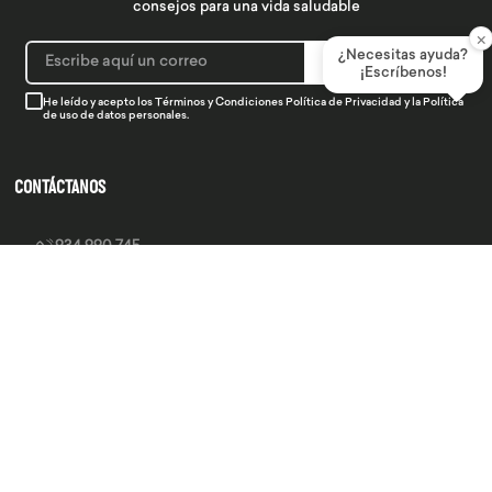
consejos para una vida saludable
×
¿Necesitas ayuda?
SUSCRIBIRME
¡Escríbenos!
He leído y acepto los
Términos y Condiciones
Política de Privacidad
y la
Política
de uso de datos personales.
CONTÁCTANOS
934 990 745
hola@produsana
Nuestras tiendas
SERVICIO AL CLIENTE
INSTITUCIONAL