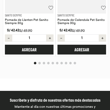
SANITO SIEMPRE
SANITO SIEMPRE
Pomada de Llanten Pet Sanito
Pomada de Calendula Pet Sanito
Siempre 30g
Siempre 30g
S/
42
.
42
S/
42
.
42
S/
49
.
90
S/
49
.
90
－
＋
－
＋
AGREGAR
AGREGAR
Suscríbete y disfruta de nuestras ofertas más destacadas
Mantente al día con nuestras últimas promociones y