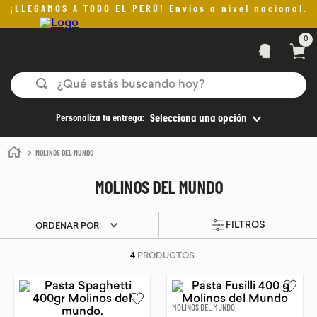
¡LLEGAMOS A TODO EL PERÚ! Envíos a nivel nacional.
0
¿Qué estás buscando hoy?
TÉRMINOS MÁS BUSCADOS
Personaliza tu entrega:
Selecciona una opción
1
.
helado
MOLINOS DEL MUNDO
2
.
pan
MOLINOS DEL MUNDO
3
.
aceite oliva
4
.
kefir
ORDENAR POR
5
.
pomadas sanito siempre
4
PRODUCTOS
6
.
yogurt
7
.
purita
MOLINOS DEL MUNDO
8
.
cafe