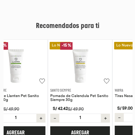
Recomendados para ti
Lo Nuevo
Lo Nuevo
-
15 %
SANITO SIEMPRE
WAYRA
Pomada de Calendula Pet Sanito
Tiras Nasales Wayra 30 unid
Siempre 30g
S/
59
.
00
S/
42
.
42
S/
49
.
90
－
＋
＋
－
＋
AGREGAR
AGREGAR