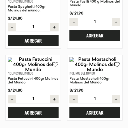
MOLINOS DEL MUNDO
Pasta Fusilli 400 g Molinos del
Mundo
Pasta Spaghetti 400gr
9
.
chocolate
Molinos del mundo.
S/
21
.
90
10
.
proteina
S/
24
.
80
－
＋
－
＋
AGREGAR
AGREGAR
MOLINOS DEL MUNDO
MOLINOS DEL MUNDO
Pasta Fetuccini 400gr Molinos
Pasta Mostacholi 400gr
del Mundo
Molinos del Mundo
S/
24
.
80
S/
21
.
90
－
＋
－
＋
AGREGAR
AGREGAR