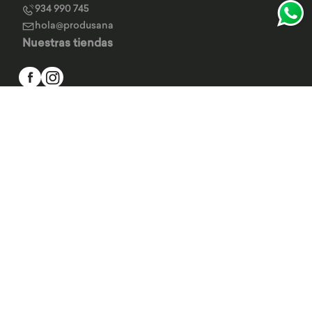
934 990 745
hola@produsana
Nuestras tiendas
SERVICIO AL CLIENTE
INSTITUCIONAL
MEDIOS DE PAGO
Tienda 100% Segura