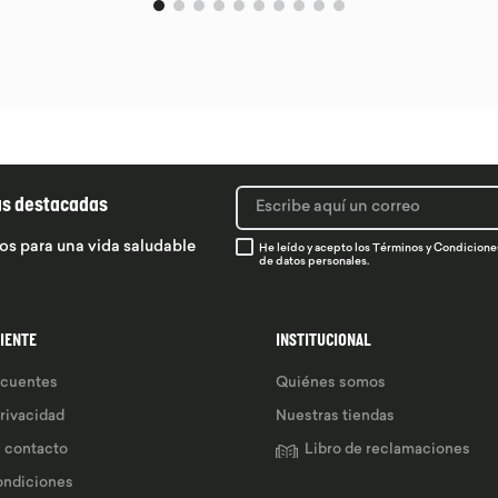
ás destacadas
os para una vida saludable
He leído y acepto los
Términos y Condicione
de datos personales.
LIENTE
INSTITUCIONAL
ecuentes
Quiénes somos
privacidad
Nuestras tiendas
e contacto
Libro de reclamaciones
ondiciones