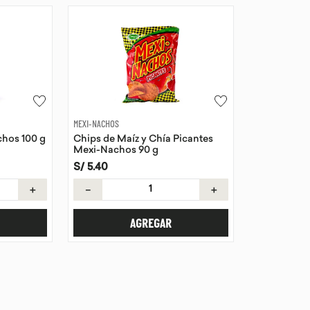
MEXI-NACHOS
chos 100 g
Chips de Maíz y Chía Picantes
Mexi-Nachos 90 g
S/
5
.
40
＋
－
＋
AGREGAR