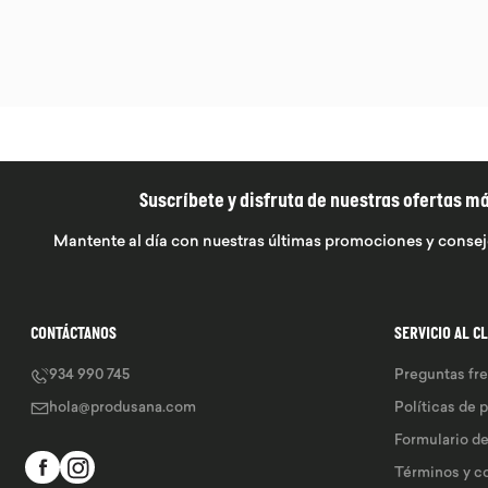
Suscríbete y disfruta de nuestras ofertas m
Mantente al día con nuestras últimas promociones y consej
CONTÁCTANOS
SERVICIO AL C
934 990 745
Preguntas fr
hola@produsana.com
Políticas de 
Formulario d
Términos y c