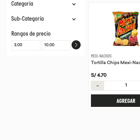
Categoría
Snacks
Sub-Categoría
Chips De Maíz
Rangos de precio
MEXI-NACHOS
Tortilla Chips Mexi-Na
S/
4
.
70
－
AGREGAR