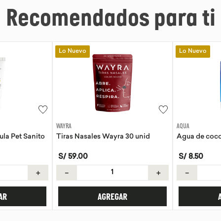
Recomendados para ti
Lo Nuevo
Lo Nuevo
AQUA
EVITA
a 30 unid
Agua de coco Aqua 330ml
Tortillas de 
S/
8
.
50
S/
21
.
50
＋
－
＋
－
AR
AGREGAR