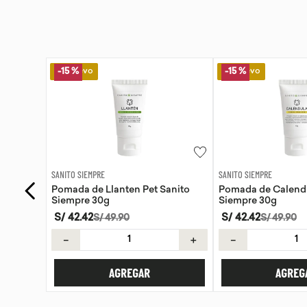
Lo Nuevo
Lo Nuevo
-
15 %
SANITO SIEMPRE
WAYRA
anito
Pomada de Calendula Pet Sanito
Tiras Nasales Wayr
Siempre 30g
S/
42
.
42
S/
59
.
00
S/
49
.
90
＋
－
＋
－
AGREGAR
AGREG