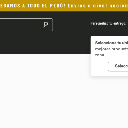
LEGAMOS A TODO EL PERÚ! Envíos a nivel nacion
Buscar productos
Personaliza tu entrega:
Selecciona tu ub
mejores producto
zona
Selecc