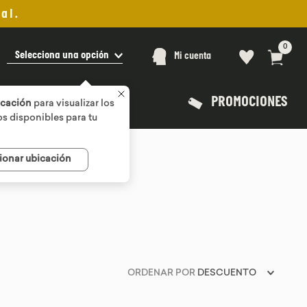
al.
0
Selecciona una opción
Mi cuenta
PROMOCIONES
icación
para visualizar los
s disponibles para tu
ionar ubicación
ORDENAR POR
DESCUENTO