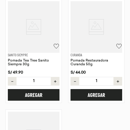
SANITO SIEMPRE
CURANDA
Pomada Tea Tree Sanito
Pomada Restauradora
Siempre 30g
Curanda 50g
S/
49
.
90
S/
44
.
00
－
＋
－
＋
AGREGAR
AGREGAR