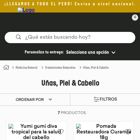
¡LLEGAMOS A TODO EL PERÚ! Envíos a nivel nacional.
0
¿Qué estás buscando hoy?
TÉRMINOS MÁS BUSCADOS
Personaliza tu entrega:
Selecciona una opción
1
.
helado
Medicina Natural
Tratamientos Naturales
Uñas, Piel & Cabello
2
.
pan
Uñas, Piel & Cabello
3
.
aceite oliva
4
.
pomadas sanito siempre
ORDENAR POR
5
.
kefir
7
PRODUCTOS
6
.
purita
7
.
yogurt
8
.
cafe