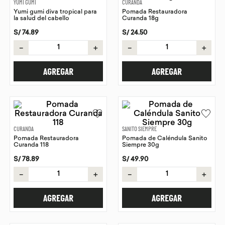
YUMI GUMI
CURANDA
Yumi gumi diva tropical para
Pomada Restauradora
9
.
chocolate
la salud del cabello
Curanda 18g
10
.
proteina
S/
74
.
89
S/
24
.
50
－
＋
－
＋
AGREGAR
AGREGAR
CURANDA
SANITO SIEMPRE
Pomada Restauradora
Pomada de Caléndula Sanito
Curanda 118
Siempre 30g
S/
78
.
89
S/
49
.
90
－
＋
－
＋
AGREGAR
AGREGAR