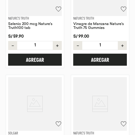
NATURE'S TRUTH
NATURE'S TRUTH
Selenio 200 mcg Nature's
Vinagre de Manzana Nature's
Truth100 tab
Truth 75 Gummies
S/
59
.
90
S/
99
.
00
－
＋
－
＋
AGREGAR
AGREGAR
SOLGAR
NATURE'S TRUTH