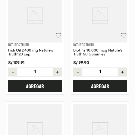
NATURE'S TRUTH
NATURE'S TRUTH
Fish Oil 2,400 mg Nature's
Biotina 10,000 mcg Nature's
Truth120 cap
Truth 50 Gummies
S/
109
.
91
S/
99
.
90
－
＋
－
＋
AGREGAR
AGREGAR