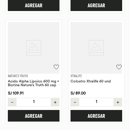
AGREGAR
AGREGAR
NATURE'S TRUTH
XTRALIFE
Ácido Alpha Lipoico 600 mg +
Colostro Xtralife 60 und
Biotina Nature's Truth 60 cap
S/
109
.
91
S/
89
.
00
－
＋
－
＋
AGREGAR
AGREGAR