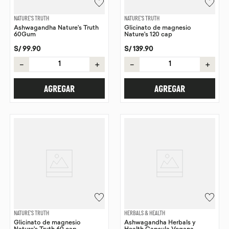
NATURE'S TRUTH
NATURE'S TRUTH
Ashwagandha Nature's Truth
Glicinato de magnesio
60Gum
Nature's 120 cap
S/
99
.
90
S/
139
.
90
－
＋
－
＋
AGREGAR
AGREGAR
NATURE'S TRUTH
HERBALS & HEALTH
Glicinato de magnesio
Ashwagandha Herbals y