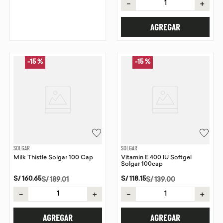
－
＋
AGREGAR
-
15 %
-
15 %
SOLGAR
SOLGAR
Milk Thistle Solgar 100 Cap
Vitamin E 400 IU Softgel
Solgar 100cap
S/
160
.
65
S/
118
.
15
S/
189
.
01
S/
139
.
00
－
＋
－
＋
AGREGAR
AGREGAR