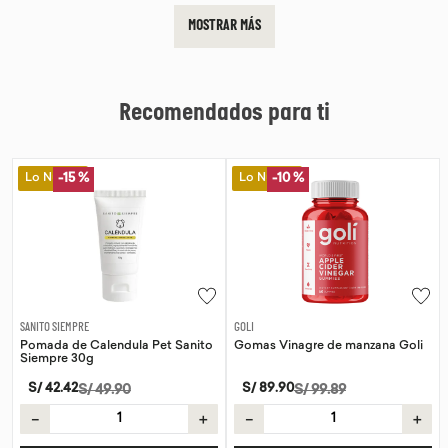
MOSTRAR MÁS
Recomendados para ti
Lo Nuevo
Lo Nuevo
-
15 %
-
10 %
SANITO SIEMPRE
GOLI
Pomada de Calendula Pet Sanito
Gomas Vinagre de manzana Goli
Siempre 30g
S/
42
.
42
S/
89
.
90
S/
49
.
90
S/
99
.
89
－
＋
－
＋