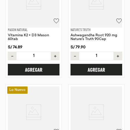
MASON NATURAL
NATURE'S TRUTH
Vitamina K2 + D3 Mason
Ashwagandha Root 920 mg
60tab
Nature's Truth 90Cap
S/
74
.
89
S/
79
.
90
－
＋
－
＋
AGREGAR
AGREGAR
Lo Nuevo