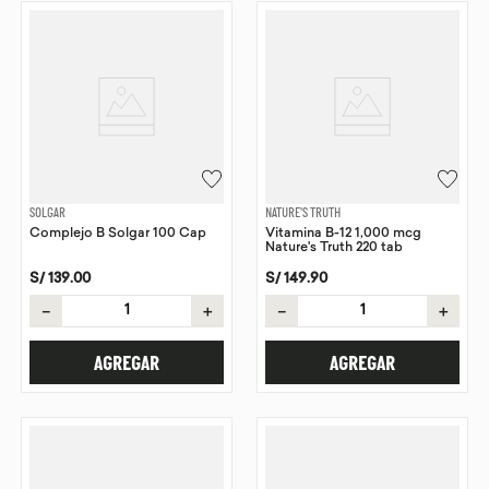
SOLGAR
NATURE'S TRUTH
Complejo B Solgar 100 Cap
Vitamina B-12 1,000 mcg
Nature's Truth 220 tab
S/
139
.
00
S/
149
.
90
－
＋
－
＋
AGREGAR
AGREGAR