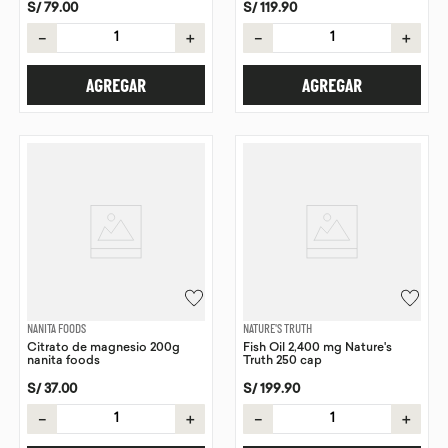
S/
79
.
00
S/
119
.
90
－
＋
－
＋
AGREGAR
AGREGAR
NANITA FOODS
NATURE'S TRUTH
Citrato de magnesio 200g
Fish Oil 2,400 mg Nature's
nanita foods
Truth 250 cap
S/
37
.
00
S/
199
.
90
－
＋
－
＋