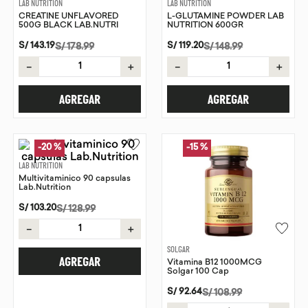
LAB NUTRITION
LAB NUTRITION
CREATINE UNFLAVORED
L-GLUTAMINE POWDER LAB
9
.
proteina
500G BLACK LAB.NUTRI
NUTRITION 600GR
10
.
infusiones
S/
143
.
19
S/
119
.
20
S/
178
.
99
S/
148
.
99
－
＋
－
＋
AGREGAR
AGREGAR
-
20 %
-
15 %
LAB NUTRITION
Multivitaminico 90 capsulas
Lab.Nutrition
S/
103
.
20
S/
128
.
99
－
＋
SOLGAR
AGREGAR
Vitamina B12 1000MCG
Solgar 100 Cap
S/
92
.
64
S/
108
.
99