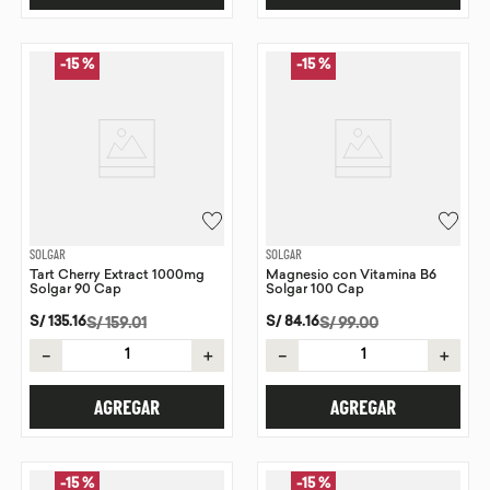
-
15 %
-
15 %
SOLGAR
SOLGAR
Tart Cherry Extract 1000mg
Magnesio con Vitamina B6
Solgar 90 Cap
Solgar 100 Cap
S/
135
.
16
S/
84
.
16
S/
159
.
01
S/
99
.
00
－
＋
－
＋
AGREGAR
AGREGAR
-
15 %
-
15 %