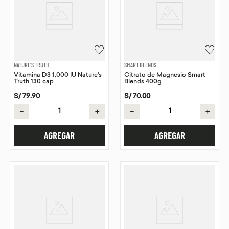
NATURE'S TRUTH
SMART BLENDS
Vitamina D3 1,000 IU Nature's
Citrato de Magnesio Smart
Truth 130 cap
Blends 400g
S/
79
.
90
S/
70
.
00
－
＋
－
＋
AGREGAR
AGREGAR