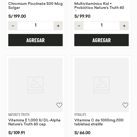
Chromium Picolinate 500 Mcg
Multivitamínico Kid +
Solgar
Probiótico Nature's Truth 60
Gummies
S/
199
.
00
S/
99
.
90
－
＋
－
＋
AGREGAR
AGREGAR
NATURE'S TRUTH
XTRALIFE
Vitamina E 1,000 IU DL-Alpha
Vitamina C de 1000mg.(100
Nature's Truth 60 cap
tabletas) xtralife
S/
109
.
91
S/
66
.
00