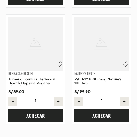
HERBALS & HEALTH
NATURE'S TRUTH
Tumeric Formula Herbals y
Vit B-12 1000 mcg Nature's
Health Capsula Vegana
100 tab
x60und
S/
39
.
00
S/
99
.
90
－
＋
－
＋
AGREGAR
AGREGAR