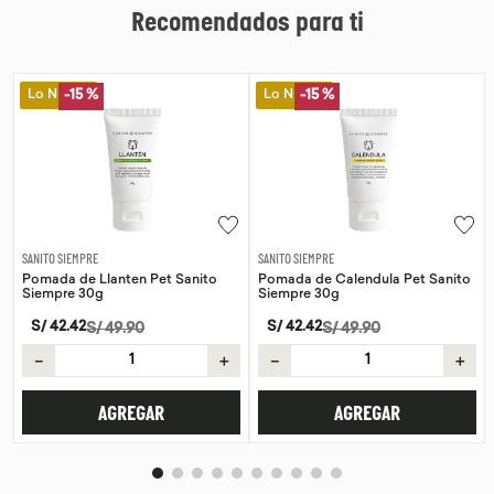
Recomendados para ti
Lo Nuevo
Lo Nuevo
-
15 %
SANITO SIEMPRE
WAYRA
anito
Pomada de Calendula Pet Sanito
Tiras Nasales Wayra 30 unid
Siempre 30g
S/
59
.
00
S/
42
.
42
S/
49
.
90
－
＋
－
＋
AGREGAR
AGREGAR