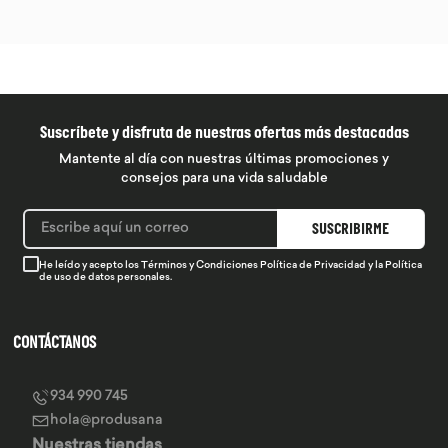
Suscríbete y disfruta de nuestras ofertas más destacadas
Mantente al día con nuestras últimas promociones y
consejos para una vida saludable
SUSCRIBIRME
He leído y acepto los
Términos y Condiciones
Política de Privacidad
y la
Política
de uso de datos personales.
CONTÁCTANOS
934 990 745
hola@produsana
Nuestras tiendas