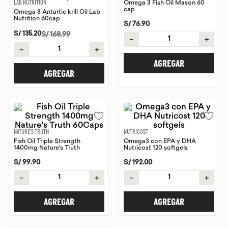
LAB NUTRITION
Omega 3 Fish Oil Mason 60
cap
Omega 3 Antartic krill Oil Lab
9
.
chocolate
Nutrition 60cap
S/
76
.
90
10
.
proteina
S/
135
.
20
S/
168
.
99
－
＋
－
＋
AGREGAR
AGREGAR
NATURE'S TRUTH
NUTRICOST
Fish Oil Triple Strength
Omega3 con EPA y DHA
1400mg Nature's Truth
Nutricost 120 softgels
60Caps
S/
99
.
90
S/
192
.
00
－
＋
－
＋
AGREGAR
AGREGAR