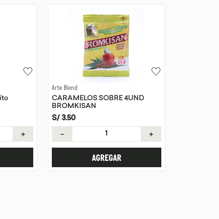
Arte Blend
ito
CARAMELOS SOBRE 4UND
BROMKISAN
S/
3
.
50
＋
－
＋
AGREGAR