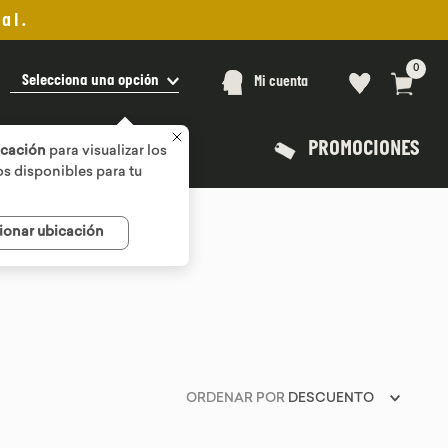
al.
0
Selecciona una opción
Mi cuenta
PROMOCIONES
icación
para visualizar los
s disponibles para tu
ionar ubicación
ORDENAR POR
DESCUENTO