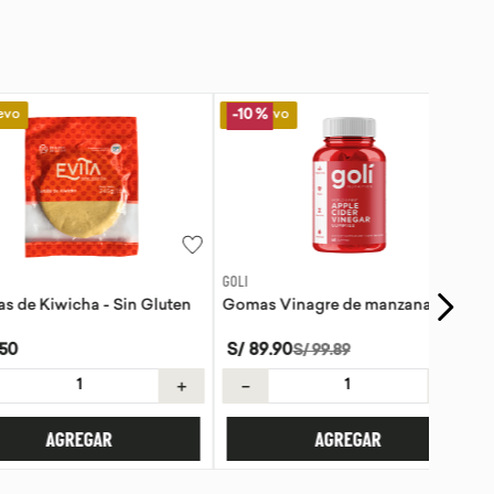
Lo Nuevo
-
10 %
GOLI
Kiwicha - Sin Gluten
Gomas Vinagre de manzana Goli
S/
89
.
90
S/
99
.
89
＋
－
＋
AGREGAR
AGREGAR