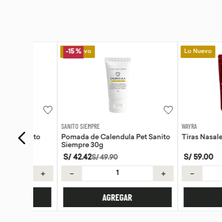
Lo Nuevo
Lo Nuevo
-
15 %
SANITO SIEMPRE
WAYRA
anito
Pomada de Calendula Pet Sanito
Tiras Nasales Wayr
Siempre 30g
S/
42
.
42
S/
59
.
00
S/
49
.
90
＋
－
＋
－
AGREGAR
AGREG