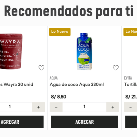
Recomendados para ti
Lo Nuevo
Lo Nuevo
AQUA
EVITA
a 30 unid
Agua de coco Aqua 330ml
Tortillas de 
S/
8
.
50
S/
21
.
50
＋
－
＋
－
AR
AGREGAR