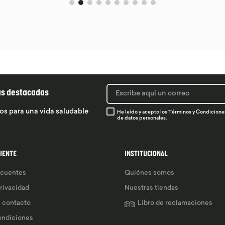
ás destacadas
os para una vida saludable
He leído y acepto los
Términos y Condicione
de datos personales.
LIENTE
INSTITUCIONAL
ecuentes
Quiénes somos
privacidad
Nuestras tiendas
e contacto
Libro de reclamaciones
ondiciones