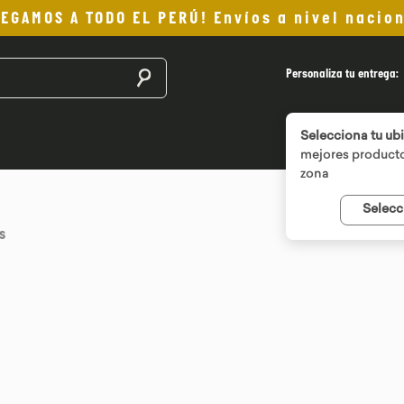
LEGAMOS A TODO EL PERÚ! Envíos a nivel nacion
Buscar productos
Personaliza tu entrega:
Selecciona tu ub
mejores producto
zona
Selecc
s