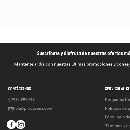
Suscríbete y disfruta de nuestras ofertas m
Mantente al día con nuestras últimas promociones y consej
CONTÁCTANOS
SERVICIO AL C
934 990 745
Preguntas fr
hola@produsana.com
Políticas de 
Formulario d
Términos y c