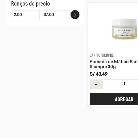
Rangos de precio
Arte Blend
SANITO SIEMPRE
Pomada de Mático San
Siempre 30g
S/
43
.
49
－
AGREGAR