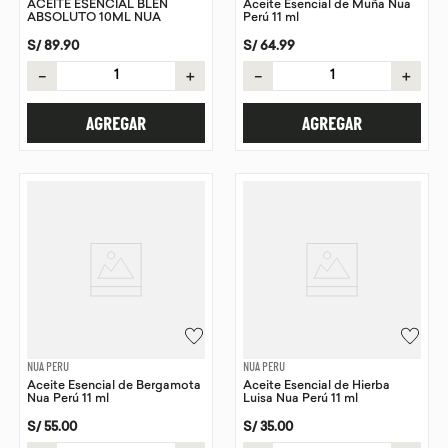
ACEITE ESENCIAL BLEN
Aceite Esencial de Muña Nua
ABSOLUTO 10ML NUA
Perú 11 ml
S/
89
.
90
S/
64
.
99
－
＋
－
＋
AGREGAR
AGREGAR
NUA PERU
NUA PERU
Aceite Esencial de Bergamota
Aceite Esencial de Hierba
Nua Perú 11 ml
Luisa Nua Perú 11 ml
S/
55
.
00
S/
35
.
00