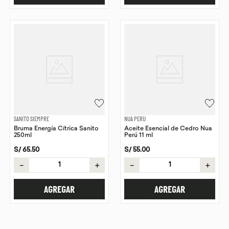
SANITO SIEMPRE
NUA PERU
Bruma Energía Cítrica Sanito
Aceite Esencial de Cedro Nua
250ml
Perú 11 ml
S/
65
.
50
S/
55
.
00
－
＋
－
＋
AGREGAR
AGREGAR