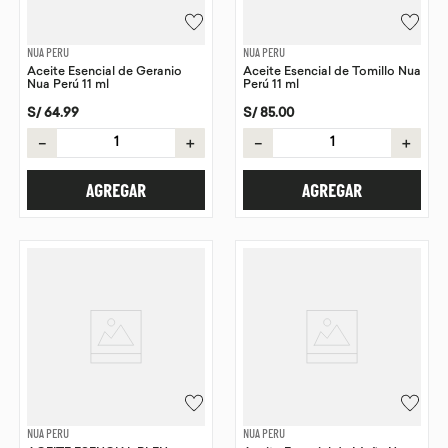
NUA PERU
NUA PERU
Aceite Esencial de Geranio
Aceite Esencial de Tomillo Nua
Nua Perú 11 ml
Perú 11 ml
S/
64
.
99
S/
85
.
00
－
＋
－
＋
AGREGAR
AGREGAR
NUA PERU
NUA PERU