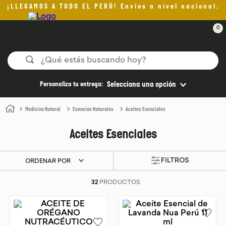
¡LLEGAMOS A TODO EL PERÚ! Envíos a nivel nacional.
0
¿Qué estás buscando hoy?
TÉRMINOS MÁS BUSCADOS
Personaliza tu entrega:
Selecciona una opción
1
.
helado
Medicina Natural
Esencias Naturales
Aceites Esenciales
2
.
pan
Aceites Esenciales
3
.
aceite oliva
4
.
pomadas sanito siempre
ORDENAR POR
5
.
kefir
32
PRODUCTOS
6
.
purita
7
.
yogurt
8
.
cafe