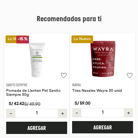
Recomendados para ti
Lo Nuevo
Lo Nuevo
-
15 %
WAYRA
SANITO SIEMPRE
Tiras Nasales Wayra 30 unid
Pomada de Calendula Pet Sanito
Siempre 30g
S/
59
.
00
S/
42
.
42
S/
49
.
90
－
＋
－
＋
AGREGAR
AGREGAR