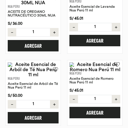
NUA PERU
NUA PERU
Aceite Esencial de Lavanda
9
.
chocolate
Nua Perú 11 ml
ACEITE DE ORÉGANO
NUTRACÉUTICO 30ML NUA
10
.
proteina
S/
45
.
01
S/
36
.
00
－
＋
－
＋
AGREGAR
AGREGAR
NUA PERU
NUA PERU
Aceite Esencial de Romero
Nua Perú 11 ml
Aceite Esencial de Arból de Té
Nua Perú 11 ml
S/
45
.
01
S/
50
.
00
－
＋
－
＋
AGREGAR
AGREGAR