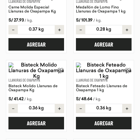
LLANURAS DE OXAPAMPA
LLANURAS DE OXAPAMPA
Carne Molida Especial
Medallón de Lomo Fino
9
.
proteina
Llanuras de Oxapampa Kg
Llanuras de Oxapampa 1 kg
10
.
infusiones
S/
27
.
93
S/
101
.
39
/
kg
.
/
kg
.
－
＋
－
＋
AGREGAR
AGREGAR
LLANURAS DE OXAPAMPA
LLANURAS DE OXAPAMPA
Bisteck Molido Llanuras de
Bisteck Feteado Llanuras de
Oxapampa Kg
Oxapampa 1 kg
S/
41
.
42
S/
48
.
64
/
kg
.
/
kg
.
－
＋
－
＋
AGREGAR
AGREGAR