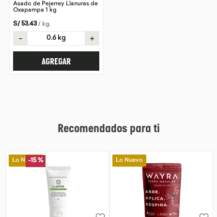
Asado de Pejerrey Llanuras de
Oxapampa 1 kg
S/
53
.
43
/
kg
.
－
＋
AGREGAR
Recomendados para ti
Lo Nuevo
Lo Nuevo
%
-
15 %