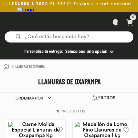
¡LLEGAMOS A TODO EL PERÚ! Envíos a nivel nacional.
0
¿Qué estás buscando hoy?
TÉRMINOS MÁS BUSCADOS
Personaliza tu entrega:
Selecciona una opción
1
.
helado
LLANURAS DE OXAPAMPA
2
.
pomadas sanito siempre
LLANURAS DE OXAPAMPA
3
.
pan
4
.
kefir
ORDENAR POR
5
.
aceite oliva
11
PRODUCTOS
6
.
purita
7
.
cafe
8
.
chocolate