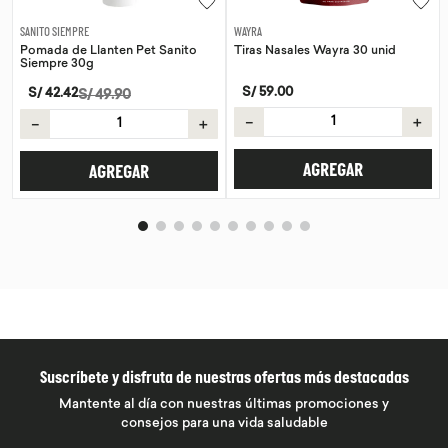
E
WAYRA
SANITO SIEMPRE
Llanten Pet Sanito
Tiras Nasales Wayra 30 unid
Pomada de Cal
g
Siempre 30g
S/
59
.
00
S/
42
.
42
/
49
.
90
S/
4
－
＋
＋
－
AGREGAR
AGREGAR
AG
Suscríbete y disfruta de nuestras ofertas más destacadas
Mantente al día con nuestras últimas promociones y
consejos para una vida saludable