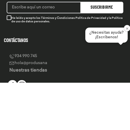
SUSCRIBIRME
He leído y acepto los
Términos y Condiciones
Política de Privacidad
y la
Política
de uso de datos personales.
×
¿Necesitas ayuda?
¡Escríbenos!
CONTÁCTANOS
934 990 745
hola@produsana
Nuestras tiendas
SERVICIO AL CLIENTE
INSTITUCIONAL