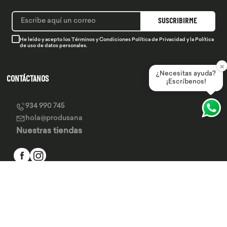
SUSCRIBIRME
He leído y acepto los
Términos y Condiciones
Política de Privacidad
y la
Política
de uso de datos personales.
×
¿Necesitas ayuda?
CONTÁCTANOS
¡Escríbenos!
934 990 745
hola@produsana
Nuestras tiendas
SERVICIO AL CLIENTE
INSTITUCIONAL