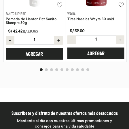
SANITO SIEMPRE
WAYRA
Pomada de Llanten Pet Sanito
Tiras Nasales Wayra 30 unid
Siempre 30g
S/
59
.
00
S/
42
.
42
S/
49
.
90
－
＋
－
＋
AGREGAR
AGREGAR
Suscríbete y disfruta de nuestras ofertas más destacadas
Mantente al día con nuestras últimas promociones y
consejos para una vida saludable