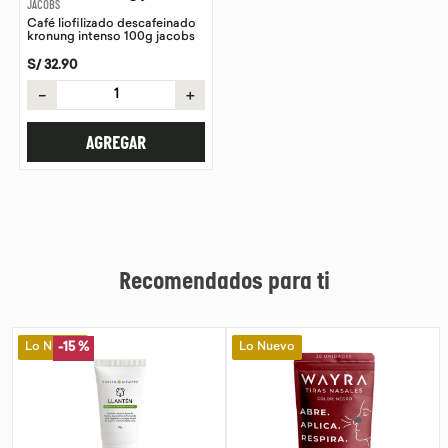
JACOBS
Café liofilizado descafeinado
9
.
proteina
kronung intenso 100g jacobs
10
.
infusiones
S/
32
.
90
－
＋
AGREGAR
Recomendados para ti
Lo Nuevo
Lo Nuevo
-
15 %