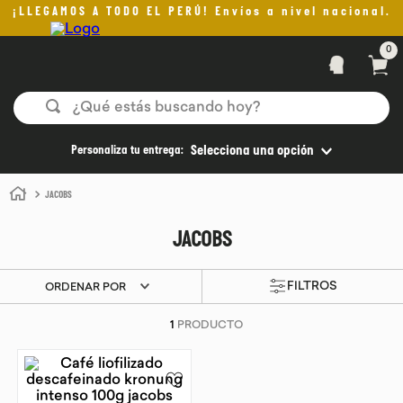
¡LLEGAMOS A TODO EL PERÚ! Envíos a nivel nacional.
0
¿Qué estás buscando hoy?
TÉRMINOS MÁS BUSCADOS
Personaliza tu entrega:
Selecciona una opción
1
.
helado
JACOBS
2
.
pomadas sanito siempre
JACOBS
3
.
pan
4
.
kefir
ORDENAR POR
5
.
aceite oliva
1
PRODUCTO
6
.
purita
7
.
cafe
8
.
chocolate