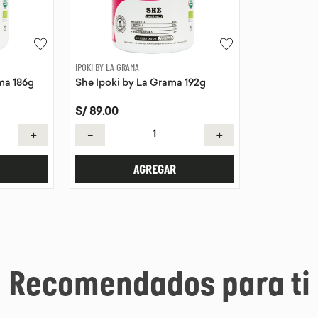
IPOKI BY LA GRAMA
ma 186g
She Ipoki by La Grama 192g
S/
89
.
00
＋
－
＋
AGREGAR
Recomendados para ti