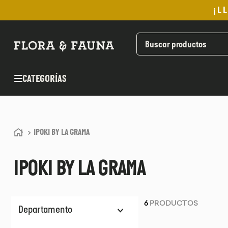
¡L
TÉRMINOS MÁS BUSCADOS
1
.
helado
2
.
aceite oliva
CATEGORÍAS
3
.
pan
4
.
kefir
5
.
pomadas sanito siempre
IPOKI BY LA GRAMA
6
.
yogurt
7
.
chocolate
IPOKI BY LA GRAMA
8
.
cafe
9
.
purita
6
PRODUCTOS
10
.
proteina
Departamento
Abarrotes