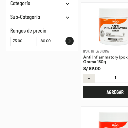
Categoría
Proteínas & Suplementos
Sub-Categoría
Suplementos De Plantas
Rangos de precio
IPOKI BY LA GRAMA
Anti Inflammatory Ipok
Grama 150g
S/
89
.
00
－
AGREGAR