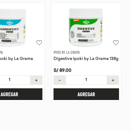
MA
IPOKI BY LA GRAMA
poki by La Grama
Digestive Ipoki by La Grama 138g
S/
89
.
00
＋
－
＋
AGREGAR
AGREGAR