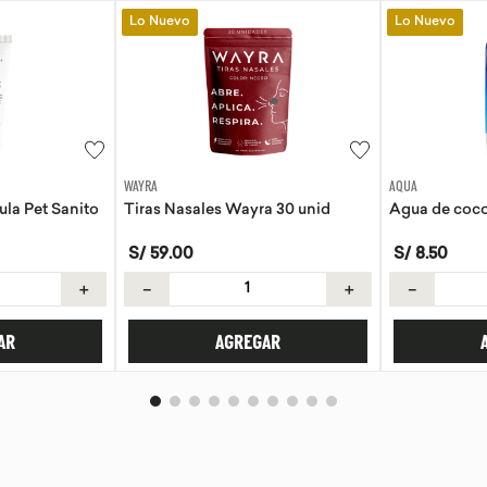
Lo Nuevo
Lo Nuevo
AQUA
EVITA
a 30 unid
Agua de coco Aqua 330ml
Tortillas de 
S/
8
.
50
S/
21
.
50
＋
－
＋
－
AR
AGREGAR