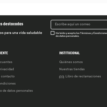
ás destacadas
os para una vida saludable
He leído y acepto los
Términos y Condicione
de datos personales.
LIENTE
INSTITUCIONAL
ecuentes
Quiénes somos
privacidad
Nuestras tiendas
e contacto
Libro de reclamaciones
ondiciones
so de datos personales 