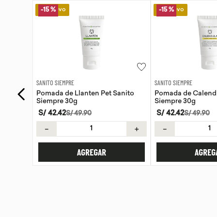
Lo Nuevo
Lo Nuevo
-
15 %
SANITO SIEMPRE
WAYRA
anito
Pomada de Calendula Pet Sanito
Tiras Nasales Wayr
Siempre 30g
S/
42
.
42
S/
59
.
00
S/
49
.
90
＋
－
＋
－
AGREGAR
AGREG