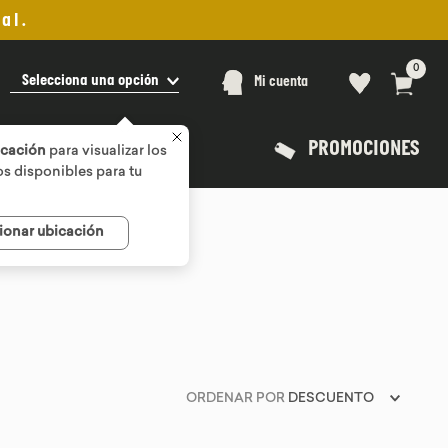
al.
0
Selecciona una opción
Mi cuenta
PROMOCIONES
icación
para visualizar los
s disponibles para tu
ionar ubicación
ORDENAR POR
DESCUENTO