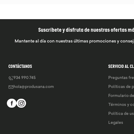
Suscríbete y disfruta de nuestras ofertas m
Mantente al día con nuestras últimas promociones y consej
CONTÁCTANOS
SERVICIO AL C
934 990 745
Preguntas fr
hola@produsana.com
Políticas de 
Formulario d
Términos y c
Política de u
Legales 