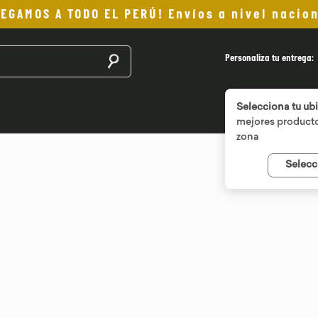
LEGAMOS A TODO EL PERÚ! Envíos a nivel nacion
Buscar productos
Personaliza tu entrega:
Selecciona tu ub
mejores producto
zona
Selecc