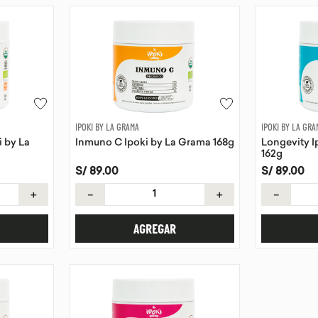
IPOKI BY LA GRAMA
IPOKI BY LA GRA
i by La
Inmuno C Ipoki by La Grama 168g
Longevity I
162g
S/
89
.
00
S/
89
.
00
＋
－
＋
－
AGREGAR