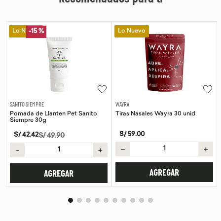
vo
Lo Nuevo
Lo Nuevo
15 %
-
15 
EMPRE
WAYRA
SANITO SIEMPR
de Llanten Pet Sanito
Tiras Nasales Wayra 30 unid
Pomada de 
 30g
Siempre 3
S/
59
.
00
42
S/
42
.
42
S/
49
.
90
S
－
＋
＋
－
AGREGAR
AGREGAR