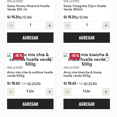
HUELLA VERDE
HUELLA VERDE
Salsa Honey Mustard Huella
Salsa Vinagreta Dijon Huella
9
.
chocolate
Verde 350 ml
Verde 350ml
10
.
proteina
S/
15
.
21
S/
15
.
21
S/
17
.
90
S/
17
.
90
－
＋
－
＋
AGREGAR
AGREGAR
-
15 %
-
15 %
HUELLA VERDE
HUELLA VERDE
Arroz mix chia & cañihua huella
Arroz mix kiwicha & linaza
verde 500g
huella verde 500g
S/
18
.
62
S/
18
.
62
/
Un
.
S/
21
.
90
/
Un
.
S/
21
.
90
－
＋
－
＋
AGREGAR
AGREGAR