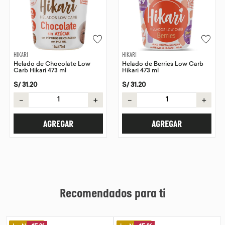
9
.
chocolate
10
.
proteina
HIKARI
HIKARI
Helado de Chocolate Low
Helado de Berries Low Carb
Carb Hikari 473 ml
Hikari 473 ml
S/
31
.
20
S/
31
.
20
－
＋
－
＋
AGREGAR
AGREGAR
Recomendados para ti