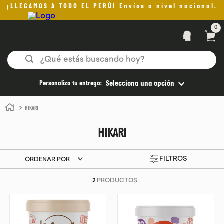
¡LLEGAMOS A TODO EL PERÚ! Envíos a nivel nacional.
0
¿Qué estás buscando hoy?
TÉRMINOS MÁS BUSCADOS
Personaliza tu entrega:
Selecciona una opción
1
.
helado
HIKARI
2
.
pan
HIKARI
3
.
aceite oliva
4
.
kefir
ORDENAR POR
5
.
pomadas sanito siempre
2
PRODUCTOS
6
.
yogurt
7
.
purita
8
.
cafe