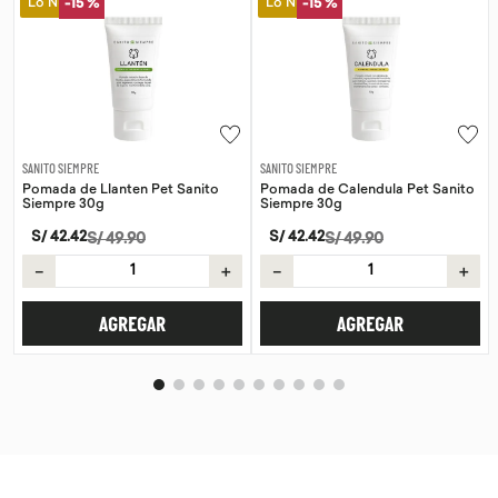
Lo Nuevo
Lo Nuevo
-
15 %
SANITO SIEMPRE
WAYRA
Pomada de Calendula Pet Sanito
Tiras Nasales Wayra 30 unid
Siempre 30g
S/
59
.
00
S/
42
.
42
S/
49
.
90
－
＋
－
＋
AGREGAR
AGREGAR