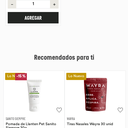
－
＋
AGREGAR
Recomendados para ti
Lo Nuevo
Lo Nuevo
%
-
15 %
E
WAYRA
SANITO SIEMPRE
Llanten Pet Sanito
Tiras Nasales Wayra 30 unid
Pomada de Cal
g
Siempre 30g