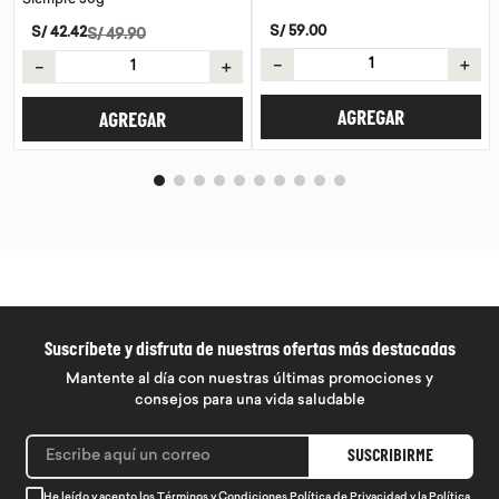
S/
59
.
00
S/
42
.
42
/
49
.
90
S/
4
－
＋
＋
－
AGREGAR
AGREGAR
AG
Suscríbete y disfruta de nuestras ofertas más destacadas
Mantente al día con nuestras últimas promociones y
consejos para una vida saludable
SUSCRIBIRME
He leído y acepto los
Términos y Condiciones
Política de Privacidad
y la
Política