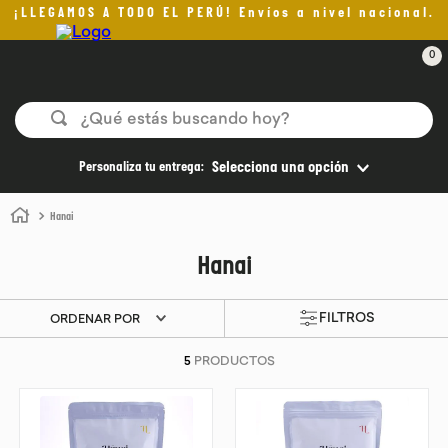
¡LLEGAMOS A TODO EL PERÚ! Envíos a nivel nacional.
0
¿Qué estás buscando hoy?
TÉRMINOS MÁS BUSCADOS
Personaliza tu entrega:
Selecciona una opción
1
.
helado
Hanai
2
.
pan
Hanai
3
.
aceite oliva
4
.
pomadas sanito siempre
ORDENAR POR
5
.
kefir
5
PRODUCTOS
6
.
purita
7
.
yogurt
8
.
cafe