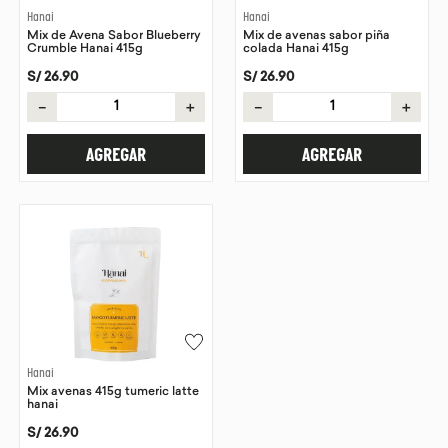
Hanai
Hanai
Mix de Avena Sabor Blueberry
Mix de avenas sabor piña
Crumble Hanai 415g
colada Hanai 415g
S/
26
.
90
S/
26
.
90
－
＋
－
＋
AGREGAR
AGREGAR
Hanai
Mix avenas 415g tumeric latte
hanai
S/
26
.
90