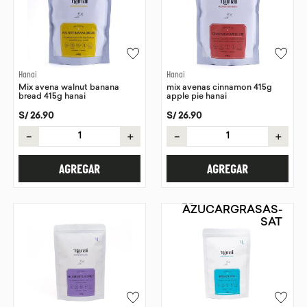
9
.
chocolate
10
.
proteina
Hanai
Hanai
Mix avena walnut banana
mix avenas cinnamon 415g
bread 415g hanai
apple pie hanai
S/
26
.
90
S/
26
.
90
－
＋
－
＋
AGREGAR
AGREGAR