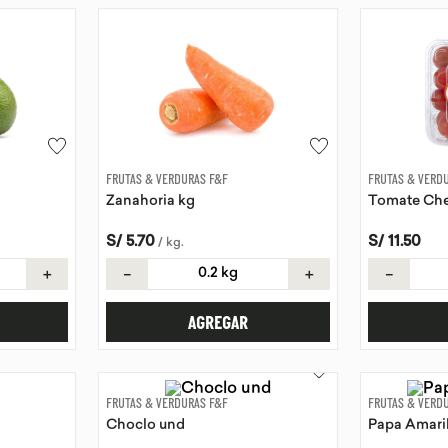
FRUTAS & VERDURAS F&F
FRUTAS & VERD
Zanahoria kg
Tomate Che
S/
5
.
70
S/
11
.
50
/
kg
.
＋
－
＋
－
AGREGAR
FRUTAS & VERDURAS F&F
FRUTAS & VERD
Choclo und
Papa Amaril