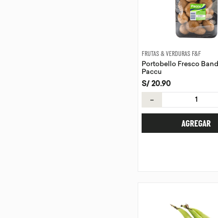
FRUTAS & VERDURAS F&F
Portobello Fresco Ban
Paccu
S/
20
.
90
－
AGREGAR