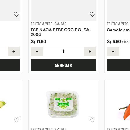
FRUTAS & VERDURAS F&F
FRUTAS & VERD
ESPINACA BEBE ORG BOLSA
200G
S/
11
.
50
S/
5
.
50
/
kg
.
＋
－
＋
－
AGREGAR
FRUTAS & VERDURAS F&F
FRUTAS & VERD