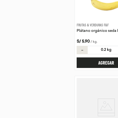
FRUTAS & VERDURAS F&F
Plátano orgánico seda 
S/
5
.
90
/
kg
.
－
AGREGAR