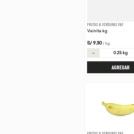
FRUTAS & VERDURAS F&F
Vainita kg
S/
9
.
30
/
kg
.
－
AGREGAR
FRUTAS & VERDURAS F&F