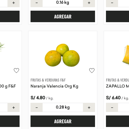
＋
－
＋
－
AGREGAR
FRUTAS & VERDURAS F&F
FRUTAS & VERD
00 g F&F
Naranja Valencia Org Kg
ZAPALLO 
S/
4
.
80
S/
6
.
40
/
kg
.
/
kg
.
＋
－
＋
－
AGREGAR