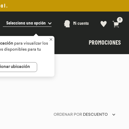
al.
0
Selecciona una opción
Mi cuenta
PROMOCIONES
icación
para visualizar los
s disponibles para tu
ionar ubicación
ORDENAR POR
DESCUENTO