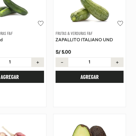
URAS F&F
FRUTAS & VERDURAS F&F
nd
ZAPALLITO ITALIANO UND
S/
5
.
00
＋
－
＋
AGREGAR
AGREGAR