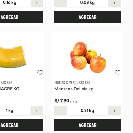
＋
－
＋
AGREGAR
AGREGAR
URAS F&F
FRUTAS & VERDURAS F&F
MACRE KG
Manzana Delicia kg
S/
7
.
90
/
kg
.
＋
－
＋
AGREGAR
AGREGAR