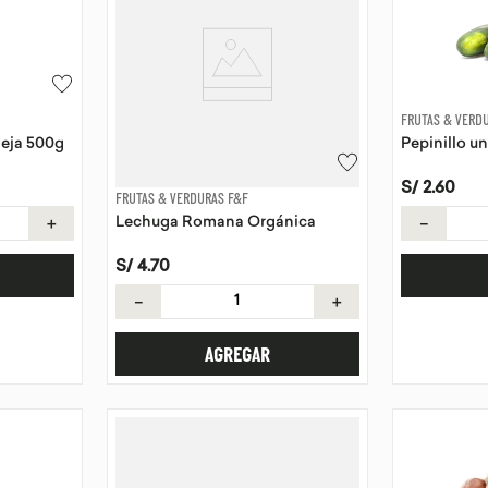
FRUTAS & VERD
deja 500g
Pepinillo u
S/
2
.
60
FRUTAS & VERDURAS F&F
＋
－
Lechuga Romana Orgánica
S/
4
.
70
－
＋
AGREGAR