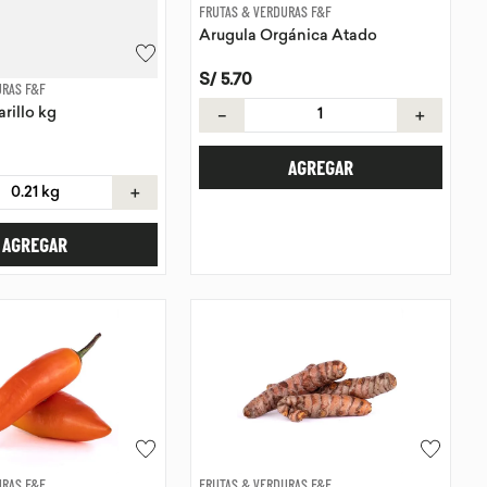
FRUTAS & VERDURAS F&F
Arugula Orgánica Atado
S/
5
.
70
URAS F&F
－
＋
Camote amarillo kg
AGREGAR
＋
AGREGAR
URAS F&F
FRUTAS & VERDURAS F&F