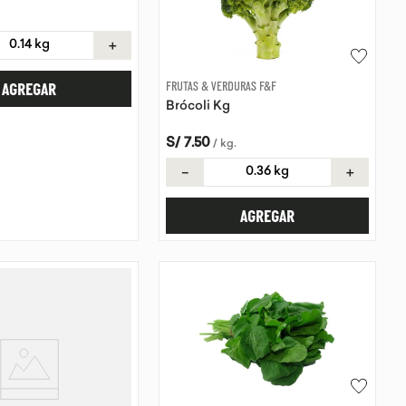
＋
FRUTAS & VERDURAS F&F
AGREGAR
Brócoli Kg
S/
7
.
50
/
kg
.
－
＋
AGREGAR