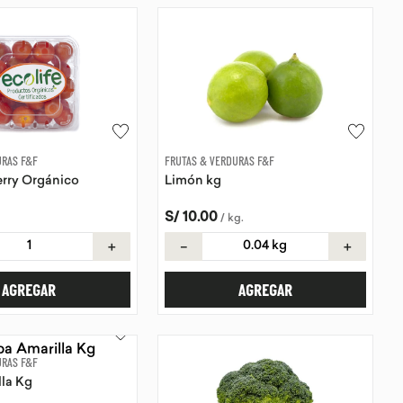
URAS F&F
FRUTAS & VERDURAS F&F
rry Orgánico
Limón kg
S/
10
.
00
/
kg
.
＋
－
＋
AGREGAR
AGREGAR
URAS F&F
la Kg