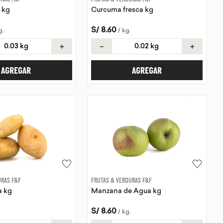
 kg
Curcuma fresca kg
S/
8
.
60
g
.
/
kg
.
＋
－
＋
AGREGAR
AGREGAR
URAS F&F
FRUTAS & VERDURAS F&F
a kg
Manzana de Agua kg
S/
8
.
60
/
kg
.