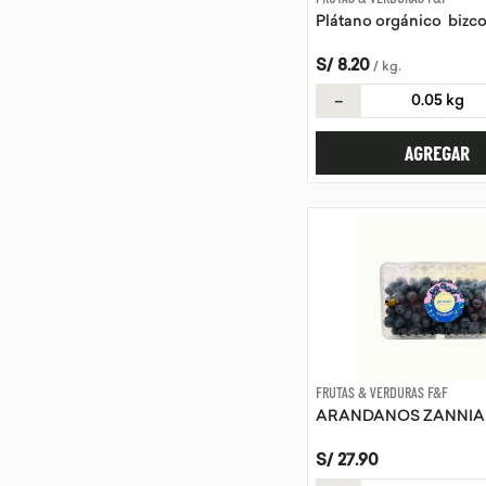
Plátano orgánico bizc
S/
8
.
20
/
kg
.
－
AGREGAR
FRUTAS & VERDURAS F&F
ARANDANOS ZANNIA
S/
27
.
90