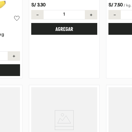
S/
3
.
30
S/
7
.
50
/
kg
.
－
＋
－
AGREGAR
kg
＋