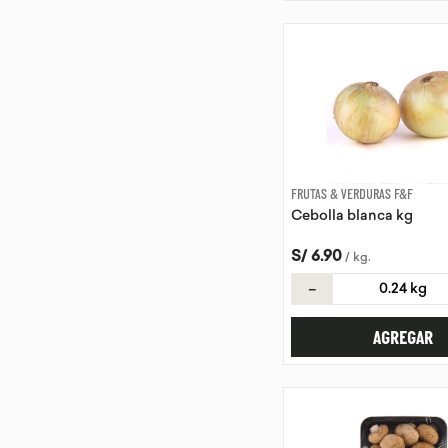
FRUTAS & VERDURAS F&F
Cebolla blanca kg
S/
6
.
90
/
kg
.
－
AGREGAR