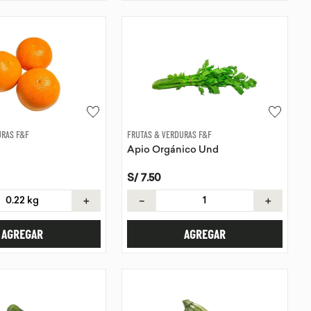
URAS F&F
FRUTAS & VERDURAS F&F
Apio Orgánico Und
S/
7
.
50
＋
－
＋
AGREGAR
AGREGAR