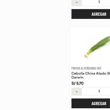
－
AGREGAR
FRUTAS & VERDURAS F&F
Cebolla China Atado 3
Darwin
S/
5
.
70
－
AGREGAR