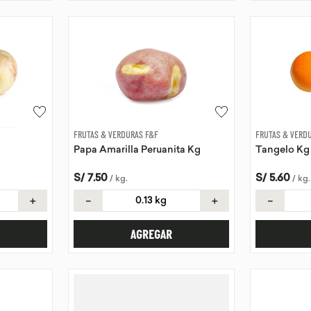
FRUTAS & VERDURAS F&F
FRUTAS & VERD
Papa Amarilla Peruanita Kg
Tangelo Kg
S/
7
.
50
S/
5
.
60
/
kg
.
/
kg
.
＋
－
＋
－
AGREGAR