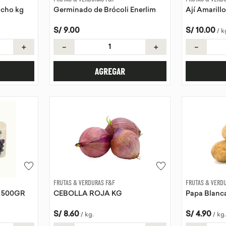
ocho kg
Germinado de Brócoli Enerlim
Ají Amarillo
S/
9
.
00
S/
10
.
00
/
k
＋
－
＋
－
AGREGAR
FRUTAS & VERDURAS F&F
FRUTAS & VERD
 500GR
CEBOLLA ROJA KG
Papa Blanc
S/
8
.
60
S/
4
.
90
/
kg
.
/
kg
.