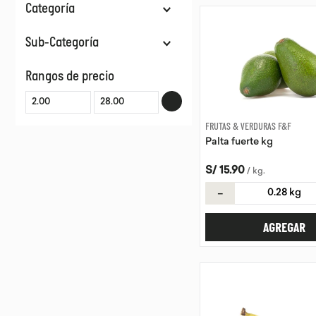
Categoría
Frutas & Verduras
Sub-Categoría
Verduras
Rangos de precio
Frutas
Hierbas
Germinados
FRUTAS & VERDURAS F&F
Palta fuerte kg
S/
15
.
90
/
kg
.
－
AGREGAR