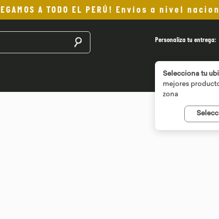
LEGAMOS A TODO EL PERÚ! Envíos a nivel nacion
Buscar productos
Personaliza tu entrega:
Selecciona tu ub
mejores producto
zona
Selecc