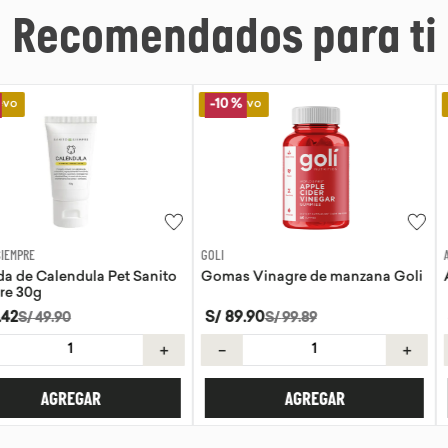
Recomendados para ti
Lo Nuevo
Lo Nuevo
-
10 %
GOLI
AQUA
la Pet Sanito
Gomas Vinagre de manzana Goli
Agua de coc
S/
89
.
90
S/
8
.
50
S/
99
.
89
＋
－
＋
－
AR
AGREGAR