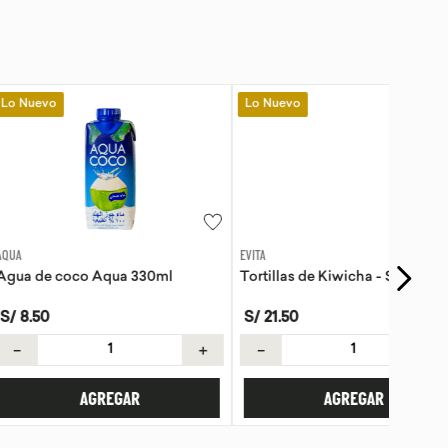
Lo Nuevo
EVITA
o Aqua 330ml
Tortillas de Kiwicha - Sin Gluten
S/
21
.
50
＋
－
＋
AGREGAR
AGREGAR