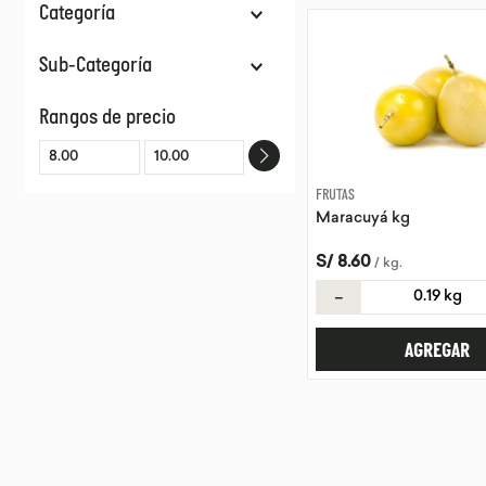
Categoría
Frutas & Verduras
Sub-Categoría
Frutas
Rangos de precio
FRUTAS
Maracuyá kg
S/
8
.
60
/
kg
.
－
AGREGAR