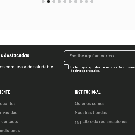
ás destacadas
os para una vida saludable
He leído y acepto los
Términos y Condicione
de datos personales.
LIENTE
INSTITUCIONAL
ecuentes
Quiénes somos
privacidad
Nuestras tiendas
e contacto
Libro de reclamaciones
ondiciones