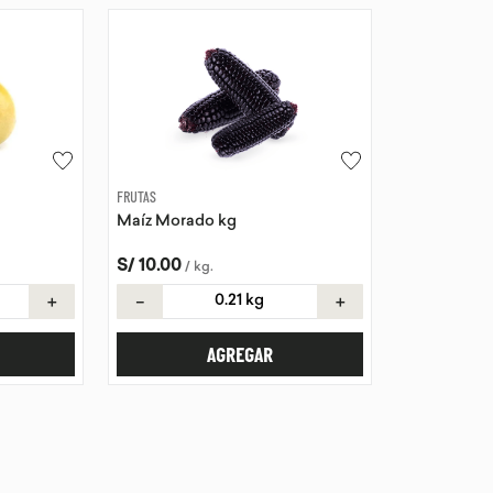
FRUTAS
Maíz Morado kg
S/
10
.
00
/
kg
.
＋
－
＋
AGREGAR