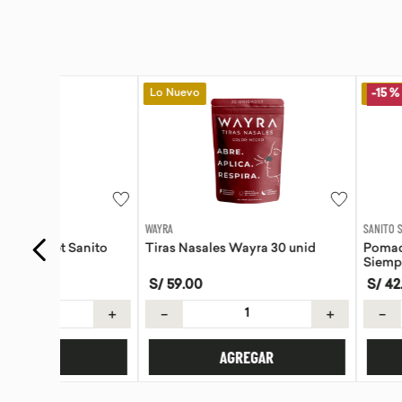
Lo Nuevo
Lo Nuevo
-
15 %
WAYRA
SANITO SIEMPRE
anito
Tiras Nasales Wayra 30 unid
Pomada de Calendu
Siempre 30g
S/
59
.
00
S/
42
.
42
S/
49
.
90
＋
－
＋
－
AGREGAR
AGREG