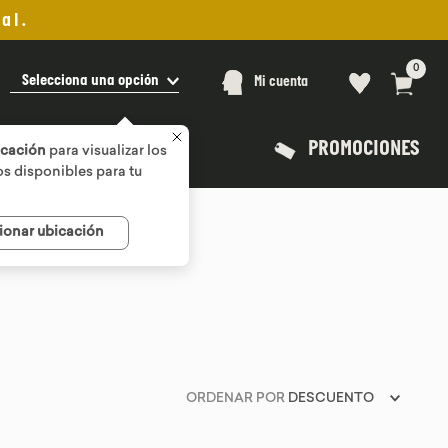
al.
0
Selecciona una opción
Mi cuenta
PROMOCIONES
icación
para visualizar los
s disponibles para tu
ionar ubicación
ORDENAR POR
DESCUENTO