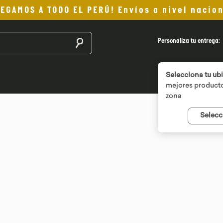
LEGAMOS A TODO EL PERÚ! Envíos a nivel nacion
Buscar productos
Personaliza tu entrega:
Selecciona tu ub
mejores producto
zona
Selecc