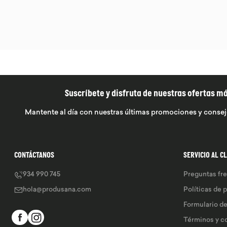
Suscríbete y disfruta de nuestras ofertas m
Mantente al día con nuestras últimas promociones y consej
CONTÁCTANOS
SERVICIO AL C
934 990 745
Preguntas fr
hola@produsana.com
Políticas de 
Formulario d
Términos y c