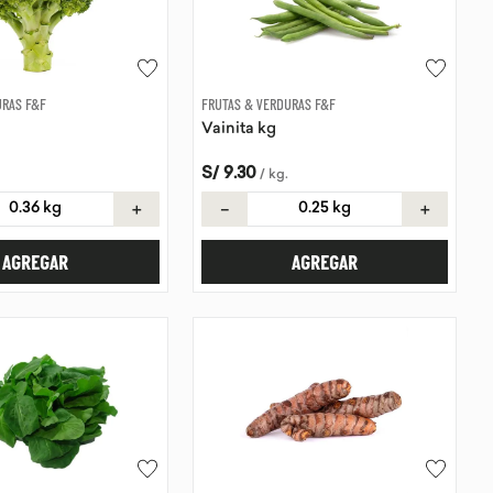
URAS F&F
FRUTAS & VERDURAS F&F
Vainita kg
S/
9
.
30
/
kg
.
＋
－
＋
AGREGAR
AGREGAR