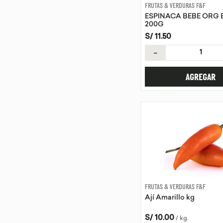
FRUTAS & VERDURAS F&F
ESPINACA BEBE ORG
200G
S/
11
.
50
－
AGREGAR
FRUTAS & VERDURAS F&F
Ají Amarillo kg
S/
10
.
00
/
kg
.