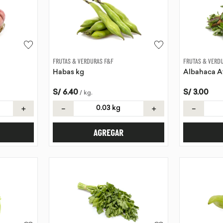
FRUTAS & VERDURAS F&F
FRUTAS & VERD
Habas kg
Albahaca A
S/
6
.
40
S/
3
.
00
/
kg
.
＋
－
＋
－
AGREGAR