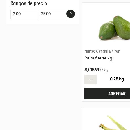
Rangos de precio
VERDURAS
FRUTAS & VERDURAS F&F
Palta fuerte kg
S/
15
.
90
/
kg
.
－
AGREGAR