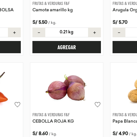
FRUTAS & VERDURAS F&F
FRUTAS & VERD
 BOLSA
Camote amarillo kg
Arugula Or
S/
5
.
50
S/
5
.
70
/
kg
.
＋
－
＋
－
AGREGAR
FRUTAS & VERDURAS F&F
FRUTAS & VERD
CEBOLLA ROJA KG
Papa Blanc
S/
8
.
60
S/
4
.
90
/
kg
.
/
kg
.