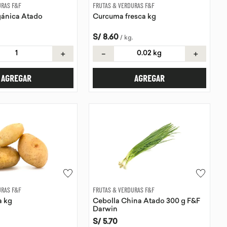
URAS F&F
FRUTAS & VERDURAS F&F
gánica Atado
Curcuma fresca kg
S/
8
.
60
/
kg
.
＋
－
＋
AGREGAR
AGREGAR
URAS F&F
FRUTAS & VERDURAS F&F
a kg
Cebolla China Atado 300 g F&F
Darwin
S/
5
.
70