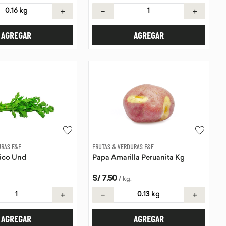
＋
－
＋
AGREGAR
AGREGAR
URAS F&F
FRUTAS & VERDURAS F&F
ico Und
Papa Amarilla Peruanita Kg
S/
7
.
50
/
kg
.
＋
－
＋
AGREGAR
AGREGAR