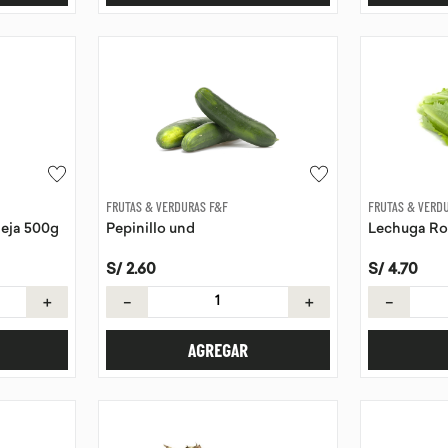
FRUTAS & VERDURAS F&F
FRUTAS & VERD
deja 500g
Pepinillo und
Lechuga Ro
S/
2
.
60
S/
4
.
70
＋
－
＋
－
AGREGAR