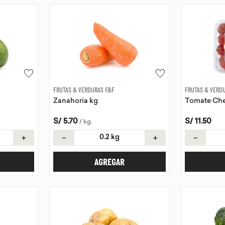
FRUTAS & VERDURAS F&F
FRUTAS & VERD
Zanahoria kg
Tomate Che
S/
5
.
70
S/
11
.
50
/
kg
.
＋
－
＋
－
AGREGAR