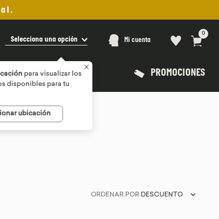
al.
0
Selecciona una opción
Mi cuenta
PROMOCIONES
icación
para visualizar los
s disponibles para tu
ionar ubicación
ORDENAR POR
DESCUENTO