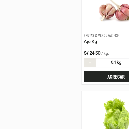
FRUTAS & VERDURAS F&F
Ajo Kg
S/
24
.
50
/
kg
.
－
AGREGAR