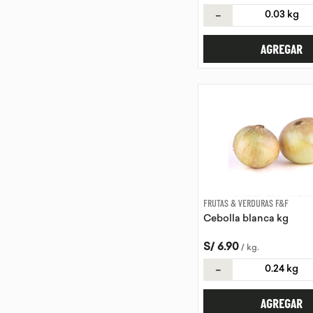
－
AGREGAR
FRUTAS & VERDURAS F&F
Cebolla blanca kg
S/
6
.
90
/
kg
.
－
AGREGAR