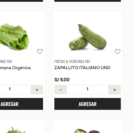
URAS F&F
FRUTAS & VERDURAS F&F
mana Orgánica
ZAPALLITO ITALIANO UND
S/
5
.
00
＋
－
＋
AGREGAR
AGREGAR