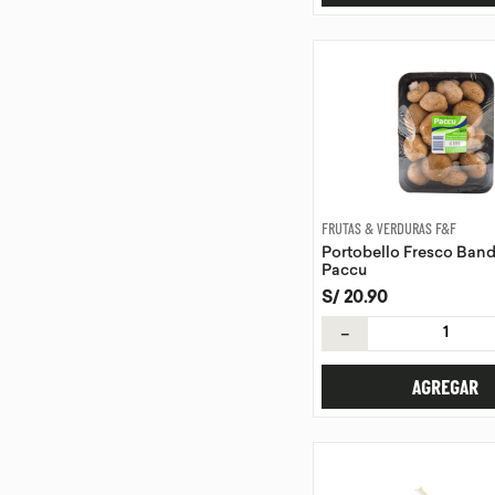
FRUTAS & VERDURAS F&F
Portobello Fresco Ban
Paccu
S/
20
.
90
－
AGREGAR