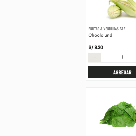
FRUTAS & VERDURAS F&F
Choclo und
S/
3
.
30
－
AGREGAR