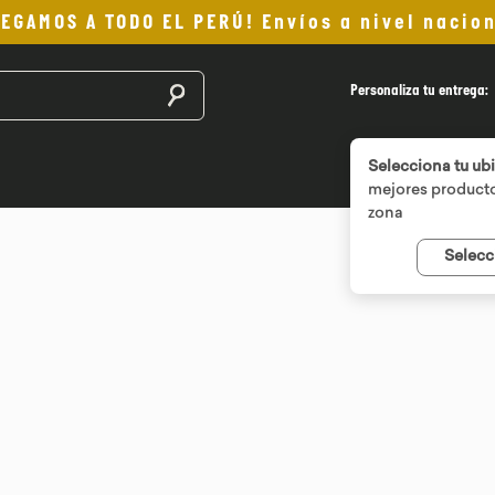
LEGAMOS A TODO EL PERÚ! Envíos a nivel nacion
Buscar productos
Personaliza tu entrega:
Selecciona tu ub
mejores producto
zona
Selecc