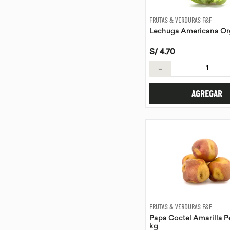
FRUTAS & VERDURAS F&F
Lechuga Americana Or
S/
4
.
70
－
AGREGAR
FRUTAS & VERDURAS F&F
Papa Coctel Amarilla P
kg