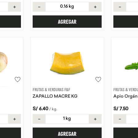
＋
－
＋
－
AGREGAR
FRUTAS & VERDURAS F&F
FRUTAS & VERD
ZAPALLO MACRE KG
Apio Orgán
S/
6
.
40
S/
7
.
50
/
kg
.
＋
－
＋
－
AGREGAR