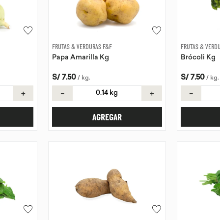
FRUTAS & VERDURAS F&F
FRUTAS & VERD
Papa Amarilla Kg
Brócoli Kg
S/
7
.
50
S/
7
.
50
/
kg
.
/
kg
.
＋
－
＋
－
AGREGAR