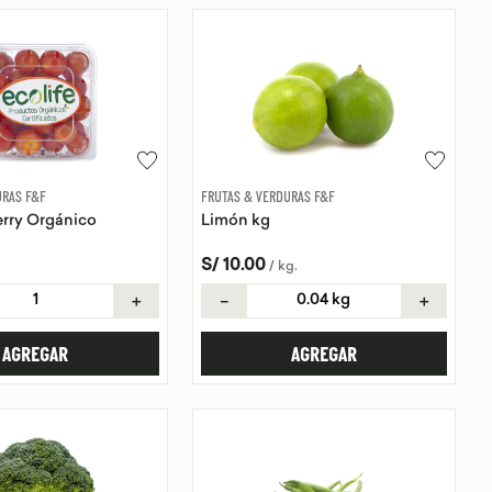
URAS F&F
FRUTAS & VERDURAS F&F
rry Orgánico
Limón kg
S/
10
.
00
/
kg
.
＋
－
＋
AGREGAR
AGREGAR