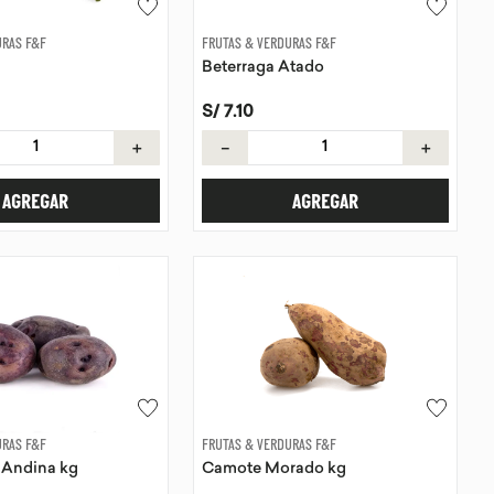
URAS F&F
FRUTAS & VERDURAS F&F
Beterraga Atado
S/
7
.
10
＋
－
＋
AGREGAR
AGREGAR
URAS F&F
FRUTAS & VERDURAS F&F
 Andina kg
Camote Morado kg