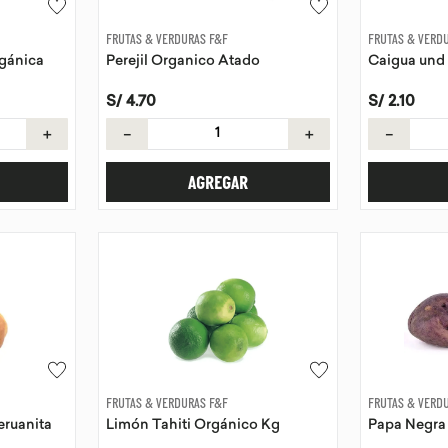
FRUTAS & VERDURAS F&F
FRUTAS & VERD
gánica
Perejil Organico Atado
Caigua und
S/
4
.
70
S/
2
.
10
＋
－
＋
－
AGREGAR
FRUTAS & VERDURAS F&F
FRUTAS & VERD
eruanita
Limón Tahiti Orgánico Kg
Papa Negra