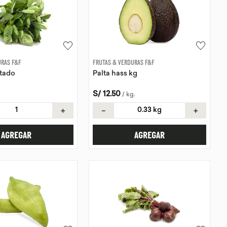
URAS F&F
FRUTAS & VERDURAS F&F
tado
Palta hass kg
S/
12
.
50
/
kg
.
＋
－
＋
AGREGAR
AGREGAR