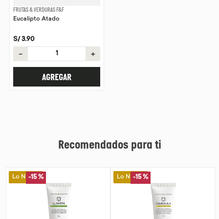
FRUTAS & VERDURAS F&F
Eucalipto Atado
S/
3
.
90
－
＋
AGREGAR
Recomendados para ti
Lo Nuevo
Lo Nuevo
-
15 %
-
15 %