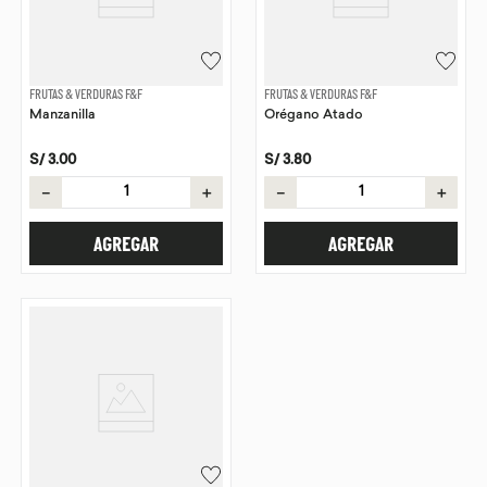
FRUTAS & VERDURAS F&F
FRUTAS & VERDURAS F&F
Manzanilla
Orégano Atado
S/
3
.
00
S/
3
.
80
－
＋
－
＋
AGREGAR
AGREGAR