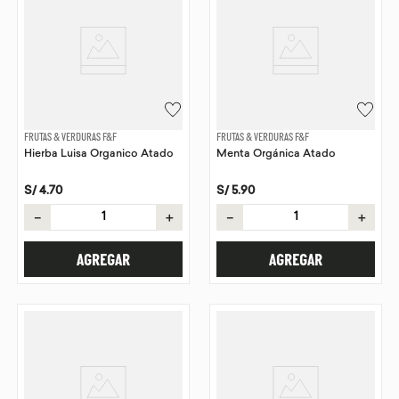
FRUTAS & VERDURAS F&F
FRUTAS & VERDURAS F&F
Hierba Luisa Organico Atado
Menta Orgánica Atado
S/
4
.
70
S/
5
.
90
－
＋
－
＋
AGREGAR
AGREGAR