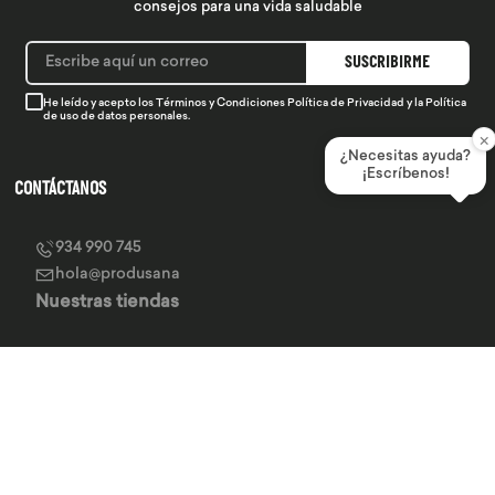
consejos para una vida saludable
SUSCRIBIRME
He leído y acepto los
Términos y Condiciones
Política de Privacidad
y la
Política
de uso de datos personales.
×
¿Necesitas ayuda?
¡Escríbenos!
CONTÁCTANOS
934 990 745
hola@produsana
Nuestras tiendas
SERVICIO AL CLIENTE
INSTITUCIONAL