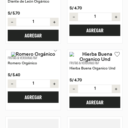
Diente de León Orgánico
9
.
purita
S/
4
.
70
S/
5
.
70
－
＋
10
.
proteina
－
＋
AGREGAR
AGREGAR
FRUTAS & VERDURAS F&F
Romero Orgánico
FRUTAS & VERDURAS F&F
Hierba Buena Organico Und
S/
5
.
40
S/
4
.
70
－
＋
－
＋
AGREGAR
AGREGAR