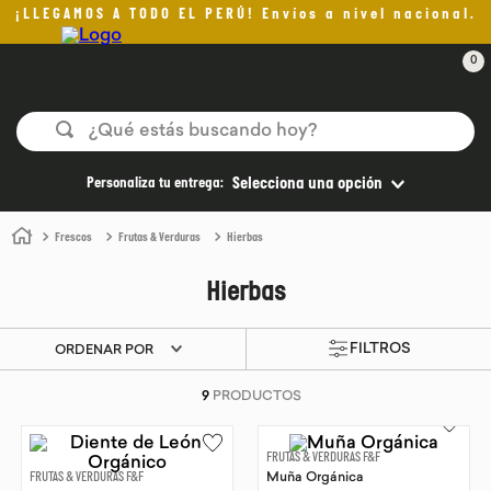
¡LLEGAMOS A TODO EL PERÚ! Envíos a nivel nacional.
0
¿Qué estás buscando hoy?
TÉRMINOS MÁS BUSCADOS
Personaliza tu entrega:
Selecciona una opción
1
.
helado
Frescos
Frutas & Verduras
Hierbas
2
.
aceite oliva
Hierbas
3
.
pan
4
.
kefir
ORDENAR POR
5
.
pomadas sanito siempre
9
PRODUCTOS
6
.
yogurt
7
.
chocolate
FRUTAS & VERDURAS F&F
FRUTAS & VERDURAS F&F
Muña Orgánica
8
.
cafe